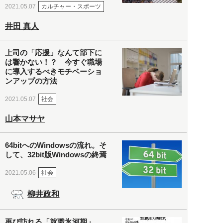
カルチャー・スポーツ
2021.05.07
井田 真人
上司の「応援」なんて部下に
は響かない！？ 今すぐ職場
に導入するべきモチベーショ
ンアップの方法
社会
2021.05.07
山本マサヤ
64bitへのWindowsの流れ。そ
して、32bit版Windowsの終焉
社会
2021.05.06
柳井政和
再び訪れる「就職氷河期」。