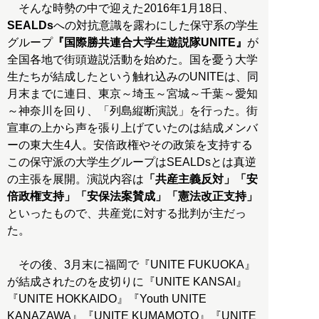
そんな時勢の中で迎えた2016年1月18日、
SEALDs
への対抗意識を露わにした保守系の学生
グループ
『国際勝共連合大学生遊説隊UNITE』
が
全国各地で街頭遊説活動を始めた。国を憂う大学
生たちが結成したという触れ込みのUNITEは、同
月末までに連日、東京～埼玉～宮城～千葉～愛知
～神奈川を回り、「列島縦断演説」を行った。街
宣車の上から声を張り上げていたのは結成メンバ
ーの東大生4人。安倍政権やその政策を支持する
この保守派の大学生グループはSEALDsとは真逆
の主張を展開。演説内容は
「共産主義反対」「安
倍政権支持」「安保法案賛成」「憲法改正支持」
といったもので、共産党に対する批判が主だっ
た。
その後、3月末に福岡で『UNITE FUKUOKA』
が結成されたのを皮切りに『UNITE KANSAI』
『UNITE HOKKAIDO』『Youth UNITE
KANAZAWA』『UNITE KUMAMOTO』『UNITE