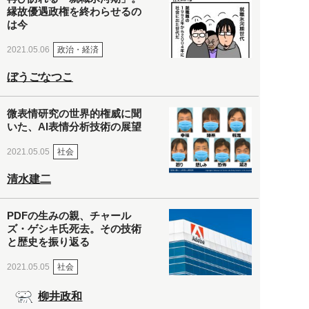
縁故優遇政権を終わらせるの
は今
政治・経済
2021.05.06
ぼうごなつこ
微表情研究の世界的権威に聞
いた、AI表情分析技術の展望
社会
2021.05.05
清水建二
PDFの生みの親、チャール
ズ・ゲシキ氏死去。その技術
と歴史を振り返る
社会
2021.05.05
柳井政和