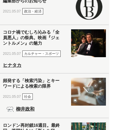
編集部からのお知らせ
政治・経済
2021.05.07
コロナ禍でむしろ沁みる「全
員悪人」の祭典。映画『ジェ
ントルメン』の魅力
カルチャー・スポーツ
2021.05.07
ヒナタカ
頻発する「検索汚染」とキー
ワードによる検索の限界
社会
2021.05.07
柳井政和
ロンドン再封鎖16週目。最終