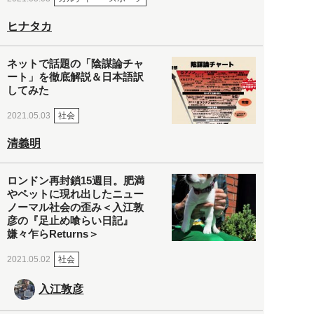
ヒナタカ
ネットで話題の「陰謀論チャ
ート」を徹底解説＆日本語訳
してみた
社会
2021.05.03
清義明
ロンドン再封鎖15週目。肥満
やペットに現れ出したニュー
ノーマル社会の歪み＜入江敦
彦の『足止め喰らい日記』
嫌々乍らReturns＞
社会
2021.05.02
入江敦彦