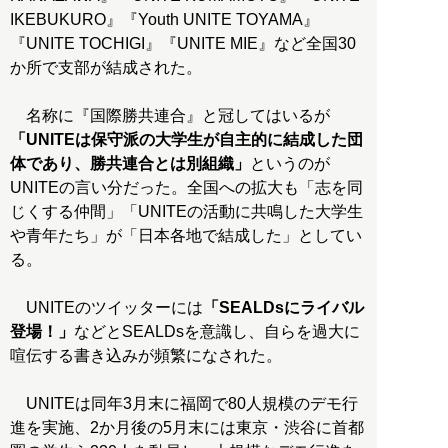
IKEBUKURO』『Youth UNITE TOYAMA』
『UNITE TOCHIGI』『UNITE MIE』など全国30
か所で支部が結成された。
名称に『国際勝共連合』と冠してはいるが
「UNITEは保守派の大学生が自主的に結成した団
体であり、勝共連合とは別組織」
というのが
UNITEの言い分だった。全国への拡大も「志を同
じくする仲間」「UNITEの活動に共鳴した大学生
や青年たち」が「日本各地で結成した」としてい
る。
UNITEのツイッターには
「SEALDsにライバル
登場！」
などとSEALDsを意識し、自らを過大に
喧伝する書き込みが頻繁になされた。
UNITEは同年3月末に福岡で80人規模のデモ行
進を実施、2か月後の5月末には東京・渋谷に首都