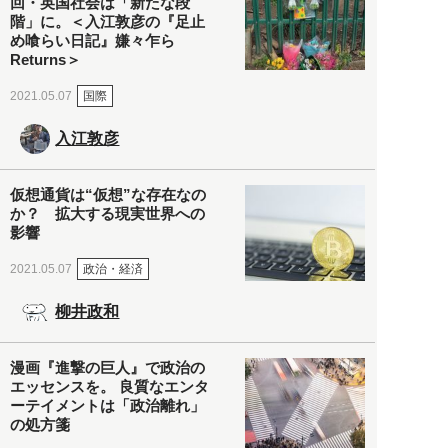
回・英国社会は「新たな段
階」に。＜入江敦彦の『足止
め喰らい日記』嫌々乍ら
Returns＞
国際
2021.05.07
入江敦彦
仮想通貨は“仮想”な存在なの
か？ 拡大する現実世界への
影響
政治・経済
2021.05.07
柳井政和
漫画『進撃の巨人』で政治の
エッセンスを。 良質なエンタ
ーテイメントは「政治離れ」
の処方箋