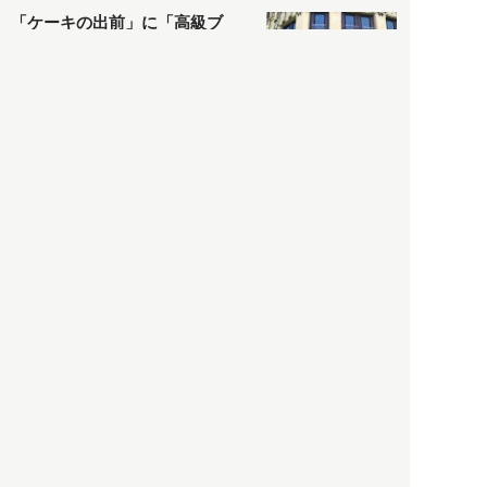
「ケーキの出前」に「高級ブ
ランドのサブスク」も――コ
ロナ禍のなか「進化」する百
貨店
政治・経済
2021.05.02
都市商業研究所
「高度外国人材」という言葉
に潜む欺瞞と、日本が搾取し
依存する圧倒的多数の外国人
労働者の実像とは？
社会
2021.05.01
月刊日本
以前の記事をもっと見る