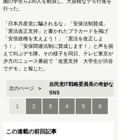
圏の学生ら230人を動員し、大規模なデモ行進を
行った。
「日本共産党に騙されるな」「安保法制賛成」
「憲法改正支持」と書かれたプラカードを掲げ
「安倍政権を支えよう！」「憲法を改正しよ
う！」「安保関連法制に賛成します！」と声を揃
えて叫ぶデモ隊。その様子を同日、テレビ東京が
夕方のニュース番組で「改憲支持 大学生が渋谷
でデモ」と報じた。
自民党IT戦略委員長の奇妙な
次のページ
SNS
1
2
3
4
5
6
この連載の前回記事