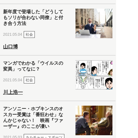
新年度で登場した「どうして
もソリが合わない同僚」と付
き合う方法
社会
2021.05.04
山口博
マンガでわかる「ウイルスの
変異」ってなに？
社会
2021.05.04
川上浩一
アンソニー・ホプキンスのオ
スカー受賞は「番狂わせ」な
んかじゃない！ 映画『ファ
ーザー』のここが凄い
カルチャー・スポーツ
2021.05.03