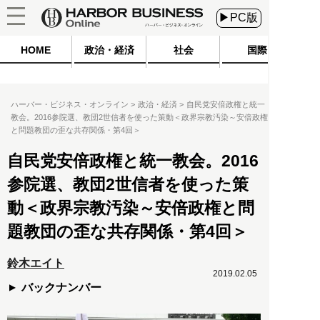
▶PC版
HOME
政治・経済
社会
国際
ハーバー・ビジネス・オンライン
政治・経済
自民党安倍政権と統一
教会。2016参院選、教団2世信者を使った策動＜政界宗教汚染～安倍政権
と問題教団の歪な共存関係・第4回＞
自民党安倍政権と統一教会。2016
参院選、教団2世信者を使った策
動＜政界宗教汚染～安倍政権と問
題教団の歪な共存関係・第4回＞
鈴木エイト
2019.02.05
バックナンバー