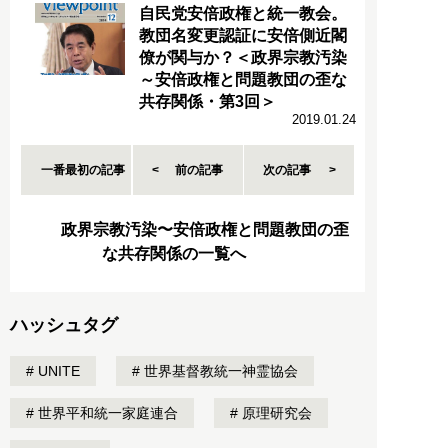
自民党安倍政権と統一教会。
教団名変更認証に安倍側近閣
僚が関与か？＜政界宗教汚染
～安倍政権と問題教団の歪な
共存関係・第3回＞
2019.01.24
一番最初の記事
前の記事
次の記事
政界宗教汚染〜安倍政権と問題教団の歪
な共存関係の一覧へ
ハッシュタグ
UNITE
世界基督教統一神霊協会
世界平和統一家庭連合
原理研究会