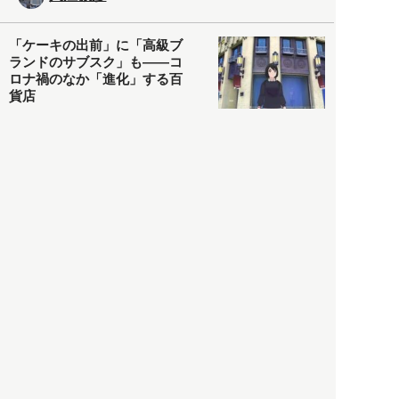
「ケーキの出前」に「高級ブ
ランドのサブスク」も――コ
ロナ禍のなか「進化」する百
貨店
政治・経済
2021.05.02
都市商業研究所
「高度外国人材」という言葉
に潜む欺瞞と、日本が搾取し
依存する圧倒的多数の外国人
労働者の実像とは？
社会
2021.05.01
月刊日本