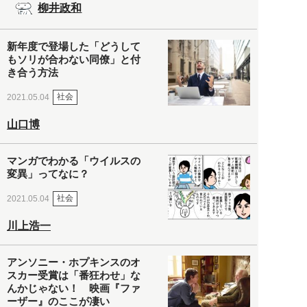
柳井政和
新年度で登場した「どうして
もソリが合わない同僚」と付
き合う方法
社会
2021.05.04
山口博
マンガでわかる「ウイルスの
変異」ってなに？
社会
2021.05.04
川上浩一
アンソニー・ホプキンスのオ
スカー受賞は「番狂わせ」な
んかじゃない！ 映画『ファ
ーザー』のここが凄い