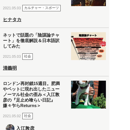
カルチャー・スポーツ
2021.05.03
ヒナタカ
ネットで話題の「陰謀論チャ
ート」を徹底解説＆日本語訳
してみた
社会
2021.05.03
清義明
ロンドン再封鎖15週目。肥満
やペットに現れ出したニュー
ノーマル社会の歪み＜入江敦
彦の『足止め喰らい日記』
嫌々乍らReturns＞
社会
2021.05.02
入江敦彦