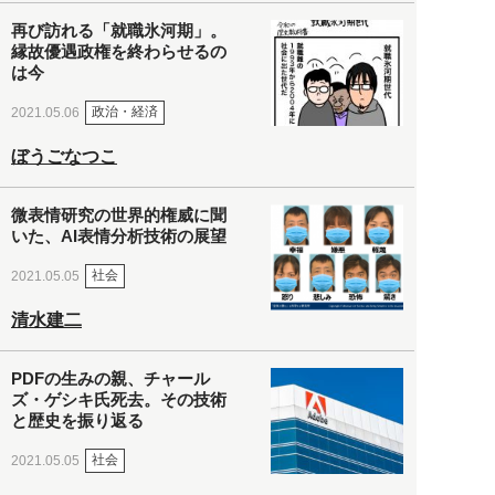
再び訪れる「就職氷河期」。
縁故優遇政権を終わらせるの
は今
政治・経済
2021.05.06
ぼうごなつこ
微表情研究の世界的権威に聞
いた、AI表情分析技術の展望
社会
2021.05.05
清水建二
PDFの生みの親、チャール
ズ・ゲシキ氏死去。その技術
と歴史を振り返る
社会
2021.05.05