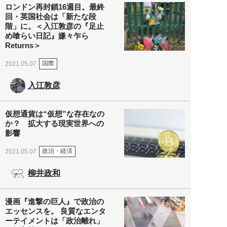
ロンドン再封鎖16週目。最終
回・英国社会は「新たな段
階」に。＜入江敦彦の『足止
め喰らい日記』嫌々乍ら
Returns＞
国際
2021.05.07
入江敦彦
仮想通貨は“仮想”な存在なの
か？ 拡大する現実世界への
影響
政治・経済
2021.05.07
柳井政和
漫画『進撃の巨人』で政治の
エッセンスを。 良質なエンタ
ーテイメントは「政治離れ」