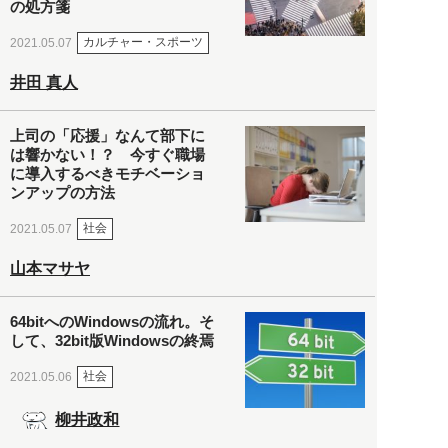
の処方箋
カルチャー・スポーツ
2021.05.07
井田 真人
上司の「応援」なんて部下に
は響かない！？ 今すぐ職場
に導入するべきモチベーショ
ンアップの方法
社会
2021.05.07
山本マサヤ
64bitへのWindowsの流れ。そ
して、32bit版Windowsの終焉
社会
2021.05.06
柳井政和