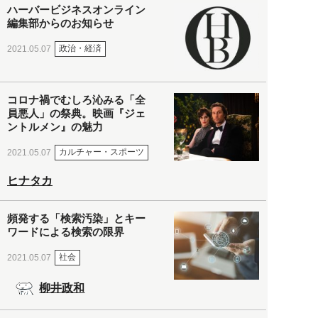
ハーバービジネスオンライン
編集部からのお知らせ
政治・経済
2021.05.07
コロナ禍でむしろ沁みる「全
員悪人」の祭典。映画『ジェ
ントルメン』の魅力
カルチャー・スポーツ
2021.05.07
ヒナタカ
頻発する「検索汚染」とキー
ワードによる検索の限界
社会
2021.05.07
柳井政和