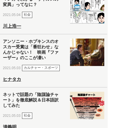
変異」ってなに？
社会
2021.05.04
川上浩一
アンソニー・ホプキンスのオ
スカー受賞は「番狂わせ」な
んかじゃない！ 映画『ファ
ーザー』のここが凄い
カルチャー・スポーツ
2021.05.03
ヒナタカ
ネットで話題の「陰謀論チャ
ート」を徹底解説＆日本語訳
してみた
社会
2021.05.03
清義明