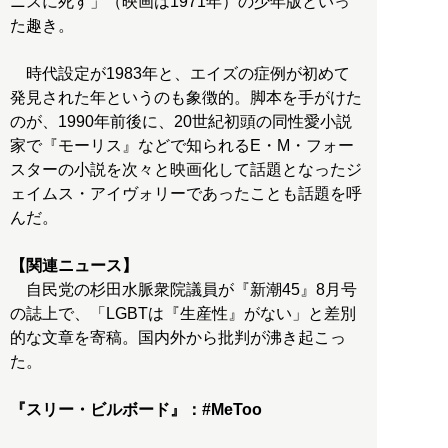
ニスに死す」（映画は1971年）の少年版といっ
た趣き。
時代設定が1983年と、エイズの症例が初めて
発見された年というのも象徴的。脚本を手がけた
のが、1990年前後に、20世紀初頭の同性愛小説
家で『モーリス』などで知られるE・M・フォー
スターの小説を次々と映画化して話題となったジ
ェイムス・アイヴォリーであったことも話題を呼
んだ。
【関連ニュース】
自民党の杉田水脈衆院議員が『新潮45』8月号
の誌上で、「LGBTは『生産性』がない」と差別
的な文章を寄稿。国内外から批判が沸き起こっ
た。
『スリー・ビルボード』：#MeToo