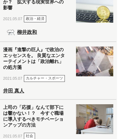
か？ 拡大する現実世界への
影響
政治・経済
2021.05.07
柳井政和
漫画『進撃の巨人』で政治の
エッセンスを。 良質なエンタ
ーテイメントは「政治離れ」
の処方箋
カルチャー・スポーツ
2021.05.07
井田 真人
上司の「応援」なんて部下に
は響かない！？ 今すぐ職場
に導入するべきモチベーショ
ンアップの方法
社会
2021.05.07