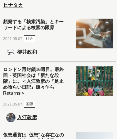
ヒナタカ
頻発する「検索汚染」とキー
ワードによる検索の限界
社会
2021.05.07
柳井政和
ロンドン再封鎖16週目。最終
回・英国社会は「新たな段
階」に。＜入江敦彦の『足止
め喰らい日記』嫌々乍ら
Returns＞
国際
2021.05.07
入江敦彦
仮想通貨は“仮想”な存在なの