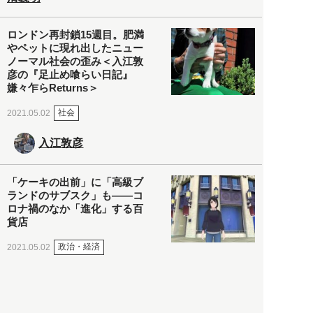
ロンドン再封鎖15週目。肥満
やペットに現れ出したニュー
ノーマル社会の歪み＜入江敦
彦の『足止め喰らい日記』
嫌々乍らReturns＞
社会
2021.05.02
入江敦彦
「ケーキの出前」に「高級ブ
ランドのサブスク」も――コ
ロナ禍のなか「進化」する百
貨店
政治・経済
2021.05.02
都市商業研究所