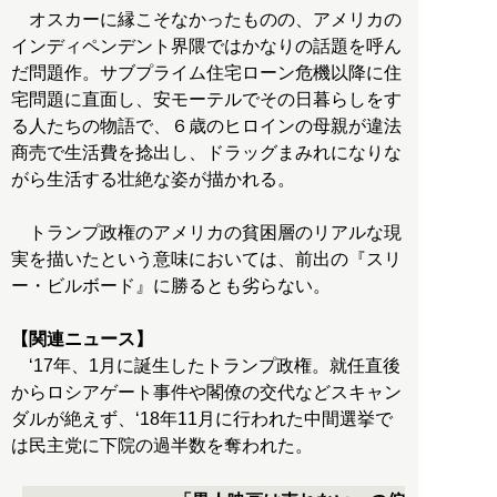
オスカーに縁こそなかったものの、アメリカの
インディペンデント界隈ではかなりの話題を呼ん
だ問題作。サブプライム住宅ローン危機以降に住
宅問題に直面し、安モーテルでその日暮らしをす
る人たちの物語で、６歳のヒロインの母親が違法
商売で生活費を捻出し、ドラッグまみれになりな
がら生活する壮絶な姿が描かれる。
トランプ政権のアメリカの貧困層のリアルな現
実を描いたという意味においては、前出の『スリ
ー・ビルボード』に勝るとも劣らない。
【関連ニュース】
‘17年、1月に誕生したトランプ政権。就任直後
からロシアゲート事件や閣僚の交代などスキャン
ダルが絶えず、‘18年11月に行われた中間選挙で
は民主党に下院の過半数を奪われた。