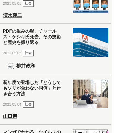
社会
2021.05.05
清水建二
PDFの生みの親、チャール
ズ・ゲシキ氏死去。その技術
と歴史を振り返る
社会
2021.05.05
柳井政和
新年度で登場した「どうして
もソリが合わない同僚」と付
き合う方法
社会
2021.05.04
山口博
マンガでわかる「ウイルスの