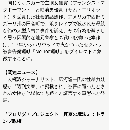
同じくオスカーで主演女優賞（フランシス・マ
クドーマント）と助演男優賞（サム・エリオッ
ト）を受賞した社会的話題作。アメリカ中西部ミ
ズーリ州の田舎町で、娘をレイプで殺された母親
が街の大型広告に事件を訴え、その行為を疎まし
く思う因襲的な地元警察との戦いを描いた本作
は、’17年からハリウッドで火がついたセクハラ
被害告発運動「Me Too運動」をダイレクトに象
徴することに。
【関連ニュース】
人権派ジャーナリスト、広河隆一氏の性暴力疑
惑が『週刊文春』に掲載され、被害に遭ったとさ
れる女性が他媒体でも続々と証言する事態へと発
展。
『フロリダ・プロジェクト 真夏の魔法』：トラ
ンプ政権