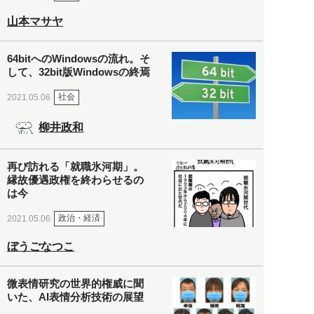
山本マサヤ
64bitへのWindowsの流れ。そ
して、32bit版Windowsの終焉
社会
2021.05.06
柳井政和
再び訪れる「就職氷河期」。
縁故優遇政権を終わらせるの
は今
政治・経済
2021.05.06
ぼうごなつこ
微表情研究の世界的権威に聞
いた、AI表情分析技術の展望