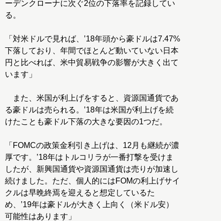
ーデンクローナに次ぐ2位の下落率を記録してい
る。
「対米ドルで見れば、’18年頭から豪ドルは7.47%
下落しており、年間でほとんど動いていない日本
円と比べれば、米中貿易戦争の影響が大きく出て
います」
また、米国が利上げをすると、資源国通貨であ
る豪ドルは売られる。’18年は米国が利上げを続
けたことも豪ドル下落の大きな要因の1つだ。
「FOMCの政策金利引き上げは、12月も継続が濃
厚です。’18年はトルコリラが一番打撃を受けま
したが、新興国通貨や資源国通貨は売りが加速し
続けました。ただ、個人的にはFOMの利上げサイ
クルは早晩終焉を迎えると想定しているた
め、’19年は豪ドルが大きく上向く（米ドル安）
可能性はあります」