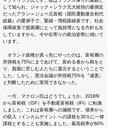
＝フィリップ氏です。彼はフランス保守の重鎮と
して知られ、ジャック＝シラク元大統領の最側近
だったアラン＝ジュペ元首相（国民運動連合初代
総裁）の愛弟子で、緊縮・増税路線派です。社会
保障政策で貧困層にとって負担増となる方針も出
していますから、今や右寄りの政治姿勢に傾いて
います。
オランド政権が真っ先にやったのは、富裕層の
所得税を75%にまであげて、富める者から税をと
り、貧困に苦しむ人たちに還元するということで
した。しかし、憲法会議が所得税75%を『違憲』
と判断したために実現できなかった。
一方、マクロン氏はどうでしょうか。2018年
から富裕税（ISF）を不動産富裕税（IFI）に転換
しました。これは富裕層への減税です。債券から
の収入（インカムゲイン）への課税を30％に一律
課税とすることも実施しました。最高税率が60%