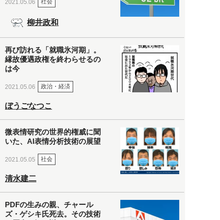
社会
2021.05.06
柳井政和
再び訪れる「就職氷河期」。
縁故優遇政権を終わらせるの
は今
政治・経済
2021.05.06
ぼうごなつこ
微表情研究の世界的権威に聞
いた、AI表情分析技術の展望
社会
2021.05.05
清水建二
PDFの生みの親、チャール
ズ・ゲシキ氏死去。その技術