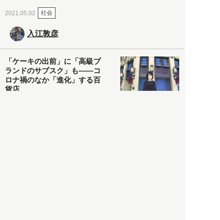
社会
2021.05.02
入江敦彦
「ケーキの出前」に「高級ブ
ランドのサブスク」も――コ
ロナ禍のなか「進化」する百
貨店
政治・経済
2021.05.02
都市商業研究所
「高度外国人材」という言葉
に潜む欺瞞と、日本が搾取し
依存する圧倒的多数の外国人
労働者の実像とは？
社会
2021.05.01