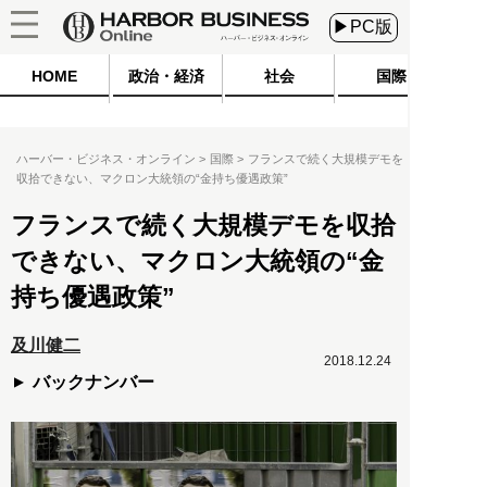
▶PC版
HOME
政治・経済
社会
国際
ハーバー・ビジネス・オンライン
国際
フランスで続く大規模デモを
収拾できない、マクロン大統領の“金持ち優遇政策”
フランスで続く大規模デモを収拾
できない、マクロン大統領の“金
持ち優遇政策”
及川健二
2018.12.24
バックナンバー