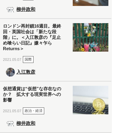
柳井政和
ロンドン再封鎖16週目。最終
回・英国社会は「新たな段
階」に。＜入江敦彦の『足止
め喰らい日記』嫌々乍ら
Returns＞
国際
2021.05.07
入江敦彦
仮想通貨は“仮想”な存在なの
か？ 拡大する現実世界への
影響
政治・経済
2021.05.07
柳井政和