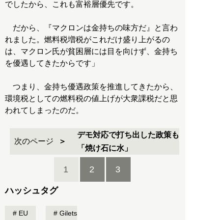
でしたから、これも富裕層優先です。
だから、『マクロンは金持ちの味方だ』と言わ
れました。燃料税増税がこれだけ盛り上がるの
は、マクロン氏が貧困層には目を向けず、金持ち
を優遇してきたからです」
つまり、金持ち優遇政策を推進してきたから、
環境税としての燃料税の値上げが大衆課税だと思
われてしまったのだ。
デモ対応で打ち出した政策も
次のページ
「焼け石に水」
1
2
3
ハッシュタグ
EU
Gilets