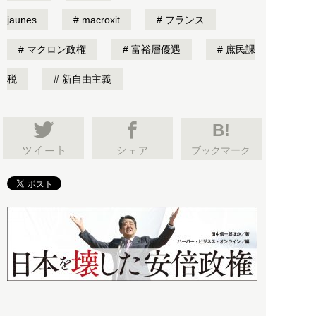
jaunes
macroxit
フランス
マクロン政権
富裕層優遇
庶民課
税
新自由主義
B!
ブックマーク