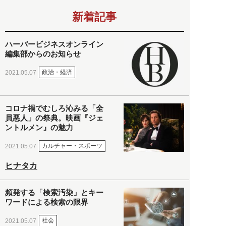
新着記事
ハーバービジネスオンライン
編集部からのお知らせ
政治・経済
2021.05.07
コロナ禍でむしろ沁みる「全
員悪人」の祭典。映画『ジェ
ントルメン』の魅力
カルチャー・スポーツ
2021.05.07
ヒナタカ
頻発する「検索汚染」とキー
ワードによる検索の限界
社会
2021.05.07