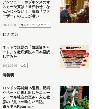
アンソニー・ホプキンスのオ
スカー受賞は「番狂わせ」な
んかじゃない！ 映画『ファ
ーザー』のここが凄い
カルチャー・スポーツ
2021.05.03
ヒナタカ
ネットで話題の「陰謀論チャ
ート」を徹底解説＆日本語訳
してみた
社会
2021.05.03
清義明
ロンドン再封鎖15週目。肥満
やペットに現れ出したニュー
ノーマル社会の歪み＜入江敦
彦の『足止め喰らい日記』
嫌々乍らReturns＞