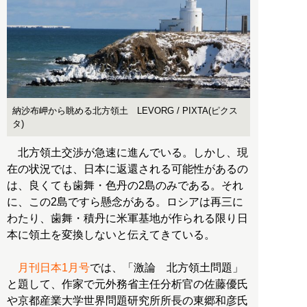
納沙布岬から眺める北方領土 LEVORG / PIXTA(ピクス
タ)
北方領土交渉が急速に進んでいる。しかし、現
在の状況では、日本に返還される可能性があるの
は、良くても歯舞・色丹の2島のみである。それ
に、この2島ですら懸念がある。ロシアは再三に
わたり、歯舞・積丹に米軍基地が作られる限り日
本に領土を変換しないと伝えてきている。
月刊日本1月号
では、「激論 北方領土問題」
と題して、作家で元外務省主任分析官の佐藤優氏
や京都産業大学世界問題研究所所長の東郷和彦氏