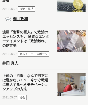
影響
政治・経済
2021.05.07
柳井政和
漫画『進撃の巨人』で政治の
エッセンスを。 良質なエンタ
ーテイメントは「政治離れ」
の処方箋
カルチャー・スポーツ
2021.05.07
井田 真人
上司の「応援」なんて部下に
は響かない！？ 今すぐ職場
に導入するべきモチベーショ
ンアップの方法
社会
2021.05.07