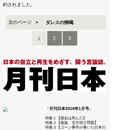
約されました。
次のページ
ダレスの恫喝
1
2
3
月刊日本2019年1月号
『
』
特集１【国会は死んだ】
特集２【激論 北方領土問題】
特集３【ゴーン事件が暴いた日本の