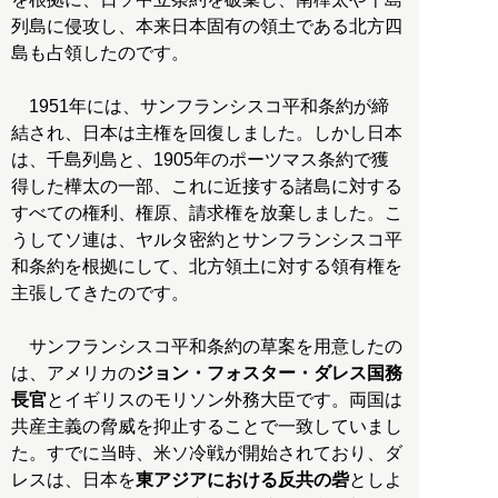
列島に侵攻し、本来日本固有の領土である北方四
島も占領したのです。
1951年には、サンフランシスコ平和条約が締
結され、日本は主権を回復しました。しかし日本
は、千島列島と、1905年のポーツマス条約で獲
得した樺太の一部、これに近接する諸島に対する
すべての権利、権原、請求権を放棄しました。こ
うしてソ連は、ヤルタ密約とサンフランシスコ平
和条約を根拠にして、北方領土に対する領有権を
主張してきたのです。
サンフランシスコ平和条約の草案を用意したの
は、アメリカの
ジョン・フォスター・ダレス国務
長官
とイギリスのモリソン外務大臣です。両国は
共産主義の脅威を抑止することで一致していまし
た。すでに当時、米ソ冷戦が開始されており、ダ
レスは、日本を
東アジアにおける反共の砦
としよ