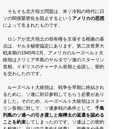
そもそも北方領土問題は、米ソ冷戦の時代に日
ソの関係緊密化を阻止するという
アメリカの思惑
によって生まれたものです。
ロシアが北方領土の領有権を主張する根拠の基
点は、ヤルタ秘密協定にあります。第二次世界大
戦末期の1945年2月、アメリカのルーズベルト大
統領はクリミア半島のヤルタでソ連のスターリン
首相、イギリスのチャーチル首相と会談し、密約
を交わしたのです。
ルーズベルト大統領は、戦争を早期に終結され
るために、ソ連に対日参戦してもらう必要があり
ました。そのため、ルーズベルト大統領はスター
リン首相に対して、ソ連参戦の条件として、
千島
列島のソ連への引き渡しと南樺太の返還を認める
ことを約束
してしまったのです。ソ連はこの密約
を根拠に、日ソ中立条約を破棄し、南樺太や千島