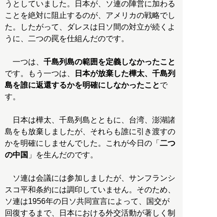
うとしていました。日本が、ソ連の陣営に加わる
ことを絶対に阻止するのが、アメリカの戦略でし
た。したがって、ダレスは日ソ間の対立が続くよ
うに、二つの罠を仕組んだのです。
一つは、
千島列島の範囲を定義しなかったこと
です。もう一つは、
日本が放棄した樺太、千島列
島を誰に返還するかを明確にしなかったこと
で
す。
日本は樺太、千島列島とともに、台湾、澎湖諸
島をも放棄しましたが、それらも誰に引き渡すの
かを明確にしませんでした。これが今日の「
二つ
の中国
」を生んだのです。
ソ連は会議には参加しましたが、サンフランシ
スコ平和条約には調印していません。そのため、
ソ連は1956年の日ソ共同宣言によって、国交が
回復するまで、日本における外交活動が著しく制