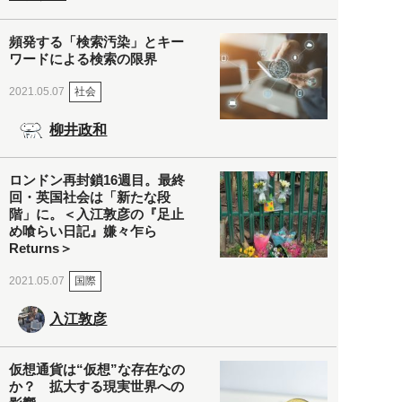
頻発する「検索汚染」とキー
ワードによる検索の限界
社会
2021.05.07
柳井政和
ロンドン再封鎖16週目。最終
回・英国社会は「新たな段
階」に。＜入江敦彦の『足止
め喰らい日記』嫌々乍ら
Returns＞
国際
2021.05.07
入江敦彦
仮想通貨は“仮想”な存在なの
か？ 拡大する現実世界への