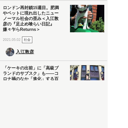
ロンドン再封鎖15週目。肥満
やペットに現れ出したニュー
ノーマル社会の歪み＜入江敦
彦の『足止め喰らい日記』
嫌々乍らReturns＞
社会
2021.05.02
入江敦彦
「ケーキの出前」に「高級ブ
ランドのサブスク」も――コ
ロナ禍のなか「進化」する百
貨店
政治・経済
2021.05.02
都市商業研究所
「高度外国人材」という言葉