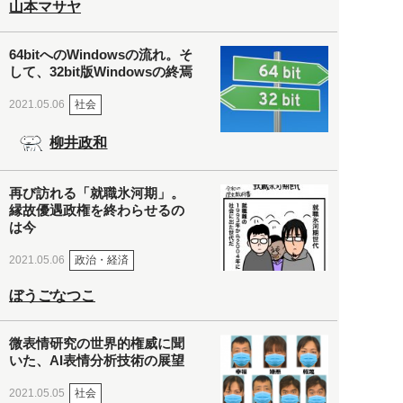
山本マサヤ
64bitへのWindowsの流れ。そ
して、32bit版Windowsの終焉
社会
2021.05.06
柳井政和
再び訪れる「就職氷河期」。
縁故優遇政権を終わらせるの
は今
政治・経済
2021.05.06
ぼうごなつこ
微表情研究の世界的権威に聞
いた、AI表情分析技術の展望
社会
2021.05.05