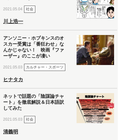
社会
2021.05.04
川上浩一
アンソニー・ホプキンスのオ
スカー受賞は「番狂わせ」な
んかじゃない！ 映画『ファ
ーザー』のここが凄い
カルチャー・スポーツ
2021.05.03
ヒナタカ
ネットで話題の「陰謀論チャ
ート」を徹底解説＆日本語訳
してみた
社会
2021.05.03
清義明