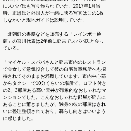
にスパバ氏も写り飾られていた。2017年1月当
時、正恩氏と外国人が一緒に映る写真はこの1枚
しなかいと現地ガイドは説明していた。
北朝鮮の書籍などを販売する「レインボー通
商」の宮川代表は2年前に延吉でスパバ氏と会っ
ている。
「マイケル・スパバさんと延吉市内のレストラン
で会食して意気投合して彼の自宅兼事務所へも招
待されてそのままお邪魔しています。市内中心部
からタクシーで10分くらいの場所で、ロフト付き
の2、3部屋ある高い天井が印象的なおしゃれなマ
ンションでした。こんなおしゃれな部屋が延吉に
あることに驚きましたが、独身の彼の部屋はきれ
いに整理整頓されており、暮らし向きはいいよう
に感じました。