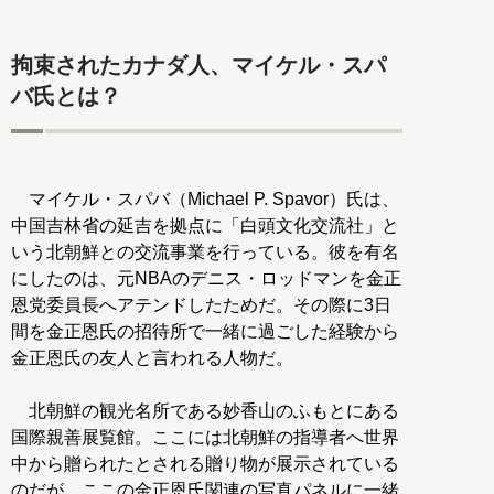
拘束されたカナダ人、マイケル・スパ
バ氏とは？
マイケル・スパバ（Michael P. Spavor）氏は、
中国吉林省の延吉を拠点に「白頭文化交流社」と
いう北朝鮮との交流事業を行っている。彼を有名
にしたのは、元NBAのデニス・ロッドマンを金正
恩党委員長へアテンドしたためだ。その際に3日
間を金正恩氏の招待所で一緒に過ごした経験から
金正恩氏の友人と言われる人物だ。
北朝鮮の観光名所である妙香山のふもとにある
国際親善展覧館。ここには北朝鮮の指導者へ世界
中から贈られたとされる贈り物が展示されている
のだが、ここの金正恩氏関連の写真パネルに一緒