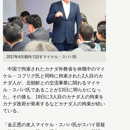
.2017年4月都内で話すマイケル・スパバ氏
中国で拘束されたカナダ外務省を休職中のマイ
ケル・コブリグ氏と同時に拘束された2人目のカ
ナダ人が、北朝鮮との交流事業に関わるマイケ
ル・スパバ氏であることが13日に明らかになっ
た。その後も、19日に3人目のカナダ人の拘束を
カナダ政府が発表するなどカナダ人の拘束が続い
ている。
「金正恩の友人マイケル・スパバ氏がスパイ容疑