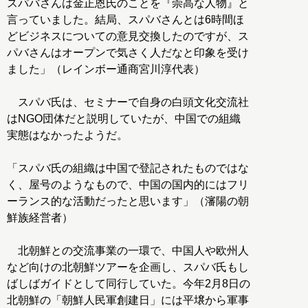
スパバさんは金正恩氏のことを『崇高な人物』と
言っていました。結局、スパバさんとは6時間ほ
どビジネスについての意見交換したのですが、ス
パバさんはオープンで気さく人だなと印象を受け
ました」（レインボー通商宮川淳代表）
スパバ氏は、セミナーで自身の白頭文化交流社
はNGO団体だと説明していたが、中国での組織
実態はなかったようだ。
「スパバ氏の組織は中国で登記されたものではな
く、屋号のようなもので、中国の国内的にはフリ
ーランス的な活動だったと思います」（瀋陽の朝
鮮族経営者）
北朝鮮との交流事業の一環で、中国人や欧州人
など向けの北朝鮮ツアーを企画し、スパバ氏もし
ばしばガイドとして同行していた。今年2月8日の
北朝鮮の「朝鮮人民軍創建日」には平壌から軍事