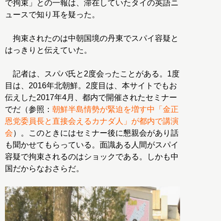
で拘束」との一報は、滞在していたタイの英語ニ
ュースで知り耳を疑った。
拘束されたのは中朝国境の丹東でスパイ容疑と
はっきりと伝えていた。
記者は、スパバ氏と2度会ったことがある。1度
目は、2016年北朝鮮。2度目は、本サイトでもお
伝えした2017年4月、都内で開催されたセミナー
でだ（参照：
朝鮮半島情勢が緊迫を増す中「金正
恩党委員長と直接会えるカナダ人」が都内で講演
会
）。このときにはセミナー後に懇親会があり話
も聞かせてもらっている。面識ある人間がスパイ
容疑で拘束されるのはショックである。しかも中
国だからなおさらだ。