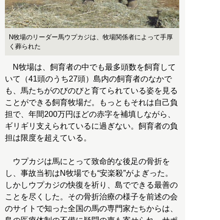
N牧場のリーダー馬ウプカジは、牧場関係者によって手厚
く葬られた
N牧場は、飼育者の中でも最多頭数を飼育して
いて（41頭のうち27頭）島内の飼育者のなかで
も、馬たちがのびのびと育てられている姿を見る
ことができる飼育牧場だ。もっともそれは自己負
担で、年間200万円ほどの赤字を補填しながら、
ギリギリ支えられているに過ぎない。飼育者の負
担は限度を超えている。
ウプカジは馬にとって致命的な後足の骨折を
し、事故当初はN牧場でも“安楽殺”がよぎった。
しかしウプカジの快復を祈り、島でできる最善の
ことを尽くした。その骨折治療の様子を前述の会
のサイトで知った全国の馬の専門家たちからは、