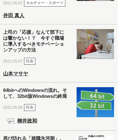
カルチャー・スポーツ
2021.05.07
井田 真人
上司の「応援」なんて部下に
は響かない！？ 今すぐ職場
に導入するべきモチベーショ
ンアップの方法
社会
2021.05.07
山本マサヤ
64bitへのWindowsの流れ。そ
して、32bit版Windowsの終焉
社会
2021.05.06
柳井政和
再び訪れる「就職氷河期」。