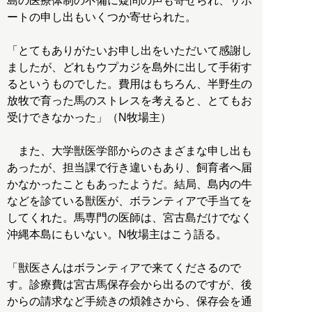
島の医療体制の不備に疑問の声も寄せられ、サポ
ートの申し出もいくつか寄せられた。
「とてもありがたいお申し出をいただいて感謝し
ましたが、どれもウプカジを島外に出して手術す
るというものでした。費用はもちろん、半野生の
放牧で育った馬のストレスを考えると、とてもお
受けできなかった」（N牧場主）
また、大学獣医学部からのさまざまな申し出も
あったが、担当課で行き違いもあり、飼育者へ届
かなかったこともあったようだ。結局、島内の牛
などを診ている獣医が、ボランティアで手当てを
してくれた。馬専門の医師は、宮古島だけでなく
沖縄本島にもいない。N牧場主はこう語る。
「獣医さんはボランティアで来てくださるので
す。診療費は宮古馬保存会から出るのですが、後
からの請求など手続きの煩雑さから、保存会を通