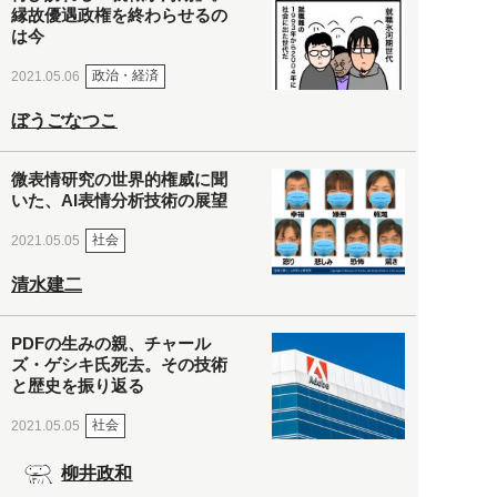
縁故優遇政権を終わらせるの
は今
政治・経済
2021.05.06
ぼうごなつこ
微表情研究の世界的権威に聞
いた、AI表情分析技術の展望
社会
2021.05.05
清水建二
PDFの生みの親、チャール
ズ・ゲシキ氏死去。その技術
と歴史を振り返る
社会
2021.05.05
柳井政和