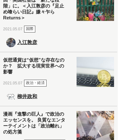
階」に。＜入江敦彦の『足止
め喰らい日記』嫌々乍ら
Returns＞
国際
2021.05.07
入江敦彦
仮想通貨は“仮想”な存在なの
か？ 拡大する現実世界への
影響
政治・経済
2021.05.07
柳井政和
漫画『進撃の巨人』で政治の
エッセンスを。 良質なエンタ
ーテイメントは「政治離れ」
の処方箋