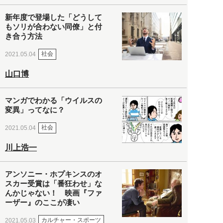
新年度で登場した「どうして
もソリが合わない同僚」と付
き合う方法
社会
2021.05.04
山口博
マンガでわかる「ウイルスの
変異」ってなに？
社会
2021.05.04
川上浩一
アンソニー・ホプキンスのオ
スカー受賞は「番狂わせ」な
んかじゃない！ 映画『ファ
ーザー』のここが凄い
カルチャー・スポーツ
2021.05.03