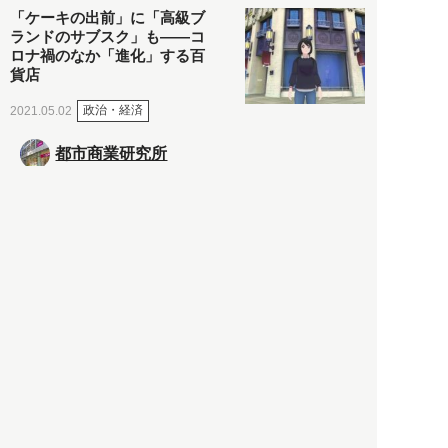
「ケーキの出前」に「高級ブ
ランドのサブスク」も――コ
ロナ禍のなか「進化」する百
貨店
政治・経済
2021.05.02
都市商業研究所
「高度外国人材」という言葉
に潜む欺瞞と、日本が搾取し
依存する圧倒的多数の外国人
労働者の実像とは？
社会
2021.05.01
月刊日本
以前の記事をもっと見る