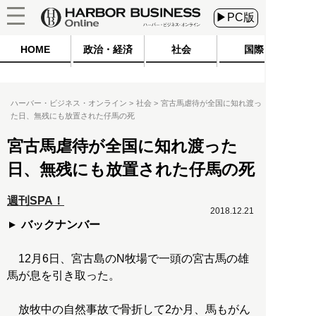
▶PC版
HOME
政治・経済
社会
国際
ハーバー・ビジネス・オンライン
社会
宮古馬虐待が全国に知れ渡っ
た日、無残にも放置された仔馬の死
宮古馬虐待が全国に知れ渡った
日、無残にも放置された仔馬の死
週刊SPA！
2018.12.21
バックナンバー
12月6日、宮古島のN牧場で一頭の宮古馬の雄
馬が息を引き取った。
放牧中の自然事故で骨折して2か月、馬もがん