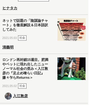
ヒナタカ
ネットで話題の「陰謀論チャ
ート」を徹底解説＆日本語訳
してみた
社会
2021.05.03
清義明
ロンドン再封鎖15週目。肥満
やペットに現れ出したニュー
ノーマル社会の歪み＜入江敦
彦の『足止め喰らい日記』
嫌々乍らReturns＞
社会
2021.05.02
入江敦彦