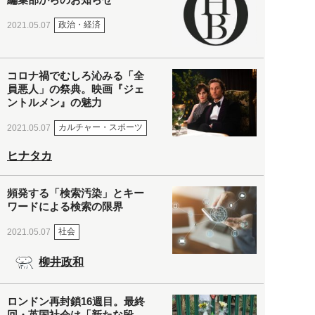
政治・経済
2021.05.07
コロナ禍でむしろ沁みる「全
員悪人」の祭典。映画『ジェ
ントルメン』の魅力
カルチャー・スポーツ
2021.05.07
ヒナタカ
頻発する「検索汚染」とキー
ワードによる検索の限界
社会
2021.05.07
柳井政和
ロンドン再封鎖16週目。最終
回・英国社会は「新たな段