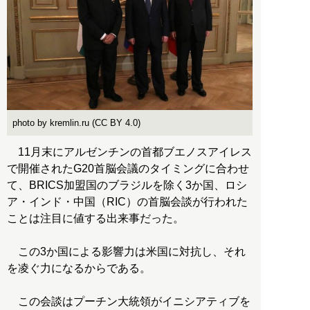
photo by kremlin.ru (CC BY 4.0)
11月末にアルゼンチンの首都ブエノスアイレス
で開催されたG20首脳会議のタイミングに合わせ
て、BRICS加盟国のブラジルを除く3か国、ロシ
ア・インド・中国（RIC）の首脳会談が行われた
ことは注目に値する出来事だった。
この3か国による影響力は米国に対抗し、それ
を凌ぐ力になるからである。
この会談はプーチン大統領がイニシアティブを