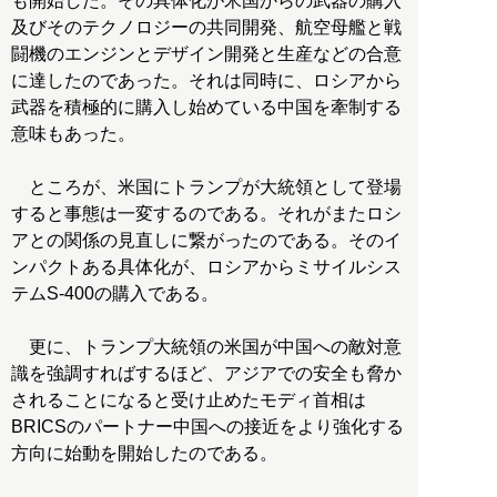
も開始した。その具体化が米国からの武器の購入
及びそのテクノロジーの共同開発、航空母艦と戦
闘機のエンジンとデザイン開発と生産などの合意
に達したのであった。それは同時に、ロシアから
武器を積極的に購入し始めている中国を牽制する
意味もあった。
ところが、米国にトランプが大統領として登場
すると事態は一変するのである。それがまたロシ
アとの関係の見直しに繋がったのである。そのイ
ンパクトある具体化が、ロシアからミサイルシス
テムS-400の購入である。
更に、トランプ大統領の米国が中国への敵対意
識を強調すればするほど、アジアでの安全も脅か
されることになると受け止めたモディ首相は
BRICSのパートナー中国への接近をより強化する
方向に始動を開始したのである。