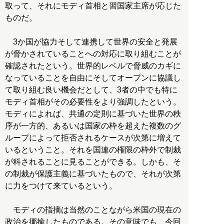
取って、それにモディ首相と習国家主席が応じた
ものだ。
3か国が協力そして連携して世界の安全と発展
が脅かされていることへの対応に取り組むことが
確認されたという。世界的レベルで脅威のカギに
なっていることを自由にそしてオープンに協議し
て取り組む良い機会だとして、3者の中でも特に
モディ首相がその必要性をより強調したという。
モディによれば、共通の定則に基づいた世界の秩
序が一方的、あるいは国家の枠を超えた複数のグ
ループによって拒否されるケースが次第に増えて
いるということ。それを国連の権限の枠外で制裁
が科されることに見ることができる。しかも、そ
の制裁が保護主義に基づいたもので、それが次第
に力をつけて来ているという。
モディの指摘は当然のことながら米国の現在の
政治を揶揄したものである。その意味でも、今回