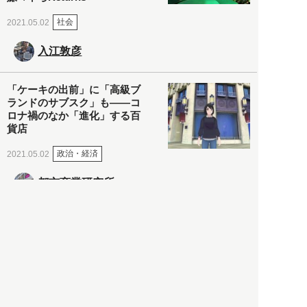
社会
2021.05.02
入江敦彦
「ケーキの出前」に「高級ブ
ランドのサブスク」も――コ
ロナ禍のなか「進化」する百
貨店
政治・経済
2021.05.02
都市商業研究所
「高度外国人材」という言葉
に潜む欺瞞と、日本が搾取し
依存する圧倒的多数の外国人
労働者の実像とは？
社会
2021.05.01