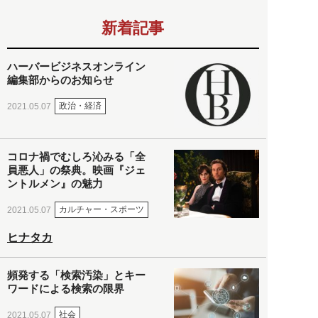
新着記事
ハーバービジネスオンライン
編集部からのお知らせ
政治・経済
2021.05.07
コロナ禍でむしろ沁みる「全
員悪人」の祭典。映画『ジェ
ントルメン』の魅力
カルチャー・スポーツ
2021.05.07
ヒナタカ
頻発する「検索汚染」とキー
ワードによる検索の限界
社会
2021.05.07