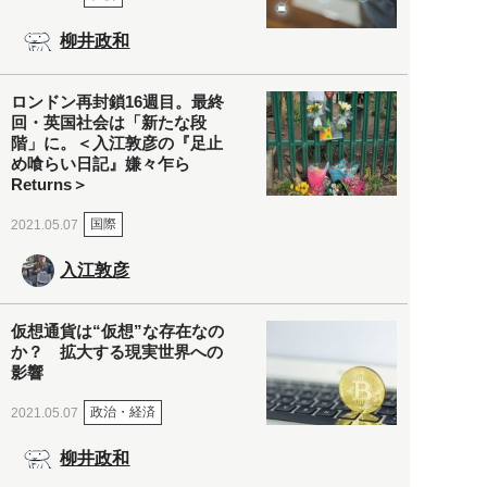
柳井政和
ロンドン再封鎖16週目。最終
回・英国社会は「新たな段
階」に。＜入江敦彦の『足止
め喰らい日記』嫌々乍ら
Returns＞
国際
2021.05.07
入江敦彦
仮想通貨は“仮想”な存在なの
か？ 拡大する現実世界への
影響
政治・経済
2021.05.07
柳井政和