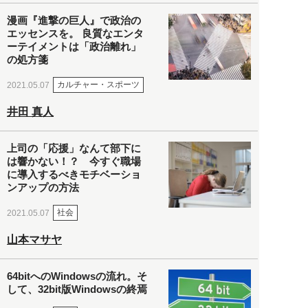
漫画『進撃の巨人』で政治の
エッセンスを。 良質なエンタ
ーテイメントは「政治離れ」
の処方箋
カルチャー・スポーツ
2021.05.07
井田 真人
上司の「応援」なんて部下に
は響かない！？ 今すぐ職場
に導入するべきモチベーショ
ンアップの方法
社会
2021.05.07
山本マサヤ
64bitへのWindowsの流れ。そ
して、32bit版Windowsの終焉