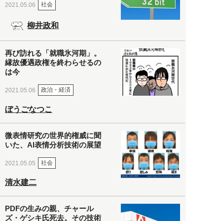
社会
2021.05.06
柳井政和
再び訪れる「就職氷河期」。
縁故優遇政権を終わらせるの
は今
政治・経済
2021.05.06
ぼうごなつこ
微表情研究の世界的権威に聞
いた、AI表情分析技術の展望
社会
2021.05.05
清水建二
PDFの生みの親、チャール
ズ・ゲシキ氏死去。その技術