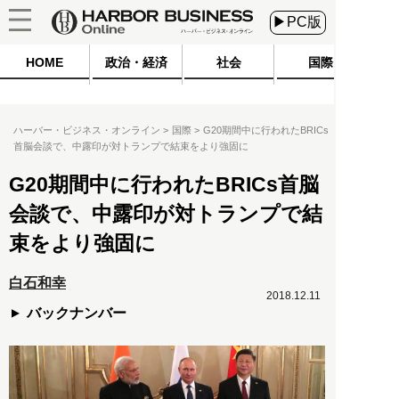
▶PC版
HOME
政治・経済
社会
国際
ハーバー・ビジネス・オンライン
国際
G20期間中に行われたBRICs
首脳会談で、中露印が対トランプで結束をより強固に
G20期間中に行われたBRICs首脳
会談で、中露印が対トランプで結
束をより強固に
白石和幸
2018.12.11
バックナンバー