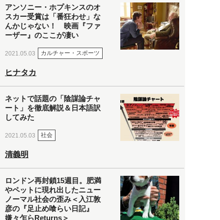
アンソニー・ホプキンスのオ
スカー受賞は「番狂わせ」な
んかじゃない！ 映画『ファ
ーザー』のここが凄い
カルチャー・スポーツ
2021.05.03
ヒナタカ
ネットで話題の「陰謀論チャ
ート」を徹底解説＆日本語訳
してみた
社会
2021.05.03
清義明
ロンドン再封鎖15週目。肥満
やペットに現れ出したニュー
ノーマル社会の歪み＜入江敦
彦の『足止め喰らい日記』
嫌々乍らReturns＞