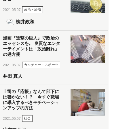
政治・経済
2021.05.07
柳井政和
漫画『進撃の巨人』で政治の
エッセンスを。 良質なエンタ
ーテイメントは「政治離れ」
の処方箋
カルチャー・スポーツ
2021.05.07
井田 真人
上司の「応援」なんて部下に
は響かない！？ 今すぐ職場
に導入するべきモチベーショ
ンアップの方法
社会
2021.05.07