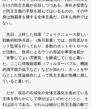
かけの民主主義が台頭しつつある。表向き投票な
ど民主主義の手順を踏んではいるものの、その中
身は独裁者を擁する全体主義だ。日本も例外では
ない。
先日、上梓した拙著『フェイクニュース新しい
戦略的戦争兵器』（角川新書）では、自民党がネ
ット監視を行っており、多数のボットやトロール
が活動し、政府によるウソの容認や事実改竄が
「攻撃してよい雰囲気」を醸成していると書い
た。ここに情報能遮断（フィルターバブル、機能
的識字能力低下など）などが加わり、ネットを中
心とした世論操作によって民主主義が危機に瀕し
ていると書いた。
だが、現在の右傾化や全体主義化を進めている
主体を明らかにして倒せばよいのかというと、そ
れは誤りである。それらは確かに民主主義の敵で