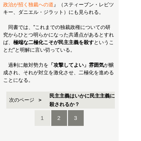
政治が招く独裁への道
』（スティーブン・レビツ
キー、ダニエル・ジラット）にも見られる。
同書では、”これまでの独裁政権についての研
究からひとつ明らかになった共通点があるとすれ
ば、
極端な二極化こそが民主主義を殺す
というこ
とだ”と明解に言い切っている。
過剰に敵対勢力を
「攻撃してよい」雰囲気
が醸
成され、それが対立を激化させ、二極化を進める
ことになる。
民主主義はいかに民主主義に
次のページ
殺されるか？
1
2
3