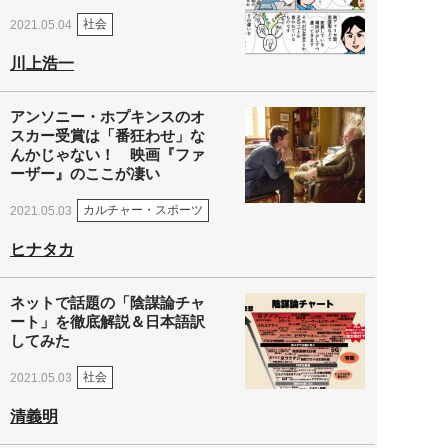
社会
2021.05.04
川上浩一
アンソニー・ホプキンスのオ
スカー受賞は「番狂わせ」な
んかじゃない！ 映画『ファ
ーザー』のここが凄い
カルチャー・スポーツ
2021.05.03
ヒナタカ
ネットで話題の「陰謀論チャ
ート」を徹底解説＆日本語訳
してみた
社会
2021.05.03
清義明