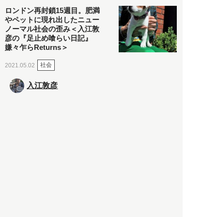
ロンドン再封鎖15週目。肥満
やペットに現れ出したニュー
ノーマル社会の歪み＜入江敦
彦の『足止め喰らい日記』
嫌々乍らReturns＞
社会
2021.05.02
入江敦彦
「ケーキの出前」に「高級ブ
ランドのサブスク」も――コ
ロナ禍のなか「進化」する百
貨店
政治・経済
2021.05.02
都市商業研究所
「高度外国人材」という言葉
に潜む欺瞞と、日本が搾取し