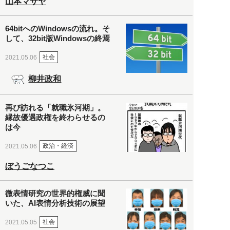
山本マサヤ
64bitへのWindowsの流れ。そ
して、32bit版Windowsの終焉
社会
2021.05.06
柳井政和
再び訪れる「就職氷河期」。
縁故優遇政権を終わらせるの
は今
政治・経済
2021.05.06
ぼうごなつこ
微表情研究の世界的権威に聞
いた、AI表情分析技術の展望
社会
2021.05.05