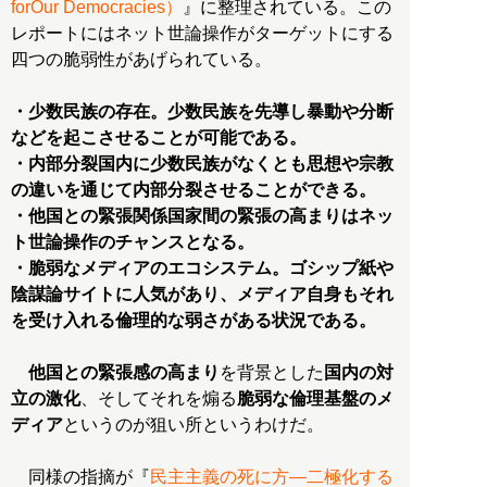
forOur Democracies）
』に整理されている。この
レポートにはネット世論操作がターゲットにする
四つの脆弱性があげられている。
・少数民族の存在。少数民族を先導し暴動や分断
などを起こさせることが可能である。
・内部分裂国内に少数民族がなくとも思想や宗教
の違いを通じて内部分裂させることができる。
・他国との緊張関係国家間の緊張の高まりはネッ
ト世論操作のチャンスとなる。
・脆弱なメディアのエコシステム。ゴシップ紙や
陰謀論サイトに人気があり、メディア自身もそれ
を受け入れる倫理的な弱さがある状況である。
他国との緊張感の高まり
を背景とした
国内の対
立の激化
、そしてそれを煽る
脆弱な倫理基盤のメ
ディア
というのが狙い所というわけだ。
同様の指摘が『
民主主義の死に方―二極化する