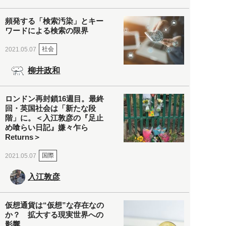
頻発する「検索汚染」とキー
ワードによる検索の限界
社会
2021.05.07
柳井政和
ロンドン再封鎖16週目。最終
回・英国社会は「新たな段
階」に。＜入江敦彦の『足止
め喰らい日記』嫌々乍ら
Returns＞
国際
2021.05.07
入江敦彦
仮想通貨は“仮想”な存在なの
か？ 拡大する現実世界への
影響