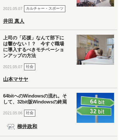
カルチャー・スポーツ
2021.05.07
井田 真人
上司の「応援」なんて部下に
は響かない！？ 今すぐ職場
に導入するべきモチベーショ
ンアップの方法
社会
2021.05.07
山本マサヤ
64bitへのWindowsの流れ。そ
して、32bit版Windowsの終焉
社会
2021.05.06
柳井政和