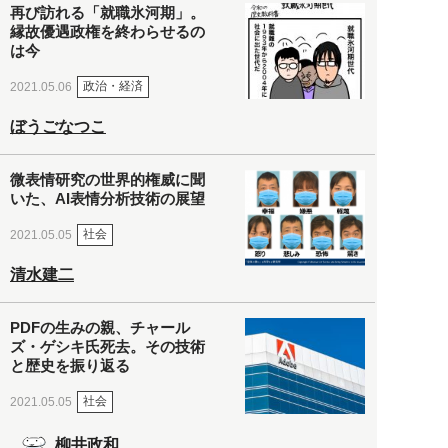
再び訪れる「就職氷河期」。
縁故優遇政権を終わらせるの
は今
政治・経済
2021.05.06
ぼうごなつこ
微表情研究の世界的権威に聞
いた、AI表情分析技術の展望
社会
2021.05.05
清水建二
PDFの生みの親、チャール
ズ・ゲシキ氏死去。その技術
と歴史を振り返る
社会
2021.05.05
柳井政和