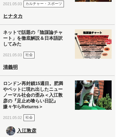
カルチャー・スポーツ
2021.05.03
ヒナタカ
ネットで話題の「陰謀論チャ
ート」を徹底解説＆日本語訳
してみた
社会
2021.05.03
清義明
ロンドン再封鎖15週目。肥満
やペットに現れ出したニュー
ノーマル社会の歪み＜入江敦
彦の『足止め喰らい日記』
嫌々乍らReturns＞
社会
2021.05.02
入江敦彦