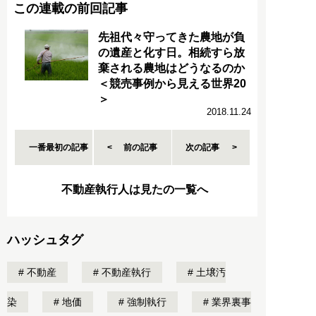
この連載の前回記事
先祖代々守ってきた農地が負
の遺産と化す日。相続すら放
棄される農地はどうなるのか
＜競売事例から見える世界20
＞
2018.11.24
一番最初の記事
前の記事
次の記事
不動産執行人は見たの一覧へ
ハッシュタグ
不動産
不動産執行
土壌汚
染
地価
強制執行
業界裏事