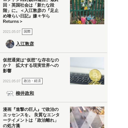
回・英国社会は「新たな段
階」に。＜入江敦彦の『足止
め喰らい日記』嫌々乍ら
Returns＞
国際
2021.05.07
入江敦彦
仮想通貨は“仮想”な存在なの
か？ 拡大する現実世界への
影響
政治・経済
2021.05.07
柳井政和
漫画『進撃の巨人』で政治の
エッセンスを。 良質なエンタ
ーテイメントは「政治離れ」
の処方箋