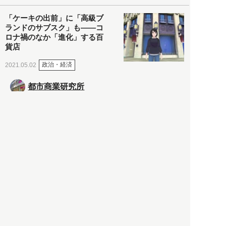
「ケーキの出前」に「高級ブ
ランドのサブスク」も――コ
ロナ禍のなか「進化」する百
貨店
政治・経済
2021.05.02
都市商業研究所
「高度外国人材」という言葉
に潜む欺瞞と、日本が搾取し
依存する圧倒的多数の外国人
労働者の実像とは？
社会
2021.05.01
月刊日本
以前の記事をもっと見る