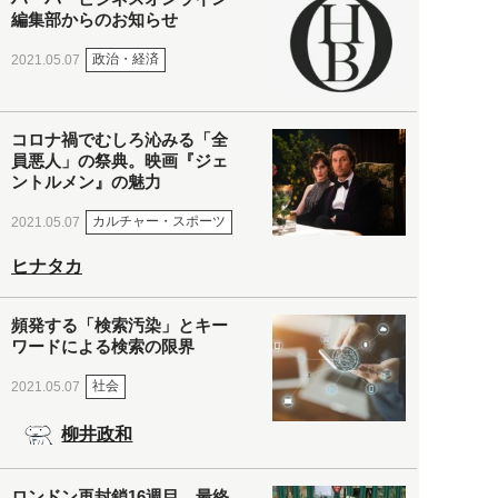
編集部からのお知らせ
政治・経済
2021.05.07
コロナ禍でむしろ沁みる「全
員悪人」の祭典。映画『ジェ
ントルメン』の魅力
カルチャー・スポーツ
2021.05.07
ヒナタカ
頻発する「検索汚染」とキー
ワードによる検索の限界
社会
2021.05.07
柳井政和
ロンドン再封鎖16週目。最終