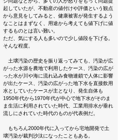
ジ問題などから、多くの人が怒りをもって問題提
起していたが、不動産の値付けや評価という観点
から意見をしてみると、健康被害が発生するよう
なことはまずなく、用途から考えても値下げに値
するものとは言い難い。
ただ、気にする人も多いので少し値段を下げる。
そんな程度。
土壌汚染の歴史を振り返ってみても、汚染が広
がった水源を農地で利用したケース、汚染の広が
った水が川や海に流れ込み食物連鎖で人体に影響
が出たケース、汚染の広がった地下水を直接飲用
水としていたケースが主となり、発生自体も
1950年代から1970年代が中心で地下水がそのま
ま生活に利用されていた時代、工業用排水が垂れ
流しにされていた時代のものが代表例だ。
もちろん2000年代に入ってから宅地開発で土
壌汚染が裁判沙汰になったこともある。