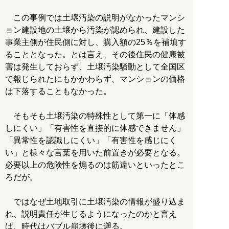
この事例では土壌汚染の説明がなかったマンシ
ョン建設地の土壌から汚染が認められ、建設した
事業主側が住民側に対し、購入額の25％を補填す
ることとなった。とは言え、その後住民の健康被
害は発生しておらず、土壌汚染騒動として全国区
で報じられたにもかかわらず、マンションの価格
は下落することもなかった。
そもそも土壌汚染の特殊性として第一に「体感
しにくい」「有害性を直接的に体感できません」
「異常性を認識しにくい」「有害性を感じにく
い」と様々な言葉を用いた前置きが必要となる。
必要以上の危険性を煽るのは筋違いといったとこ
ろだが。
ではなぜ土地取引に土壌汚染の情報が盛り込ま
れ、説明責任が生じるようになったのかと言え
ば、時代はバブル崩壊後に遡る。