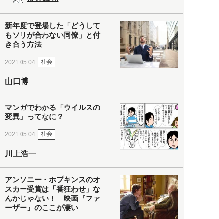
新年度で登場した「どうして
もソリが合わない同僚」と付
き合う方法
社会
2021.05.04
山口博
マンガでわかる「ウイルスの
変異」ってなに？
社会
2021.05.04
川上浩一
アンソニー・ホプキンスのオ
スカー受賞は「番狂わせ」な
んかじゃない！ 映画『ファ
ーザー』のここが凄い