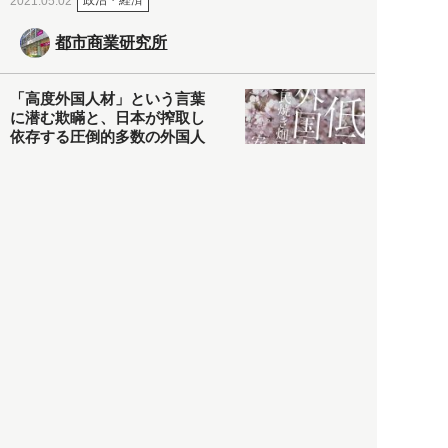
政治・経済
2021.05.02
都市商業研究所
「高度外国人材」という言葉
に潜む欺瞞と、日本が搾取し
依存する圧倒的多数の外国人
労働者の実像とは？
社会
2021.05.01
月刊日本
以前の記事をもっと見る