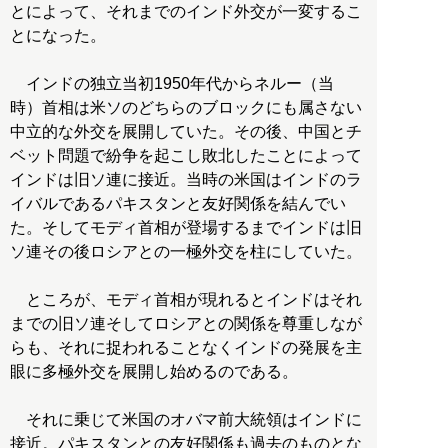
とによって、それまでのインド外交が一変するこ
とになった。
インドの独立当初1950年代からネルー（当
時）首相は米ソのどちらのブロックにも属さない
中立的な外交を展開していた。その後、中国とチ
ベット問題で紛争を起こし敗北したことによって
インドは旧ソ連に接近。当時の米国はインドのラ
イバルであるパキスタンと友好関係を結んでい
た。そしてモディ首相が登場するまでインドは旧
ソ連その後ロシアとの一極外交を柱にしていた。
ところが、モディ首相が現れるとインドはそれ
までの旧ソ連そしてロシアとの関係を尊重しなが
らも、それに捉われることなくインドの発展を主
眼に多極外交を展開し始めるのである。
それに乗じて米国のオバマ前大統領はインドに
接近。パキスタンとの友好関係も過去のものとな