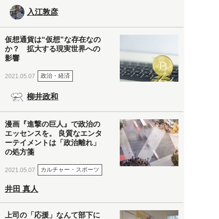
入江敦彦
仮想通貨は“仮想”な存在なの
か？ 拡大する現実世界への
影響
政治・経済
2021.05.07
柳井政和
漫画『進撃の巨人』で政治の
エッセンスを。 良質なエンタ
ーテイメントは「政治離れ」
の処方箋
カルチャー・スポーツ
2021.05.07
井田 真人
上司の「応援」なんて部下に