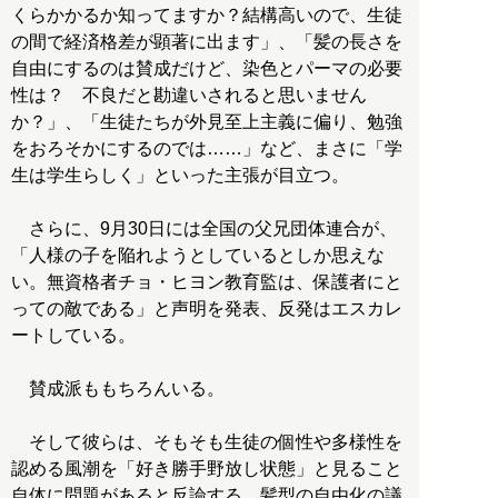
くらかかるか知ってますか？結構高いので、生徒
の間で経済格差が顕著に出ます」、「髪の長さを
自由にするのは賛成だけど、染色とパーマの必要
性は？ 不良だと勘違いされると思いません
か？」、「生徒たちが外見至上主義に偏り、勉強
をおろそかにするのでは……」など、まさに「学
生は学生らしく」といった主張が目立つ。
さらに、9月30日には全国の父兄団体連合が、
「人様の子を陥れようとしているとしか思えな
い。無資格者チョ・ヒヨン教育監は、保護者にと
っての敵である」と声明を発表、反発はエスカレ
ートしている。
賛成派ももちろんいる。
そして彼らは、そもそも生徒の個性や多様性を
認める風潮を「好き勝手野放し状態」と見ること
自体に問題があると反論する。髪型の自由化の議