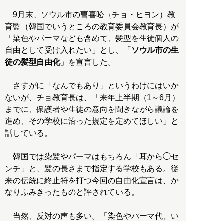
9月末、ソウル市の曺喜昖（チョ・ヒヨン）教
育監（韓国でいうところの教育委員会教育長）が
「染色やパーマなども含めて、髪型を生徒個人の
自由として受け入れたい」とし、「
ソウル市の生
徒の髪型自由化
」を宣言した。
さすがに「なんでもあり」というわけにはいか
ないが、チョ教育長は、「来年上半期（1～6月）
までに、保護者や生徒の意向を聞きながら議論を
進め、その学校に沿った規定を定めてほしい」と
話している。
韓国では染髪やパーマはもちろん「耳から◯セ
ンチ」と、髪の長さまで指定する学校もある。従
来の伝統に終止符を打つ今回の自由化宣言は、か
なりふみきったものと評されている。
当然、反対の声も多い。「染色やパーマ代、い