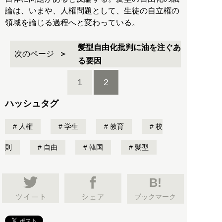
論は、いまや、人権問題として、生徒の自立権の
領域を論じる過程へと変わっている。
髪型自由化批判に油を注ぐあ
次のページ
る要因
1
2
ハッシュタグ
人権
学生
教育
校
則
自由
韓国
髪型
B!
ブックマーク