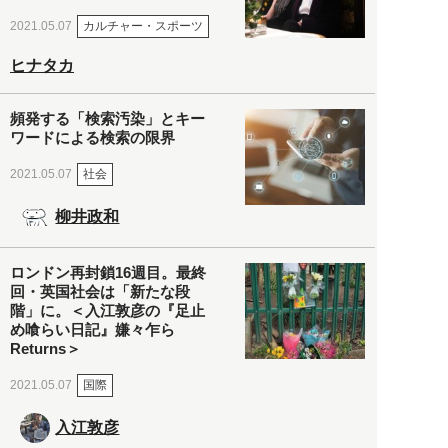
カルチャー・スポーツ
2021.05.07
ヒナタカ
頻発する「検索汚染」とキー
ワードによる検索の限界
社会
2021.05.07
柳井政和
ロンドン再封鎖16週目。最終
回・英国社会は「新たな段
階」に。＜入江敦彦の『足止
め喰らい日記』嫌々乍ら
Returns＞
国際
2021.05.07
入江敦彦