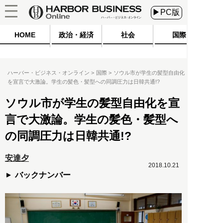
▶PC版
HOME
政治・経済
社会
国際
ハーバー・ビジネス・オンライン
国際
ソウル市が学生の髪型自由化
を宣言で大激論。学生の髪色・髪型への同調圧力は日韓共通!?
ソウル市が学生の髪型自由化を宣
言で大激論。学生の髪色・髪型へ
の同調圧力は日韓共通!?
安達夕
2018.10.21
バックナンバー