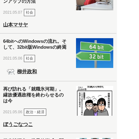
ンアップの方法
社会
2021.05.07
山本マサヤ
64bitへのWindowsの流れ。そ
して、32bit版Windowsの終焉
社会
2021.05.06
柳井政和
再び訪れる「就職氷河期」。
縁故優遇政権を終わらせるの
は今
政治・経済
2021.05.06
ぼうごなつこ