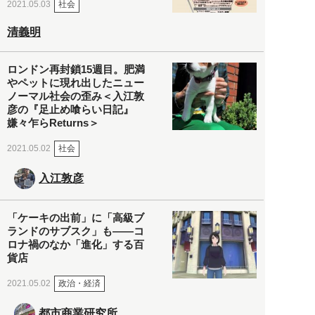
社会
2021.05.03
清義明
ロンドン再封鎖15週目。肥満
やペットに現れ出したニュー
ノーマル社会の歪み＜入江敦
彦の『足止め喰らい日記』
嫌々乍らReturns＞
社会
2021.05.02
入江敦彦
「ケーキの出前」に「高級ブ
ランドのサブスク」も――コ
ロナ禍のなか「進化」する百
貨店
政治・経済
2021.05.02
都市商業研究所