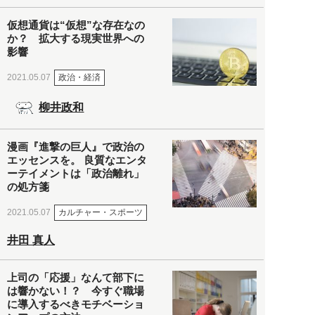
仮想通貨は“仮想”な存在なの
か？ 拡大する現実世界への
影響
政治・経済
2021.05.07
柳井政和
漫画『進撃の巨人』で政治の
エッセンスを。 良質なエンタ
ーテイメントは「政治離れ」
の処方箋
カルチャー・スポーツ
2021.05.07
井田 真人
上司の「応援」なんて部下に
は響かない！？ 今すぐ職場
に導入するべきモチベーショ