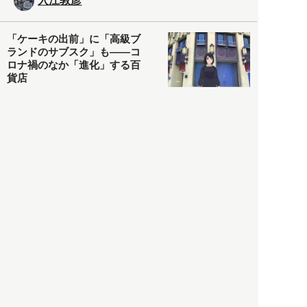
入江敦彦
「ケーキの出前」に「高級ブ
ランドのサブスク」も――コ
ロナ禍のなか「進化」する百
貨店
政治・経済
2021.05.02
都市商業研究所
「高度外国人材」という言葉
に潜む欺瞞と、日本が搾取し
依存する圧倒的多数の外国人
労働者の実像とは？
社会
2021.05.01
月刊日本