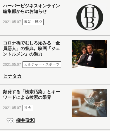
ハーバービジネスオンライン
編集部からのお知らせ
政治・経済
2021.05.07
コロナ禍でむしろ沁みる「全
員悪人」の祭典。映画『ジェ
ントルメン』の魅力
カルチャー・スポーツ
2021.05.07
ヒナタカ
頻発する「検索汚染」とキー
ワードによる検索の限界
社会
2021.05.07
柳井政和