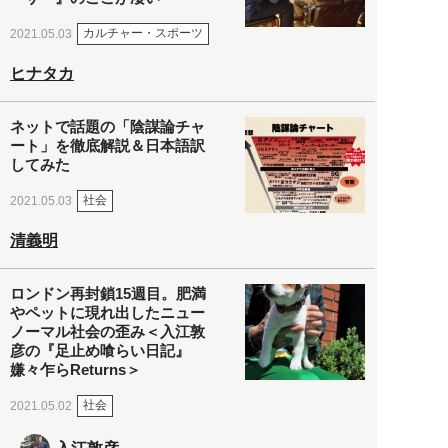
カルチャー・スポーツ
2021.05.03
ヒナタカ
ネットで話題の「陰謀論チャ
ート」を徹底解説＆日本語訳
してみた
社会
2021.05.03
清義明
ロンドン再封鎖15週目。肥満
やペットに現れ出したニュー
ノーマル社会の歪み＜入江敦
彦の『足止め喰らい日記』
嫌々乍らReturns＞
社会
2021.05.02