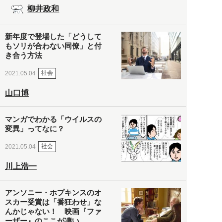
柳井政和
新年度で登場した「どうして
もソリが合わない同僚」と付
き合う方法
社会
2021.05.04
山口博
マンガでわかる「ウイルスの
変異」ってなに？
社会
2021.05.04
川上浩一
アンソニー・ホプキンスのオ
スカー受賞は「番狂わせ」な
んかじゃない！ 映画『ファ
ーザー』のここが凄い