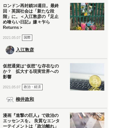
ロンドン再封鎖16週目。最終
回・英国社会は「新たな段
階」に。＜入江敦彦の『足止
め喰らい日記』嫌々乍ら
Returns＞
国際
2021.05.07
入江敦彦
仮想通貨は“仮想”な存在なの
か？ 拡大する現実世界への
影響
政治・経済
2021.05.07
柳井政和
漫画『進撃の巨人』で政治の
エッセンスを。 良質なエンタ
ーテイメントは「政治離れ」