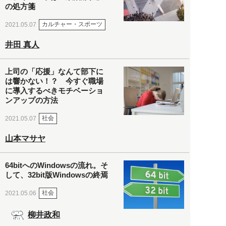
の処方箋
カルチャー・スポーツ
2021.05.07
井田 真人
上司の「応援」なんて部下に
は響かない！？ 今すぐ職場
に導入するべきモチベーショ
ンアップの方法
社会
2021.05.07
山本マサヤ
64bitへのWindowsの流れ。そ
して、32bit版Windowsの終焉
社会
2021.05.06
柳井政和