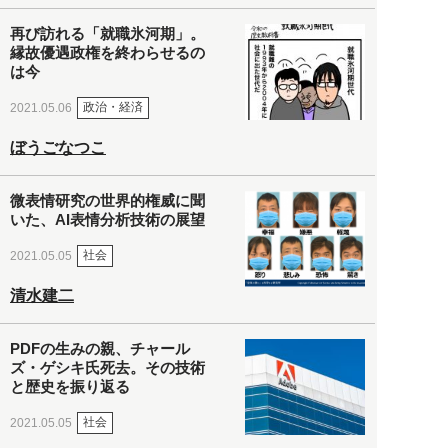
再び訪れる「就職氷河期」。
縁故優遇政権を終わらせるの
は今
政治・経済
2021.05.06
ぼうごなつこ
微表情研究の世界的権威に聞
いた、AI表情分析技術の展望
社会
2021.05.05
清水建二
PDFの生みの親、チャール
ズ・ゲシキ氏死去。その技術
と歴史を振り返る
社会
2021.05.05