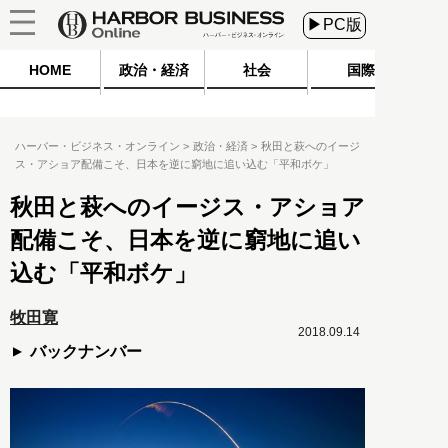
▶PC版
HOME
政治・経済
社会
国際
ハーバー・ビジネス・オンライン
政治・経済
秋田と萩へのイージ
ス・アショア配備こそ、日本を逆に窮地に追い込む「平和ボケ」
秋田と萩へのイージス・アショア
配備こそ、日本を逆に窮地に追い
込む「平和ボケ」
牧田寛
2018.09.14
バックナンバー