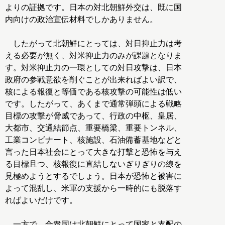
よりの証拠です。日本の対北朝鮮外交は、既に国
内向けの政治宣伝材料でしかありません。
したがって北朝鮮にとっては、対日抑止力は考
える必要が無く、対米抑止力のみが課題となりま
す。対米抑止力の一環としての対日攻撃は、日本
政府の参戦意欲を削ぐことが出来ればよい訳で、
核による報復と等価である核攻撃の可能性は低い
です。したがって、あくまで通常弾頭による戦略
目標の攻撃が脅威であって、行政の中枢、皇居、
大都市、交通結節点、重要橋梁、重要トンネル、
工業コンビナート、核施設、石油備蓄基地などと
言った日本社会にとって大きな打撃と恐怖を与え
る目標且つ、核報復に直結しないぎりぎりの線を
見極めようとするでしょう。日本が恐怖と被害に
よって混乱し、米軍の支援から一時的にも脱落す
ればよいだけです。
一方で、合衆国は北朝鮮にとって国家と支配の