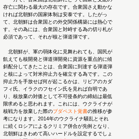
存亡に関わる最大の存在です。合衆国さえ動かな
ければ北朝鮮の国家体制は安泰です。したがっ
て、北朝鮮は合衆国との外交関係構築には熱心で
す。その為には、合衆国と対峙する為の切り札が
必須であって、それが核と弾道弾です。
北朝鮮が、軍の弱体化に見舞われても、国民が
飢えても核開発と弾道弾開発に資源を重点的に傾
斜配分してきたことは、合衆国に到達する弾道弾
と核によって対米抑止力を確立する為です。この
抑止力を手放せば何が起こるかは、リビアのカダ
フィ氏、イラクのフセイン氏を見れば自明であ
り、核放棄の対価として不可侵条約の締結は最低
限求めると思われます。これには、ウクライナが
核戦力を放棄した際の
ブダペスト覚書
の推移が参
考になります。2014年のウクライナ騒乱とそれ
に続くロシアによるクリミア併合が先例となり、
北朝鮮はきわめて高いハードルを設定するでしょ