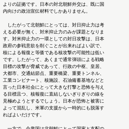
よりの証拠です。日本の対北朝鮮外交は、既に国
内向けの政治宣伝材料でしかありません。
したがって北朝鮮にとっては、対日抑止力は考
える必要が無く、対米抑止力のみが課題となりま
す。対米抑止力の一環としての対日攻撃は、日本
政府の参戦意欲を削ぐことが出来ればよい訳で、
核による報復と等価である核攻撃の可能性は低い
です。したがって、あくまで通常弾頭による戦略
目標の攻撃が脅威であって、行政の中枢、皇居、
大都市、交通結節点、重要橋梁、重要トンネル、
工業コンビナート、核施設、石油備蓄基地などと
言った日本社会にとって大きな打撃と恐怖を与え
る目標且つ、核報復に直結しないぎりぎりの線を
見極めようとするでしょう。日本が恐怖と被害に
よって混乱し、米軍の支援から一時的にも脱落す
ればよいだけです。
一方で、合衆国は北朝鮮にとって国家と支配の