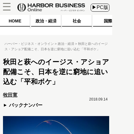
▶PC版
HOME
政治・経済
社会
国際
ハーバー・ビジネス・オンライン
政治・経済
秋田と萩へのイージ
ス・アショア配備こそ、日本を逆に窮地に追い込む「平和ボケ」
秋田と萩へのイージス・アショア
配備こそ、日本を逆に窮地に追い
込む「平和ボケ」
牧田寛
2018.09.14
バックナンバー