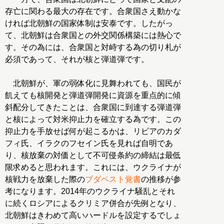
存亡に関わる最大の存在です。合衆国さえ動かな
ければ北朝鮮の国家体制は安泰です。したがっ
て、北朝鮮は合衆国との外交関係構築には熱心で
す。その為には、合衆国と対峙する為の切り札が
必須であって、それが核と弾道弾です。
北朝鮮が、軍の弱体化に見舞われても、国民が
飢えても核開発と弾道弾開発に資源を重点的に傾
斜配分してきたことは、合衆国に到達する弾道弾
と核によって対米抑止力を確立する為です。この
抑止力を手放せば何が起こるかは、リビアのカダ
フィ氏、イラクのフセイン氏を見れば自明であ
り、核放棄の対価として不可侵条約の締結は最低
限求めると思われます。これには、ウクライナが
核戦力を放棄した際の
ブダペスト覚書
の推移が参
考になります。2014年のウクライナ騒乱とそれ
に続くロシアによるクリミア併合が先例となり、
北朝鮮はきわめて高いハードルを設定するでしょ