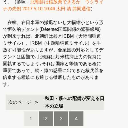
う。（参照：
北朝鮮は核放棄できるか ウクライ
ナの先例 2017.5.10 10:46 太田 清 共同通信
）
在韓、在日米軍の撤退ないし大幅縮小という形
で恒久的デタント(Détente:国際関係の緊張緩和)
が到来すれば、北朝鮮は核とICBM（大陸間弾道
ミサイル）、IRBM（中距離弾道ミサイル）を手
放す可能性がありますが、合衆国の対応としてデ
タントは困難で､北朝鮮は対米核抑止力の保持に
固執するでしょう｡それは国家と等価である程に
重要であって、続・猿の惑星に出てきた核兵器を
信奉する種族にも通じる徹底したものがありま
す。
秋田・萩への配備が変える日
次のページ
本の立場
1
2
3
4