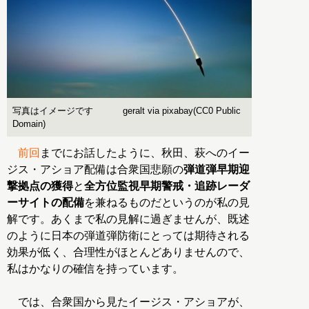
写真はイメージです geralt via pixabay(CC0 Public
Domain)
前回
までにお話したように、秋田、萩へのイー
ジス・アショア配備は合衆国悲願の
弾道弾早期迎
撃拠点の獲得
と
全方位監視早期警戒・追跡レーダ
ーサイトの配備
を兼ねるものだというのが私の見
解です。あくまで私の見解に過ぎませんが、既述
のように日本の弾道弾防衛にとっては期待される
効果が低く、合理性がほとんどありませんので、
私はかなりの確信を持っています。
では、合衆国から見たイージス・アショアが、