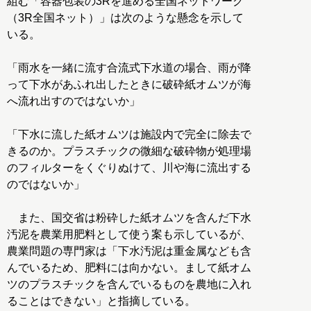
組む「容器包装の3Rを進める全国ネットワーク
（3R全国ネット）」は次のような懸念を示して
いる。
「雨水を一緒に流す合流式下水道の場合、雨が降
って下水があふれ出したときに破砕紙オムツが海
へ流れ出すのではないか」
「下水に流した紙オムツは施設内で完全に除去で
きるのか。プラスチックの微細な破砕物が処理場
のフィルターをくぐりぬけて、川や海に流出する
のではないか」
また、国交省は粉砕した紙オムツを含んだ下水
汚泥を農業用肥料として使う案も示しているが、
農業問題の専門家は「下水汚泥は重金属なども含
んでいるため、肥料には向かない。まして紙オム
ツのプラスチックを含んでいるものを農地に入れ
ることはできない」と指摘している。