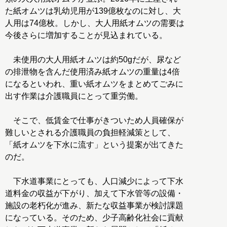
た紙オムツは乳幼児用が139億枚なのに対し、大
人用は74億枚。しかし、大人用紙オムツの需要は
今後さらに増加することが見込まれている。
未使用の大人用紙オムツは約50gだが、尿など
の排泄物を含んだ使用済み紙オムツの重量は4倍
になるといわれ、重い紙オムツをまとめてごみに
出す作業は介護職員にとって重労働。
そこで、低賃金で仕事がきついため人員確保が
難しいとされる介護職員の負担軽減策として、
「紙オムツを下水に流す」という提案が出てきた
のだ。
下水道事業にとっても、人口減少によって下水
道料金の収益が下がり、加えて下水管等の設備・
施設の老朽化が進み、新たな収益事業が検討課題
になっている。そのため、少子高齢化社会に貢献