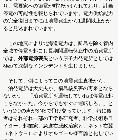
り、需要家への節電が呼びかけられており、計画
停電の可能性も報じられています。電力供給能力
の完全復旧までには地震発生から1週間以上かか
ると見込まれています。
この地震により北海道電力は、離島を除く管内
全域で停電を起こし長期間運転休止中の泊発電所
では、
外部電源喪失
という原子力発電所としては
極めて深刻なインシデントを生じました。
そして、例によってこの地震発生直後から、
「泊発電所は大丈夫か、福島核災害の再来となら
ないか。」「泊発電所を運転していれば停電は起
こらなかった。今からでもすぐに運転しろ。」と
いう2つの声がSNSで飛び交っています。特に後
者はそれぞれ一部の工学系研究者、科学技術系ラ
イター、起業家、急進右派政治家と、ネット右翼
（ネトウヨ）によりオルゴール様言論と化してい