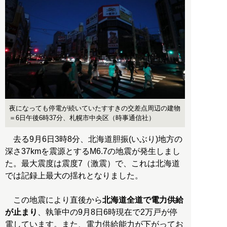
夜になっても停電が続いていたすすきの交差点周辺の建物
＝6日午後6時37分、札幌市中央区（時事通信社）
去る9月6日3時8分、北海道胆振(いぶり)地方の
深さ37kmを震源とするM6.7の地震が発生しまし
た。最大震度は震度7（激震）で、これは北海道
では記録上最大の揺れとなりました。
この地震により直後から
北海道全道で電力供給
が止まり
、執筆中の9月8日6時現在で2万戸が停
電しています。また、電力供給能力が下がってお