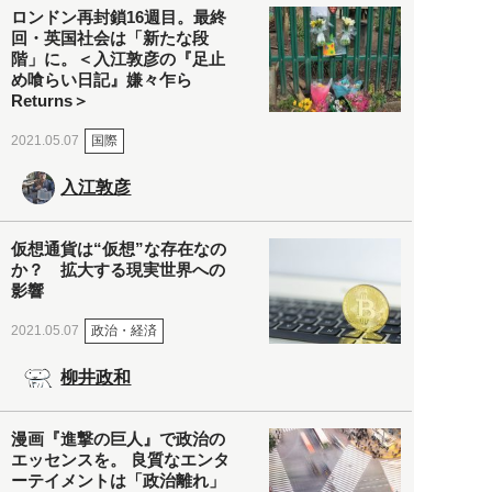
ロンドン再封鎖16週目。最終
回・英国社会は「新たな段
階」に。＜入江敦彦の『足止
め喰らい日記』嫌々乍ら
Returns＞
国際
2021.05.07
入江敦彦
仮想通貨は“仮想”な存在なの
か？ 拡大する現実世界への
影響
政治・経済
2021.05.07
柳井政和
漫画『進撃の巨人』で政治の
エッセンスを。 良質なエンタ
ーテイメントは「政治離れ」