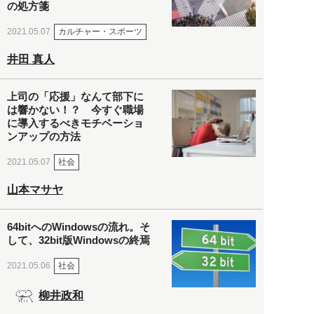
の処方箋
カルチャー・スポーツ
2021.05.07
井田 真人
上司の「応援」なんて部下に
は響かない！？ 今すぐ職場
に導入するべきモチベーショ
ンアップの方法
社会
2021.05.07
山本マサヤ
64bitへのWindowsの流れ。そ
して、32bit版Windowsの終焉
社会
2021.05.06
柳井政和