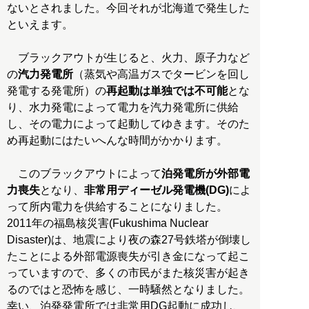
ないとされました。今回それが北海道で発生した
といえます。
ブラックアウトが生じると、火力、原子力など
の
汽力発電所
（蒸気や高温ガスでタービンを回し
発電する発電所）の
再起動は単独では不可能
とな
り、水力発電によって電力を汽力発電所に供給
し、その電力によって起動してゆきます。そのた
め再起動にはたいへんな時間がかかります。
このブラックアウトによって
泊発電所が外部電
力喪失
となり、
非常用ディーゼル発電機(DG)
によ
って所内電力を供給することになりました。
2011年の福島核災害(Fukushima Nuclear
Disaster)は、地震により夜の森27号鉄塔が倒壊し
たことによる外部電源喪失が引き金になって起こ
っていますので、多くの市民がまた核災害が起き
るのではと恐怖を感じ、一時騒然となりました。
幸い、泊発発電所では非常用DG起動に成功し、