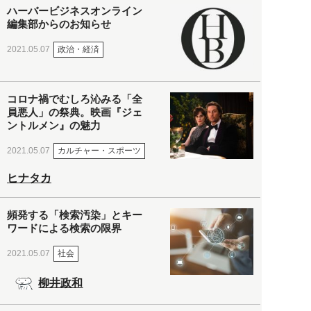
ハーバービジネスオンライン
編集部からのお知らせ
政治・経済
2021.05.07
コロナ禍でむしろ沁みる「全
員悪人」の祭典。映画『ジェ
ントルメン』の魅力
カルチャー・スポーツ
2021.05.07
ヒナタカ
頻発する「検索汚染」とキー
ワードによる検索の限界
社会
2021.05.07
柳井政和