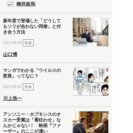
柳井政和
新年度で登場した「どうして
もソリが合わない同僚」と付
き合う方法
社会
2021.05.04
山口博
マンガでわかる「ウイルスの
変異」ってなに？
社会
2021.05.04
川上浩一
アンソニー・ホプキンスのオ
スカー受賞は「番狂わせ」な
んかじゃない！ 映画『ファ
ーザー』のここが凄い