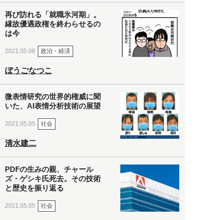
再び訪れる「就職氷河期」。
縁故優遇政権を終わらせるの
は今
政治・経済
2021.05.06
ぼうごなつこ
微表情研究の世界的権威に聞
いた、AI表情分析技術の展望
社会
2021.05.05
清水建二
PDFの生みの親、チャール
ズ・ゲシキ氏死去。その技術
と歴史を振り返る
社会
2021.05.05