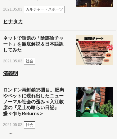
カルチャー・スポーツ
2021.05.03
ヒナタカ
ネットで話題の「陰謀論チャ
ート」を徹底解説＆日本語訳
してみた
社会
2021.05.03
清義明
ロンドン再封鎖15週目。肥満
やペットに現れ出したニュー
ノーマル社会の歪み＜入江敦
彦の『足止め喰らい日記』
嫌々乍らReturns＞
社会
2021.05.02
入江敦彦