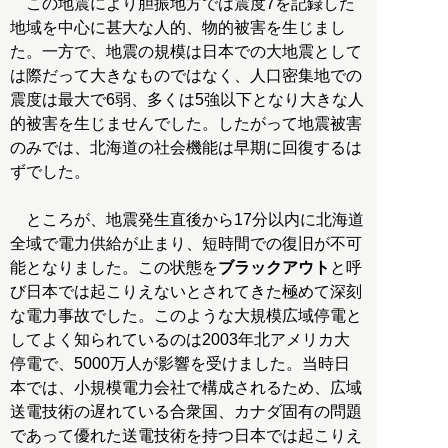
この地震により胆振地方では震度7を記録した
地域を中心に甚大な人的、物的被害を生じまし
た。一方で、地震の規模は日本での大地震として
は際だって大きなものではなく、人口密集地での
震度は最大で6弱、多くは5強以下となり大きな人
的被害を生じませんでした。したがって地震被害
のみでは、北海道の社会機能は早期に回復するは
ずでした。
ところが、地震発生直後から17分以内に北海道
全域で電力供給が止まり、短時間での復旧が不可
能となりました。この状態を
ブラックアウト
と呼
び日本では起こりえないとされてきた極めて深刻
な電力事故でした。このような大規模広域停電と
してよく知られているのは2003年北アメリカ大
停電で、5000万人が影響を受けました。当時日
本では、小規模電力会社で構成されるため、広域
送電技術の遅れている合衆国、カナダ固有の問題
であって優れた送電技術を持つ日本では起こりえ