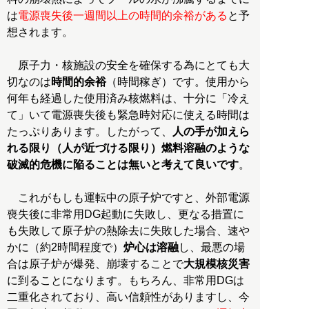
は
電源喪失後一週間以上の時間的余裕がある
と予
想されます。
原子力・核施設の安全を確保する為にとても大
切なのは
時間的余裕
（時間稼ぎ）です。使用から
何年も経過した使用済み核燃料は、十分に「冷え
て」いて電源喪失後も緊急時対応に使える時間は
たっぷりあります。したがって、
人の手が加えら
れる限り（人が近づける限り）燃料溶融のような
破滅的危機に陥ることは無いと考えて良いです
。
これがもしも運転中の原子炉ですと、外部電源
喪失後に非常用DG起動に失敗し、更なる措置に
も失敗して原子炉の熱除去に失敗した場合、速や
かに（約2時間程度で）
炉心は溶融
し、最悪の場
合は原子炉が爆発、崩壊することで
大規模核災害
に到ることになります。もちろん、非常用DGは
二重化されており、高い信頼性がありますし、今