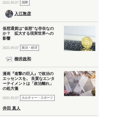
国際
2021.05.07
入江敦彦
仮想通貨は“仮想”な存在なの
か？ 拡大する現実世界への
影響
政治・経済
2021.05.07
柳井政和
漫画『進撃の巨人』で政治の
エッセンスを。 良質なエンタ
ーテイメントは「政治離れ」
の処方箋
カルチャー・スポーツ
2021.05.07
井田 真人