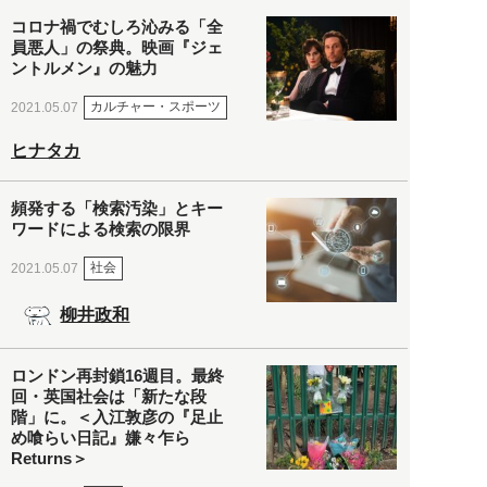
コロナ禍でむしろ沁みる「全
員悪人」の祭典。映画『ジェ
ントルメン』の魅力
カルチャー・スポーツ
2021.05.07
ヒナタカ
頻発する「検索汚染」とキー
ワードによる検索の限界
社会
2021.05.07
柳井政和
ロンドン再封鎖16週目。最終
回・英国社会は「新たな段
階」に。＜入江敦彦の『足止
め喰らい日記』嫌々乍ら
Returns＞