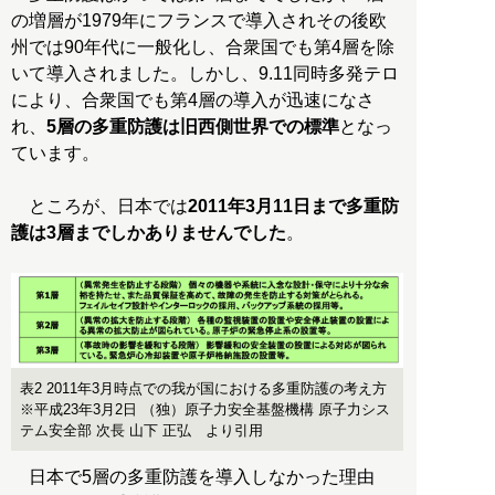
の増層が1979年にフランスで導入されその後欧
州では90年代に一般化し、合衆国でも第4層を除
いて導入されました。しかし、9.11同時多発テロ
により、合衆国でも第4層の導入が迅速になさ
れ、
5層の多重防護は旧西側世界での標準
となっ
ています。
ところが、日本では
2011年3月11日まで多重防
護は3層までしかありませんでした
。
表2 2011年3月時点での我が国における多重防護の考え方
※平成23年3月2日 （独）原子力安全基盤機構 原子力シス
テム安全部 次長 山下 正弘 より引用
日本で5層の多重防護を導入しなかった理由