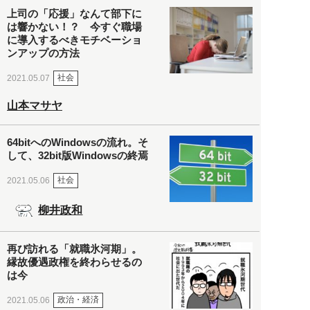
上司の「応援」なんて部下に
は響かない！？ 今すぐ職場
に導入するべきモチベーショ
ンアップの方法
社会
2021.05.07
山本マサヤ
64bitへのWindowsの流れ。そ
して、32bit版Windowsの終焉
社会
2021.05.06
柳井政和
再び訪れる「就職氷河期」。
縁故優遇政権を終わらせるの
は今
政治・経済
2021.05.06