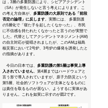
は，3層の多重防護により、シビアアクシデント
（SA）が発生しないと言う考えによります。こ
の考え方自体が、
多重防護の大原則である「前段
否定の論理」に反します
。実際には、 多重防護
の5層化で「寝た子を起したくなかった」、市民
に不信感を持たれたくなかったと言うのが実態で
した。代替としてアクシデントマネジメント(AM)
の自主対応が提唱されましたが、このAMは福島
核災害において2号炉、3号炉の爆発を誘発したと
の指摘があります。
今日の日本では、
多重防護の第5層は事実上導
入されていません
。第4層まではハードウェアと
言う形で導入されていますが、原子力防災という
第5層、社会的ソフトウェアが主体となるものに
は責任を取るものが居ない、ようするに実体があ
りません。これを如実に示すのが図2です。