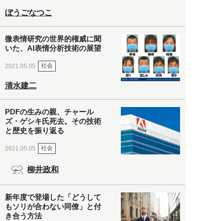
ぼうごなつこ
微表情研究の世界的権威に聞
いた、AI表情分析技術の展望
社会
2021.05.05
清水建二
PDFの生みの親、チャール
ズ・ゲシキ氏死去。その技術
と歴史を振り返る
社会
2021.05.05
柳井政和
新年度で登場した「どうして
もソリが合わない同僚」と付
き合う方法