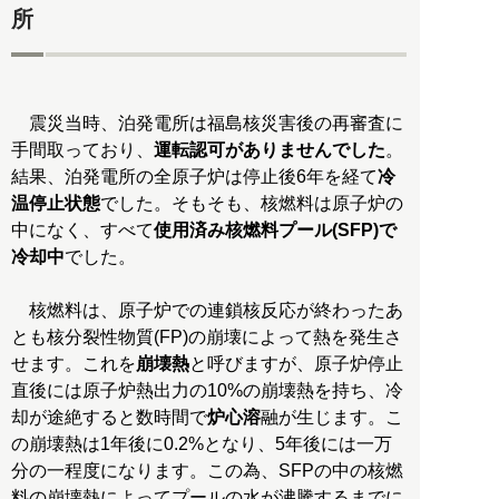
所
震災当時、泊発電所は福島核災害後の再審査に
手間取っており、
運転認可がありませんでした
。
結果、泊発電所の全原子炉は停止後6年を経て
冷
温停止状態
でした。そもそも、核燃料は原子炉の
中になく、すべて
使用済み核燃料プール(SFP)で
冷却中
でした。
核燃料は、原子炉での連鎖核反応が終わったあ
とも核分裂性物質(FP)の崩壊によって熱を発生さ
せます。これを
崩壊熱
と呼びますが、原子炉停止
直後には原子炉熱出力の10%の崩壊熱を持ち、冷
却が途絶すると数時間で
炉心溶
融が生じます。こ
の崩壊熱は1年後に0.2%となり、5年後には一万
分の一程度になります。この為、SFPの中の核燃
料の崩壊熱によってプールの水が沸騰するまでに