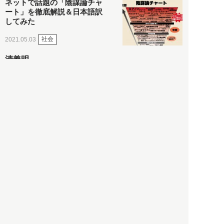
ネットで話題の「陰謀論チャ
ート」を徹底解説＆日本語訳
してみた
社会
2021.05.03
清義明
ロンドン再封鎖15週目。肥満
やペットに現れ出したニュー
ノーマル社会の歪み＜入江敦
彦の『足止め喰らい日記』
嫌々乍らReturns＞
社会
2021.05.02
入江敦彦
「ケーキの出前」に「高級ブ
ランドのサブスク」も――コ
ロナ禍のなか「進化」する百
貨店