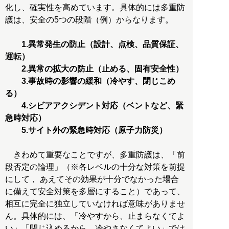
化し、確実性を高めています。具体的には多重防
護は、安全の5つの段階（例）からなります。
1.異常発生の防止（設計、点検、品質保証、
運転）
2.異常の拡大の防止（止める、固有安全性）
3.事故時の影響の緩和（冷やす、閉じこめ
る）
4.シビアアクシデント対応（ベントなど、緊
急時対応）
5.サイト外の緊急時対応（原子力防災）
きわめて重要なことですが、多重防護は、「前
段否定の論理」（※各レベルの十分な対策を前提
にして， あえてその効果が十分でなかった場合
に備えて安全対策を多層にすること）であって、
相互に完全に独立していなければ意味がありませ
ん。具体的には、「冷やすから、止まらなくてよ
い」「閉じ込めるから、冷やさなくてよい」では