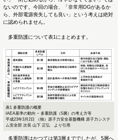
ないのです。今回の場合、「非常用DGがあるか
ら、外部電源喪失しても良い」という考えは絶対
に認められません。
多重防護について表1にまとめます。
表1 多重防護の概要
IAEA基準の動向 − 多重防護（5層）の考え方等
平成23年3月2日 （独）原子力安全基盤機構 原子力システ
ム安全部 次長 山下 正弘 より引用
多重防護はかつては第3層まででしたが、5層へ