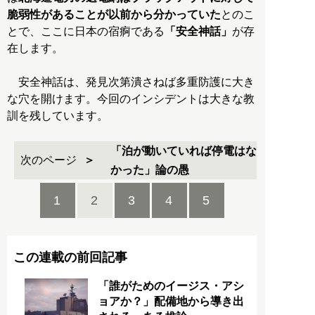
脆弱性があることが以前から分かっていた
とのこ
とで、ここに日本の宿痾である
「安全神話」
が存
在します。
安全神話は、発見次第潰さねば多重防護に大き
な穴を開けます。今回のインシデントは大きな教
訓を残しています。
「泊が動いていれば停電はな
次のページ
かった」論の愚
1
2
3
4
5
この連載の前回記事
「誰がためのイージス・アシ
ョアか？」配備地から導き出