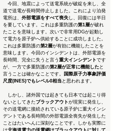
今回、地震によって送電系統が破綻を来し、全
道で送電が長時間停止しました。これにより泊発
電所は、
外部電源をすべて喪失
し、回復には半日
を要しています。これは多重防護の
第1層
が破れ
たことを意味します。次いで非常用DGが起動し
て電力を原子炉へ供給することに成功しました。
これは多重防護の
第2層
が有効に機能したことを
意味します。今回のインシデントは、外部電源を
長時間、完全に失うと言う
重大インシデント
です
が、一方で多重防護の
第2層が正常に機能した
と
言うことは確かなことです。
国際原子力事象評価
尺度(INES)でもレベル0相当
と思われます。
しかし、諸外国では起きても日本では起こり得
ないとしてきた
ブラックアウト
が現実に発生し、
その送電網に接続されている原子炉に重大インシ
デントである長時間の外部電源全喪失が発生した
ことはたいへんに深刻なことです。しかも実際に
は
北海道電力の送電網はブラックアウトに対して