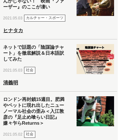
んかじゃない！ 映画『ファ
ーザー』のここが凄い
カルチャー・スポーツ
2021.05.03
ヒナタカ
ネットで話題の「陰謀論チャ
ート」を徹底解説＆日本語訳
してみた
社会
2021.05.03
清義明
ロンドン再封鎖15週目。肥満
やペットに現れ出したニュー
ノーマル社会の歪み＜入江敦
彦の『足止め喰らい日記』
嫌々乍らReturns＞
社会
2021.05.02