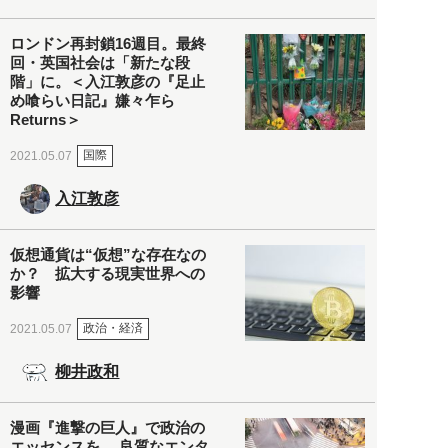
ロンドン再封鎖16週目。最終
回・英国社会は「新たな段
階」に。＜入江敦彦の『足止
め喰らい日記』嫌々乍ら
Returns＞
国際
2021.05.07
入江敦彦
仮想通貨は“仮想”な存在なの
か？ 拡大する現実世界への
影響
政治・経済
2021.05.07
柳井政和
漫画『進撃の巨人』で政治の
エッセンスを。 良質なエンタ