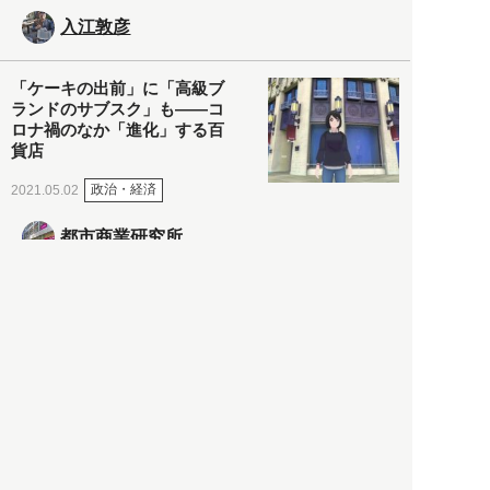
入江敦彦
「ケーキの出前」に「高級ブ
ランドのサブスク」も――コ
ロナ禍のなか「進化」する百
貨店
政治・経済
2021.05.02
都市商業研究所
「高度外国人材」という言葉
に潜む欺瞞と、日本が搾取し
依存する圧倒的多数の外国人
労働者の実像とは？
社会
2021.05.01
月刊日本