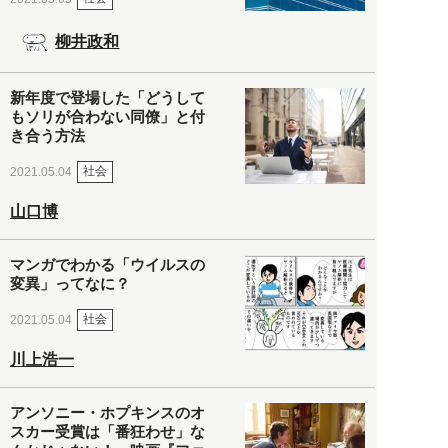
柳井政和
新年度で登場した「どうして
もソリが合わない同僚」と付
き合う方法
社会
2021.05.04
山口博
マンガでわかる「ウイルスの
変異」ってなに？
社会
2021.05.04
川上浩一
アンソニー・ホプキンスのオ
スカー受賞は「番狂わせ」な