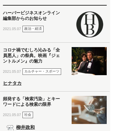
ハーバービジネスオンライン
編集部からのお知らせ
政治・経済
2021.05.07
コロナ禍でむしろ沁みる「全
員悪人」の祭典。映画『ジェ
ントルメン』の魅力
カルチャー・スポーツ
2021.05.07
ヒナタカ
頻発する「検索汚染」とキー
ワードによる検索の限界
社会
2021.05.07
柳井政和