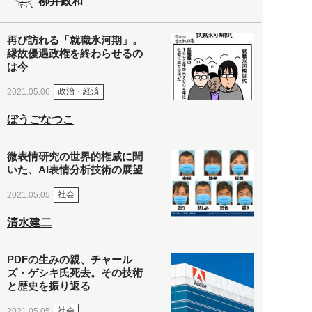
柳井政和
再び訪れる「就職氷河期」。
縁故優遇政権を終わらせるの
は今
政治・経済
2021.05.06
ぼうごなつこ
微表情研究の世界的権威に聞
いた、AI表情分析技術の展望
社会
2021.05.05
清水建二
PDFの生みの親、チャール
ズ・ゲシキ氏死去。その技術
と歴史を振り返る
社会
2021.05.05