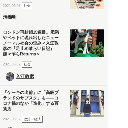
社会
2021.05.03
清義明
ロンドン再封鎖15週目。肥満
やペットに現れ出したニュー
ノーマル社会の歪み＜入江敦
彦の『足止め喰らい日記』
嫌々乍らReturns＞
社会
2021.05.02
入江敦彦
「ケーキの出前」に「高級ブ
ランドのサブスク」も――コ
ロナ禍のなか「進化」する百
貨店
政治・経済
2021.05.02