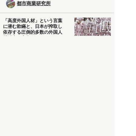
都市商業研究所
「高度外国人材」という言葉
に潜む欺瞞と、日本が搾取し
依存する圧倒的多数の外国人
労働者の実像とは？
社会
2021.05.01
月刊日本
以前の記事をもっと見る