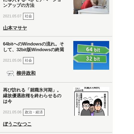
ンアップの方法
社会
2021.05.07
山本マサヤ
64bitへのWindowsの流れ。そ
して、32bit版Windowsの終焉
社会
2021.05.06
柳井政和
再び訪れる「就職氷河期」。
縁故優遇政権を終わらせるの
は今
政治・経済
2021.05.06
ぼうごなつこ