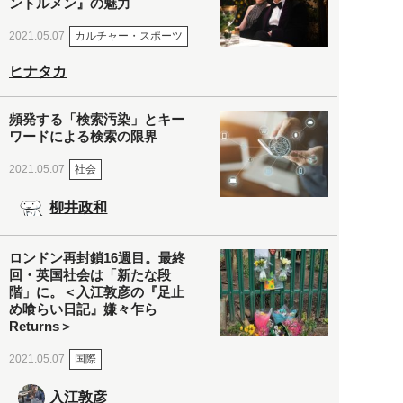
ントルメン』の魅力
カルチャー・スポーツ
2021.05.07
ヒナタカ
頻発する「検索汚染」とキー
ワードによる検索の限界
社会
2021.05.07
柳井政和
ロンドン再封鎖16週目。最終
回・英国社会は「新たな段
階」に。＜入江敦彦の『足止
め喰らい日記』嫌々乍ら
Returns＞
国際
2021.05.07
入江敦彦