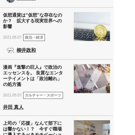
仮想通貨は“仮想”な存在なの
か？ 拡大する現実世界への
影響
政治・経済
2021.05.07
柳井政和
漫画『進撃の巨人』で政治の
エッセンスを。 良質なエンタ
ーテイメントは「政治離れ」
の処方箋
カルチャー・スポーツ
2021.05.07
井田 真人
上司の「応援」なんて部下に
は響かない！？ 今すぐ職場
に導入するべきモチベーショ