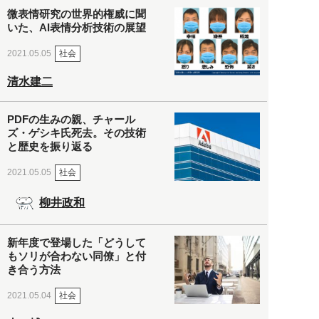
微表情研究の世界的権威に聞
いた、AI表情分析技術の展望
社会
2021.05.05
清水建二
PDFの生みの親、チャール
ズ・ゲシキ氏死去。その技術
と歴史を振り返る
社会
2021.05.05
柳井政和
新年度で登場した「どうして
もソリが合わない同僚」と付
き合う方法
社会
2021.05.04