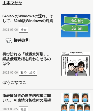
山本マサヤ
64bitへのWindowsの流れ。そ
して、32bit版Windowsの終焉
社会
2021.05.06
柳井政和
再び訪れる「就職氷河期」。
縁故優遇政権を終わらせるの
は今
政治・経済
2021.05.06
ぼうごなつこ
微表情研究の世界的権威に聞
いた、AI表情分析技術の展望
社会
2021.05.05