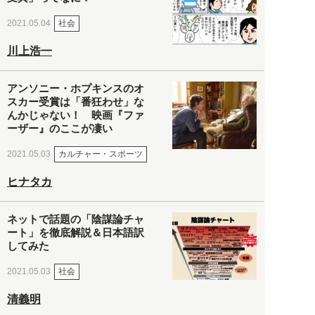
社会
2021.05.04
川上浩一
アンソニー・ホプキンスのオ
スカー受賞は「番狂わせ」な
んかじゃない！ 映画『ファ
ーザー』のここが凄い
カルチャー・スポーツ
2021.05.03
ヒナタカ
ネットで話題の「陰謀論チャ
ート」を徹底解説＆日本語訳
してみた
社会
2021.05.03
清義明