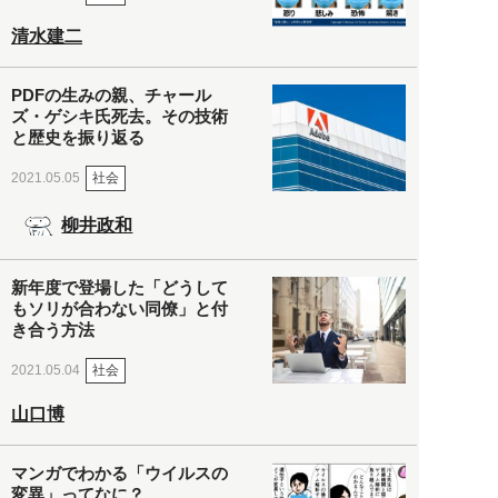
清水建二
PDFの生みの親、チャール
ズ・ゲシキ氏死去。その技術
と歴史を振り返る
社会
2021.05.05
柳井政和
新年度で登場した「どうして
もソリが合わない同僚」と付
き合う方法
社会
2021.05.04
山口博
マンガでわかる「ウイルスの
変異」ってなに？