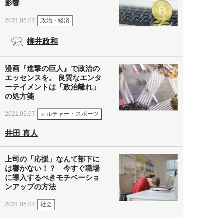
影響
政治・経済
2021.05.07
柳井政和
漫画『進撃の巨人』で政治の
エッセンスを。 良質なエンタ
ーテイメントは「政治離れ」
の処方箋
カルチャー・スポーツ
2021.05.07
井田 真人
上司の「応援」なんて部下に
は響かない！？ 今すぐ職場
に導入するべきモチベーショ
ンアップの方法
社会
2021.05.07