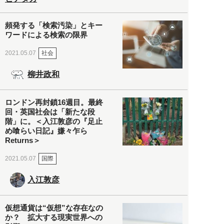
頻発する「検索汚染」とキー
ワードによる検索の限界
社会
2021.05.07
柳井政和
ロンドン再封鎖16週目。最終
回・英国社会は「新たな段
階」に。＜入江敦彦の『足止
め喰らい日記』嫌々乍ら
Returns＞
国際
2021.05.07
入江敦彦
仮想通貨は“仮想”な存在なの
か？ 拡大する現実世界への