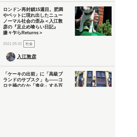
ロンドン再封鎖15週目。肥満
やペットに現れ出したニュー
ノーマル社会の歪み＜入江敦
彦の『足止め喰らい日記』
嫌々乍らReturns＞
社会
2021.05.02
入江敦彦
「ケーキの出前」に「高級ブ
ランドのサブスク」も――コ
ロナ禍のなか「進化」する百
貨店
政治・経済
2021.05.02
都市商業研究所
「高度外国人材」という言葉