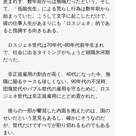
恵まれず、数年前からは無職だったという。そし
て、「低能先生」による荒らし行為は数年前から
始まっていた。こうして文字に起こしただけで、
彼の仕事人生があまりにも「ロスジェネ」的であ
ると指摘する向きもある。
ロスジェネ世代は70年代~80年代前半生まれ
で、社会に出るタイミングがちょうど就職氷河期
だった。
非正規雇用の割合が高く、40代になった今、無
職に陥るケースも珍しくない。90年代の不況時、
団塊世代やバブル世代の雇用を守るために、ロス
ジェネ世代は非正規雇用にとどめ置かれた。
彼らの一部が鬱屈した内面を抱えたのは、国の
せいだという意見もあるし、確かにそうなのだ
が、世代だけですべてが割り切れるものでもある
まい。