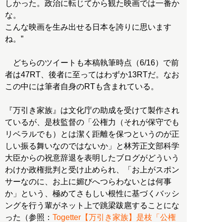
しかった。政治に転じてから観た映画では一番か
な。
こんな映画を生み出せる日本を誇りに思います
ね。”
どちらのツイートも本稿執筆時点（6/16）で前
者は47RT、後者に至ってはわずか13RTだ。なお
この中には筆者自身のRTも含まれている。
『万引き家族』は文化庁の助成を受けて製作され
ているが、是枝監督の「公権力（それが保守でも
リベラルでも）とは潔く距離を保つというのが正
しい振る舞いなのではないか」と林芳正文部科学
大臣からの祝意辞退を表明したブログがどういう
わけか政権批判と受け止められ、「お上がスポン
サーなのに、お上に媚びへつらわないとは何事
か」という、極めてさもしい根性に基づくバッシ
ングを行う輩がネット上で跳梁跋扈することにな
った（参照：
Togetter【万引き家族】是枝「公権