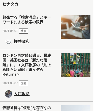
ヒナタカ
頻発する「検索汚染」とキー
ワードによる検索の限界
社会
2021.05.07
柳井政和
ロンドン再封鎖16週目。最終
回・英国社会は「新たな段
階」に。＜入江敦彦の『足止
め喰らい日記』嫌々乍ら
Returns＞
国際
2021.05.07
入江敦彦
仮想通貨は“仮想”な存在なの