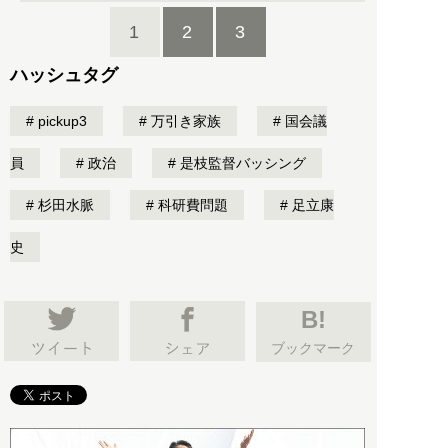
1
2
3
ハッシュタグ
pickup3
万引き家族
国会議
員
政治
是枝監督バッシング
杉田水脈
科研費問題
足立康
史
B!
ブックマーク