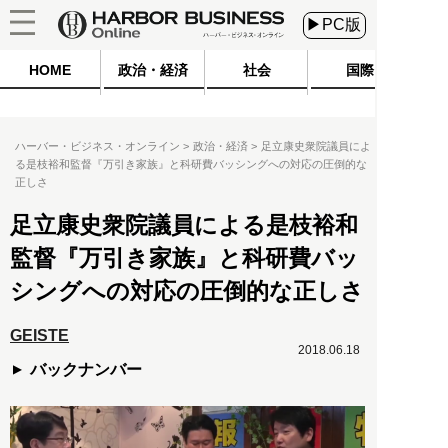
▶PC版
HOME
政治・経済
社会
国際
ハーバー・ビジネス・オンライン
政治・経済
足立康史衆院議員によ
る是枝裕和監督『万引き家族』と科研費バッシングへの対応の圧倒的な
正しさ
足立康史衆院議員による是枝裕和
監督『万引き家族』と科研費バッ
シングへの対応の圧倒的な正しさ
GEISTE
2018.06.18
バックナンバー