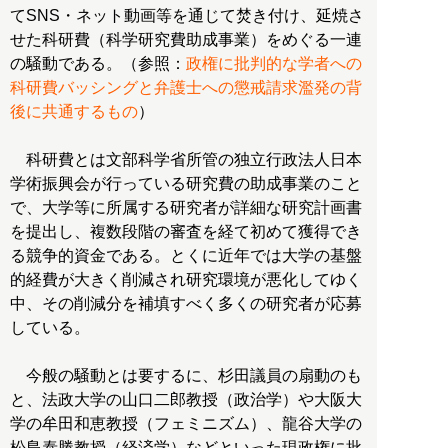
てSNS・ネット動画等を通じて焚き付け、延焼さ
せた科研費（科学研究費助成事業）をめぐる一連
の騒動である。（参照：
政権に批判的な学者への
科研費バッシングと弁護士への懲戒請求濫発の背
後に共通するもの
）
科研費とは文部科学省所管の独立行政法人日本
学術振興会が行っている研究費の助成事業のこと
で、大学等に所属する研究者が詳細な研究計画書
を提出し、複数段階の審査を経て初めて獲得でき
る競争的資金である。とくに近年では大学の基盤
的経費が大きく削減され研究環境が悪化してゆく
中、その削減分を補填すべく多くの研究者が応募
している。
今般の騒動とは要するに、杉田議員の扇動のも
と、法政大学の山口二郎教授（政治学）や大阪大
学の牟田和恵教授（フェミニズム）、龍谷大学の
松島泰勝教授（経済学）などといった現政権に批