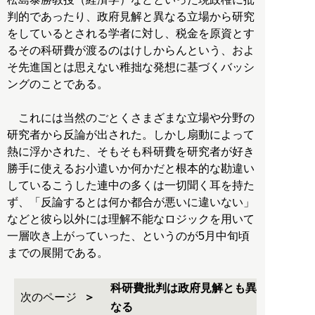
判的であったり、政府見解と異なる立場から研究
をしているとされる学者に対し、税金を原資とす
るその科研費が渡るのはけしからんという、およ
そ先進国とは思えない稚拙な発想に基づくバッシ
ングのことである。
これには当然のごとくさまざまな立場や分野の
研究者から反論が出された。しかし扇動によって
熱に浮かされた、そもそも科研費を研究者が好き
勝手に使えるお小遣いか何かだと根本的な勘違い
しているこうした連中の多くは一切聞く耳を持た
ず、「反論するとは何か都合が悪いに違いない」
などと彼ら以外には理解不能なロジックを用いて
一層吹き上がっていった、というのが5月中旬頃
までの展開である。
科研費批判は政府見解とも異
次のページ
なる