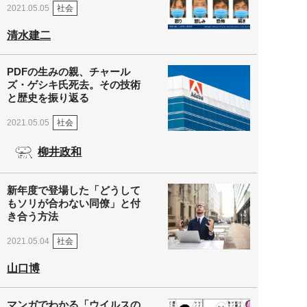
社会
2021.05.05
清水建二
PDFの生みの親、チャール
ズ・ゲシキ氏死去。その技術
と歴史を振り返る
社会
2021.05.05
柳井政和
新年度で登場した「どうして
もソリが合わない同僚」と付
き合う方法
社会
2021.05.04
山口博
マンガでわかる「ウイルスの