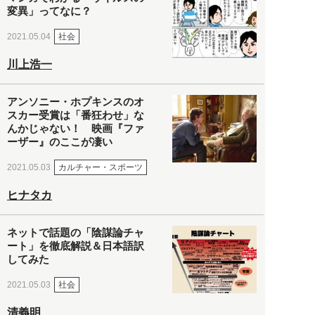
変異」ってなに？
社会
2021.05.04
川上浩一
アンソニー・ホプキンスのオ
スカー受賞は「番狂わせ」な
んかじゃない！ 映画『ファ
ーザー』のここが凄い
カルチャー・スポーツ
2021.05.03
ヒナタカ
ネットで話題の「陰謀論チャ
ート」を徹底解説＆日本語訳
してみた
社会
2021.05.03
清義明