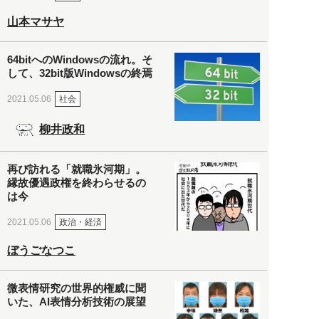
山本マサヤ
64bitへのWindowsの流れ。そ
して、32bit版Windowsの終焉
社会
2021.05.06
柳井政和
再び訪れる「就職氷河期」。
縁故優遇政権を終わらせるの
は今
政治・経済
2021.05.06
ぼうごなつこ
微表情研究の世界的権威に聞
いた、AI表情分析技術の展望