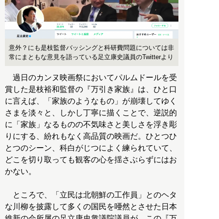
意外？にも是枝監督バッシングと科研費問題については非
常にまともな意見を語っている足立康史議員のTwitterより
過日のカンヌ映画祭においてパルムドールを受
賞した是枝裕和監督の『万引き家族』は、ひと口
に言えば、「家族のようなもの」が崩壊してゆく
さまを淡々と、しかし丁寧に描くことで、逆説的
に「家族」なるものの不気味さと美しさを浮き彫
りにする、紛れもなく高品質の映画だ。ひとつひ
とつのシーン、科白がじつによく練られていて、
どこを切り取っても観客の心を揺さぶらずにはお
かない。
ところで、「立民は北朝鮮の工作員」とのヘタ
な川柳を披露して多くの国民を唖然とさせた日本
維新の会所属の足立康史衆議院議員が、この『万