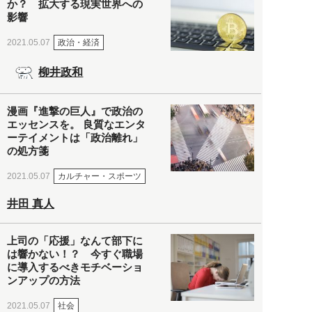
か？ 拡大する現実世界への
影響
政治・経済
2021.05.07
柳井政和
漫画『進撃の巨人』で政治の
エッセンスを。 良質なエンタ
ーテイメントは「政治離れ」
の処方箋
カルチャー・スポーツ
2021.05.07
井田 真人
上司の「応援」なんて部下に
は響かない！？ 今すぐ職場
に導入するべきモチベーショ
ンアップの方法
社会
2021.05.07