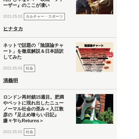
ーザー』のここが凄い
カルチャー・スポーツ
2021.05.03
ヒナタカ
ネットで話題の「陰謀論チャ
ート」を徹底解説＆日本語訳
してみた
社会
2021.05.03
清義明
ロンドン再封鎖15週目。肥満
やペットに現れ出したニュー
ノーマル社会の歪み＜入江敦
彦の『足止め喰らい日記』
嫌々乍らReturns＞
社会
2021.05.02