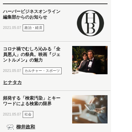
ハーバービジネスオンライン
編集部からのお知らせ
政治・経済
2021.05.07
コロナ禍でむしろ沁みる「全
員悪人」の祭典。映画『ジェ
ントルメン』の魅力
カルチャー・スポーツ
2021.05.07
ヒナタカ
頻発する「検索汚染」とキー
ワードによる検索の限界
社会
2021.05.07
柳井政和