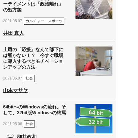
ーテイメントは「政治離れ」
の処方箋
カルチャー・スポーツ
2021.05.07
井田 真人
上司の「応援」なんて部下に
は響かない！？ 今すぐ職場
に導入するべきモチベーショ
ンアップの方法
社会
2021.05.07
山本マサヤ
64bitへのWindowsの流れ。そ
して、32bit版Windowsの終焉
社会
2021.05.06
柳井政和