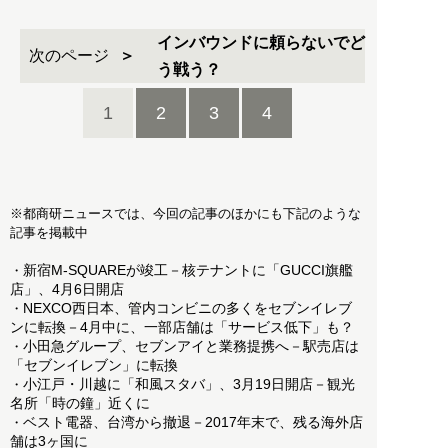
インバウンドに頼らないでど
次のページ
う戦う？
1
2
3
4
※都商研ニュースでは、今回の記事のほかにも下記のような
記事を掲載中
新宿M-SQUAREが竣工－核テナントに「GUCCI旗艦
・
店」、4月6日開店
NEXCO西日本、管内コンビニの多くをセブンイレブ
・
ンに転換－4月中に、一部店舗は「サービス低下」も？
小田急グループ、セブンアイと業務提携へ－駅売店は
・
「セブンイレブン」に転換
小江戸・川越に「和風スタバ」、3月19日開店－観光
・
名所「時の鐘」近くに
ベスト電器、台湾から撤退－2017年末で、残る海外店
・
舗は3ヶ国に