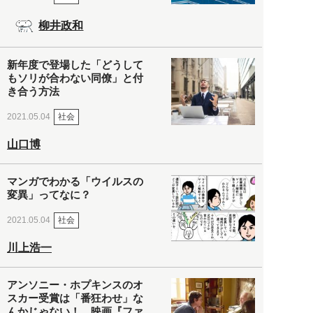
柳井政和
新年度で登場した「どうして
もソリが合わない同僚」と付
き合う方法
社会
2021.05.04
山口博
マンガでわかる「ウイルスの
変異」ってなに？
社会
2021.05.04
川上浩一
アンソニー・ホプキンスのオ
スカー受賞は「番狂わせ」な
んかじゃない！ 映画『ファ