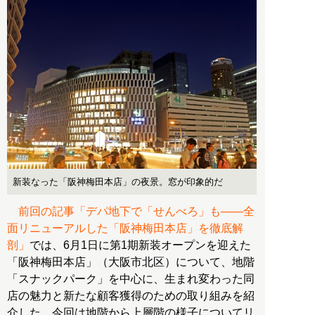
新装なった「阪神梅田本店」の夜景。窓が印象的だ
前回の記事「デパ地下で「せんべろ」も――全
面リニューアルした「阪神梅田本店」を徹底解
剖」
では、6月1日に第1期新装オープンを迎えた
「阪神梅田本店」（大阪市北区）について、地階
「スナックパーク」を中心に、生まれ変わった同
店の魅力と新たな顧客獲得のための取り組みを紹
介した。今回は地階から上層階の様子についてリ