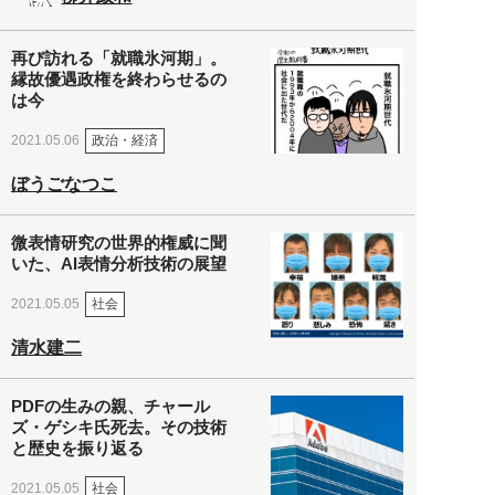
再び訪れる「就職氷河期」。
縁故優遇政権を終わらせるの
は今
政治・経済
2021.05.06
ぼうごなつこ
微表情研究の世界的権威に聞
いた、AI表情分析技術の展望
社会
2021.05.05
清水建二
PDFの生みの親、チャール
ズ・ゲシキ氏死去。その技術
と歴史を振り返る
社会
2021.05.05