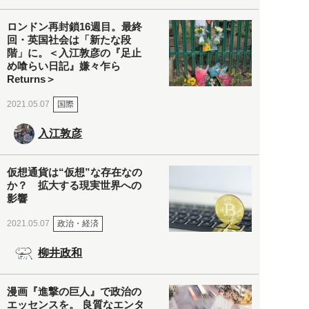
ロンドン再封鎖16週目。最終
回・英国社会は「新たな段
階」に。＜入江敦彦の『足止
め喰らい日記』嫌々乍ら
Returns＞
国際
2021.05.07
入江敦彦
仮想通貨は“仮想”な存在なの
か？ 拡大する現実世界への
影響
政治・経済
2021.05.07
柳井政和
漫画『進撃の巨人』で政治の
エッセンスを。 良質なエンタ