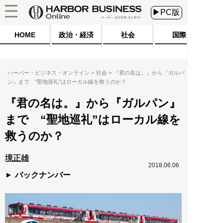
▶PC版
HOME
政治・経済
社会
国際
ハーバー・ビジネス・オンライン
社会
『君の名は。』から『ガルパ
ン』まで “聖地巡礼”はローカル線を救うのか？
『君の名は。』から『ガルパン』
まで “聖地巡礼”はローカル線を
救うのか？
境正雄
2018.06.06
バックナンバー