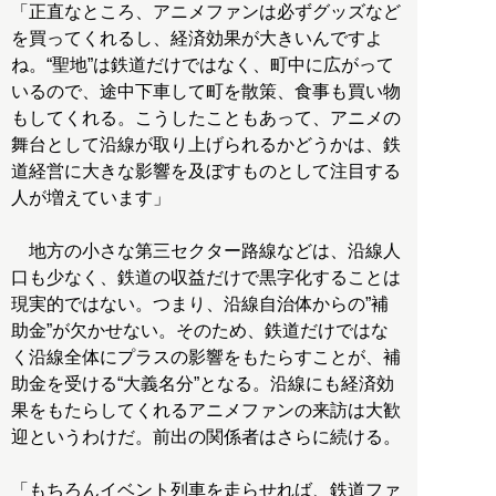
「正直なところ、アニメファンは必ずグッズなど
を買ってくれるし、経済効果が大きいんですよ
ね。“聖地”は鉄道だけではなく、町中に広がって
いるので、途中下車して町を散策、食事も買い物
もしてくれる。こうしたこともあって、アニメの
舞台として沿線が取り上げられるかどうかは、鉄
道経営に大きな影響を及ぼすものとして注目する
人が増えています」
地方の小さな第三セクター路線などは、沿線人
口も少なく、鉄道の収益だけで黒字化することは
現実的ではない。つまり、沿線自治体からの”補
助金”が欠かせない。そのため、鉄道だけではな
く沿線全体にプラスの影響をもたらすことが、補
助金を受ける“大義名分”となる。沿線にも経済効
果をもたらしてくれるアニメファンの来訪は大歓
迎というわけだ。前出の関係者はさらに続ける。
「もちろんイベント列車を走らせれば、鉄道ファ