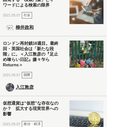
ワードによる検索の限界
社会
2021.05.07
柳井政和
ロンドン再封鎖16週目。最終
回・英国社会は「新たな段
階」に。＜入江敦彦の『足止
め喰らい日記』嫌々乍ら
Returns＞
国際
2021.05.07
入江敦彦
仮想通貨は“仮想”な存在なの
か？ 拡大する現実世界への
影響
政治・経済
2021.05.07