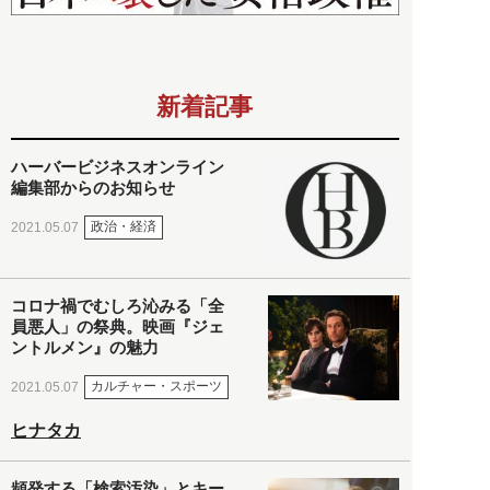
新着記事
ハーバービジネスオンライン
編集部からのお知らせ
政治・経済
2021.05.07
コロナ禍でむしろ沁みる「全
員悪人」の祭典。映画『ジェ
ントルメン』の魅力
カルチャー・スポーツ
2021.05.07
ヒナタカ
頻発する「検索汚染」とキー