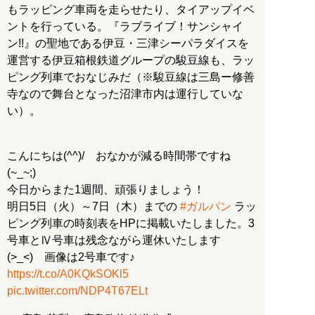
もラッピング車両を走らせたり、タイアップイベ
ントを行っている。『ラブライブ！サンシャイ
ン!!』の聖地である伊豆・三津シーパラダイスを
運営する伊豆箱根鉄道グループの駿豆線も、ラッ
ピング列車でおなじみだ（※駿豆線は三島ー修善
寺なので舞台となった沼津市内は運行していな
い）。
こんにちは(^^)/ おなかが減る時間帯ですね
(~_~;)
今日からまた1週間、頑張りましょう！
明日5日（火）～7日（木）までの
#ガルパン
ラッ
ピング列車の時刻表をHPに掲載いたしました。3
号車とⅣ号車は残念ながら運休いたします
(>_<) 画像は2号車です♪
https://t.co/A0KQkSOKl5
pic.twitter.com/NDP4T67ELt