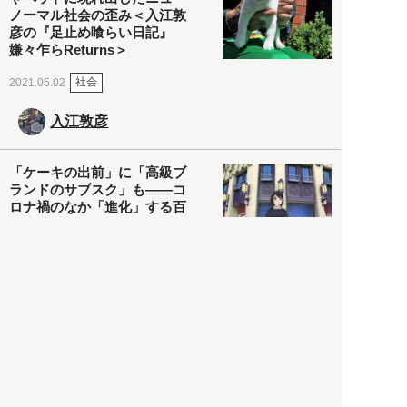
ノーマル社会の歪み＜入江敦
彦の『足止め喰らい日記』
嫌々乍らReturns＞
社会
2021.05.02
入江敦彦
「ケーキの出前」に「高級ブ
ランドのサブスク」も――コ
ロナ禍のなか「進化」する百
貨店
政治・経済
2021.05.02
都市商業研究所
「高度外国人材」という言葉
に潜む欺瞞と、日本が搾取し
依存する圧倒的多数の外国人
労働者の実像とは？