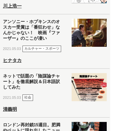
川上浩一
アンソニー・ホプキンスのオ
スカー受賞は「番狂わせ」な
んかじゃない！ 映画『ファ
ーザー』のここが凄い
カルチャー・スポーツ
2021.05.03
ヒナタカ
ネットで話題の「陰謀論チャ
ート」を徹底解説＆日本語訳
してみた
社会
2021.05.03
清義明
ロンドン再封鎖15週目。肥満
やペットに現れ出したニュー