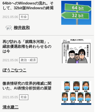
64bitへのWindowsの流れ。そ
して、32bit版Windowsの終焉
社会
2021.05.06
柳井政和
再び訪れる「就職氷河期」。
縁故優遇政権を終わらせるの
は今
政治・経済
2021.05.06
ぼうごなつこ
微表情研究の世界的権威に聞
いた、AI表情分析技術の展望
社会
2021.05.05
清水建二