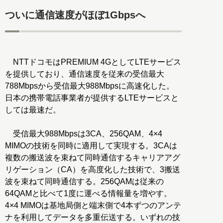
ついに通信速度がほぼ1Gbpsへ
NTTドコモはPREMIUM 4GとしてLTEサービス
を提供しており、通信速度を従来の受信最大
788Mbpsから受信最大988Mbpsに高速化した。
日本の携帯電話事業者が提供するLTEサービスと
しては最速だ。
受信最大988Mbpsは3CA、256QAM、4×4
MIMOの技術を同時に適用して実現する。3CAは
複数の搬送波を束ねて同時通信するキャリアアグ
リゲーション（CA）を高度化した技術で、3搬送
波を束ねて同時通信する。256QAMは従来の
64QAMと比べて1度に運べる情報量を増やす。
4×4 MIMOは基地局側と端末側で4本ずつのアンテ
ナを利用してデータを多重伝送する。いずれの技