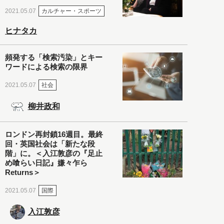
カルチャー・スポーツ
2021.05.07
ヒナタカ
頻発する「検索汚染」とキー
ワードによる検索の限界
社会
2021.05.07
柳井政和
ロンドン再封鎖16週目。最終
回・英国社会は「新たな段
階」に。＜入江敦彦の『足止
め喰らい日記』嫌々乍ら
Returns＞
国際
2021.05.07
入江敦彦