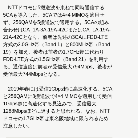
NTTドコモは5搬送波を束ねて同時通信する
5CAも導入した。5CAでは4×4 MIMOを適用せ
ず、256QAMを5搬送波で適用する。5CAの組み
合わせはCA_1A-3A-19A-42CまたはCA_1A-19A-
21A-42Cとなり、前者は先述の3CAにFDD-LTE
方式の2.0GHz帯（Band 1）と800MHz帯（Band
19）を加え、後者は前者の1.7GHz帯に代わり
FDD-LTE方式の1.5GHz帯（Band 21）を利用す
る。通信速度は前者が受信最大794Mbps、後者が
受信最大744Mbpsとなる。
2019年春には受信1Gbps超に高速化する。5CA
と256QAMに3搬送波で4×4 MIMOを適用して受信
1Gbps超に高速化する見込みで、受信最大
1288Mbpsほどに達すると思われる。なお、NTT
ドコモの1.7GHz帯は東名阪地域に限られるため
注意したい。