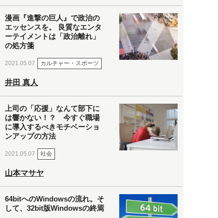
漫画『進撃の巨人』で政治の
エッセンスを。 良質なエンタ
ーテイメントは「政治離れ」
の処方箋
カルチャー・スポーツ
2021.05.07
井田 真人
上司の「応援」なんて部下に
は響かない！？ 今すぐ職場
に導入するべきモチベーショ
ンアップの方法
社会
2021.05.07
山本マサヤ
64bitへのWindowsの流れ。そ
して、32bit版Windowsの終焉