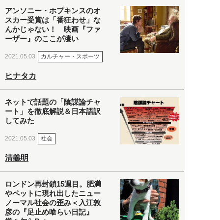
アンソニー・ホプキンスのオ
スカー受賞は「番狂わせ」な
んかじゃない！ 映画『ファ
ーザー』のここが凄い
カルチャー・スポーツ
2021.05.03
ヒナタカ
ネットで話題の「陰謀論チャ
ート」を徹底解説＆日本語訳
してみた
社会
2021.05.03
清義明
ロンドン再封鎖15週目。肥満
やペットに現れ出したニュー
ノーマル社会の歪み＜入江敦
彦の『足止め喰らい日記』