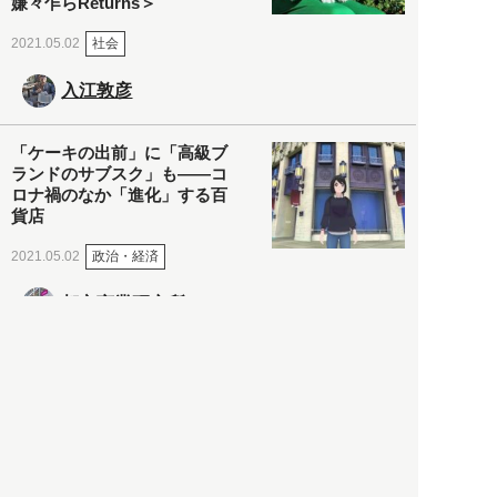
嫌々乍らReturns＞
社会
2021.05.02
入江敦彦
「ケーキの出前」に「高級ブ
ランドのサブスク」も――コ
ロナ禍のなか「進化」する百
貨店
政治・経済
2021.05.02
都市商業研究所
「高度外国人材」という言葉
に潜む欺瞞と、日本が搾取し
依存する圧倒的多数の外国人
労働者の実像とは？
社会
2021.05.01