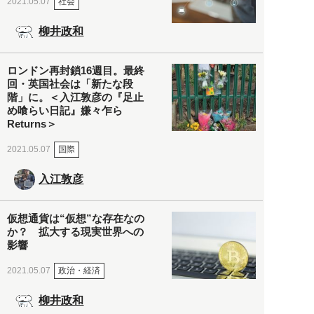
社会
2021.05.07
柳井政和
ロンドン再封鎖16週目。最終
回・英国社会は「新たな段
階」に。＜入江敦彦の『足止
め喰らい日記』嫌々乍ら
Returns＞
国際
2021.05.07
入江敦彦
仮想通貨は“仮想”な存在なの
か？ 拡大する現実世界への
影響
政治・経済
2021.05.07
柳井政和