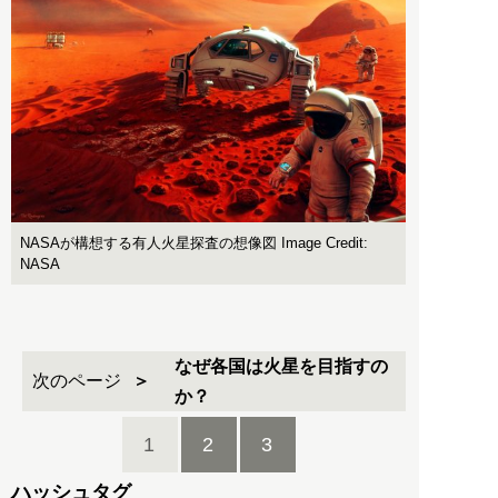
NASAが構想する有人火星探査の想像図 Image Credit:
NASA
なぜ各国は火星を目指すの
次のページ
か？
1
2
3
ハッシュタグ