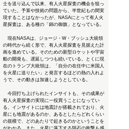
士を送り込んで以来、有人火星探査の機会を狙っ
ていた。予算や技術の問題から、半世紀もの間実
現することはなかったが、NASAにとって有人火
星探査は、ある種の「錦の御旗」となっている。
現在NASAは、ジョージ・W・ブッシュ大統領
の時代から続く形で、有人火星探査を見据えた計
画を進めている。そのための新型ロケットや宇宙
船の開発も、遅延しつつも続いている。とくに現
在のトランプ大統領は、「自分の在任中に米国人
を火星に送りたい」と発言するほどの熱の入れよ
うで、その動きは加速しようとしている。
今回打ち上げられたインサイトも、その成果が
有人火星探査の実現に一役買うことになってい
る。インサイトには地震計が搭載されており、火
星にも地震があるのか、あるとしたらどれくらい
の規模で、どのあたりで起きるのかということを
がわかる。また、火星に落下する隕石の衝撃も感