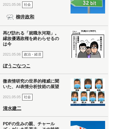
社会
2021.05.06
柳井政和
再び訪れる「就職氷河期」。
縁故優遇政権を終わらせるの
は今
政治・経済
2021.05.06
ぼうごなつこ
微表情研究の世界的権威に聞
いた、AI表情分析技術の展望
社会
2021.05.05
清水建二
PDFの生みの親、チャール