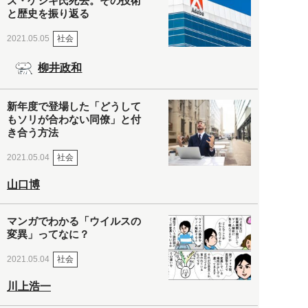
ズ・ゲシキ氏死去。その技術
と歴史を振り返る
社会
2021.05.05
柳井政和
新年度で登場した「どうして
もソリが合わない同僚」と付
き合う方法
社会
2021.05.04
山口博
マンガでわかる「ウイルスの
変異」ってなに？
社会
2021.05.04
川上浩一