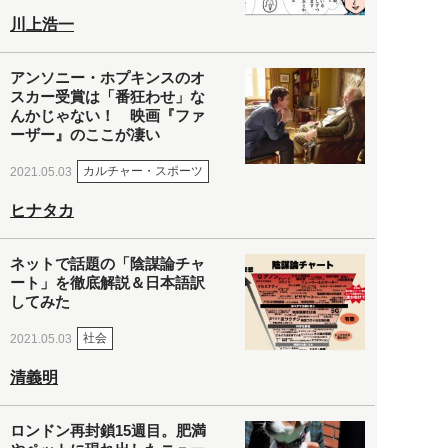
川上浩一
アンソニー・ホプキンスのオ
スカー受賞は「番狂わせ」な
んかじゃない！ 映画『ファ
ーザー』のここが凄い
カルチャー・スポーツ
2021.05.03
ヒナタカ
ネットで話題の「陰謀論チャ
ート」を徹底解説＆日本語訳
してみた
社会
2021.05.03
清義明
ロンドン再封鎖15週目。肥満