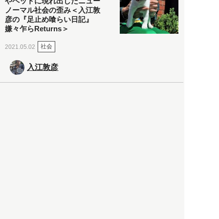
やペットに現れ出したニュー
ノーマル社会の歪み＜入江敦
彦の『足止め喰らい日記』
嫌々乍らReturns＞
社会
2021.05.02
入江敦彦
「ケーキの出前」に「高級ブ
ランドのサブスク」も――コ
ロナ禍のなか「進化」する百
貨店
政治・経済
2021.05.02
都市商業研究所
「高度外国人材」という言葉
に潜む欺瞞と、日本が搾取し
依存する圧倒的多数の外国人
労働者の実像とは？