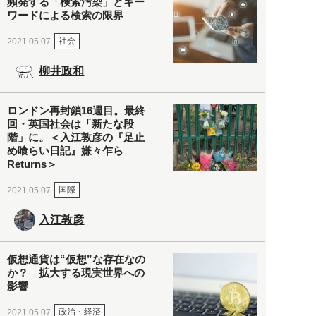
頻発する「検索汚染」とキー
ワードによる検索の限界
社会
2021.05.07
柳井政和
ロンドン再封鎖16週目。最終
回・英国社会は「新たな段
階」に。＜入江敦彦の『足止
め喰らい日記』嫌々乍ら
Returns＞
国際
2021.05.07
入江敦彦
仮想通貨は“仮想”な存在なの
か？ 拡大する現実世界への
影響
政治・経済
2021.05.07