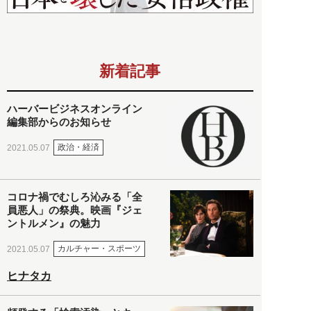
新着記事
ハーバービジネスオンライン
編集部からのお知らせ
政治・経済
2021.05.07
コロナ禍でむしろ沁みる「全
員悪人」の祭典。映画『ジェ
ントルメン』の魅力
カルチャー・スポーツ
2021.05.07
ヒナタカ