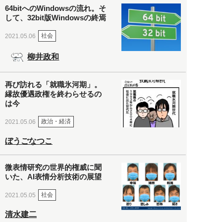
64bitへのWindowsの流れ。そ
して、32bit版Windowsの終焉
社会
2021.05.06
柳井政和
再び訪れる「就職氷河期」。
縁故優遇政権を終わらせるの
は今
政治・経済
2021.05.06
ぼうごなつこ
微表情研究の世界的権威に聞
いた、AI表情分析技術の展望
社会
2021.05.05
清水建二