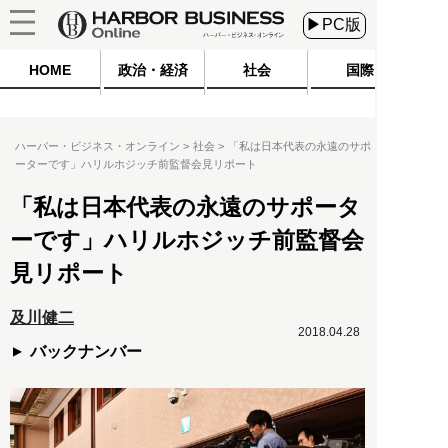
▶PC版
HOME
政治・経済
社会
国際
ハーバー・ビジネス・オンライン
社会
「私は日本代表の永遠のサポ
ーターです」ハリルホジッチ前監督会見リポート
「私は日本代表の永遠のサポータ
ーです」ハリルホジッチ前監督会
見リポート
及川健二
2018.04.28
バックナンバー