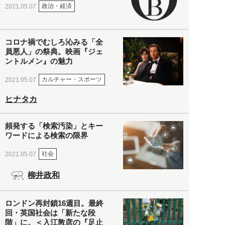
政治・経済
2021.05.07
コロナ禍でむしろ沁みる「全
員悪人」の祭典。映画『ジェ
ントルメン』の魅力
カルチャー・スポーツ
2021.05.07
ヒナタカ
頻発する「検索汚染」とキー
ワードによる検索の限界
社会
2021.05.07
柳井政和
ロンドン再封鎖16週目。最終
回・英国社会は「新たな段
階」に。＜入江敦彦の『足止