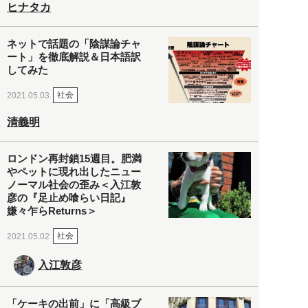
ヒナタカ
ネットで話題の「陰謀論チャ
ート」を徹底解説＆日本語訳
してみた
社会
2021.05.03
清義明
ロンドン再封鎖15週目。肥満
やペットに現れ出したニュー
ノーマル社会の歪み＜入江敦
彦の『足止め喰らい日記』
嫌々乍らReturns＞
社会
2021.05.02
入江敦彦
「ケーキの出前」に「高級ブ