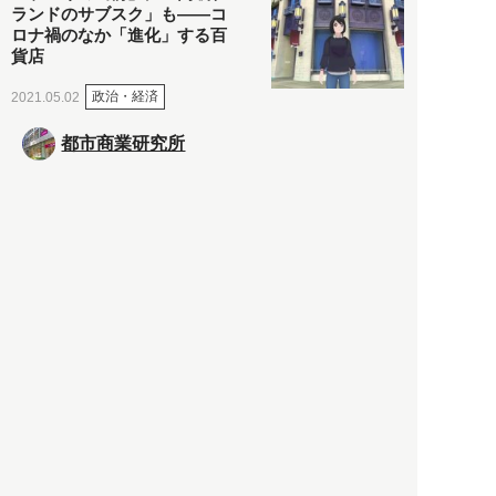
ランドのサブスク」も――コ
ロナ禍のなか「進化」する百
貨店
政治・経済
2021.05.02
都市商業研究所
「高度外国人材」という言葉
に潜む欺瞞と、日本が搾取し
依存する圧倒的多数の外国人
労働者の実像とは？
社会
2021.05.01
月刊日本
以前の記事をもっと見る