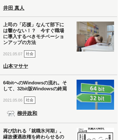
井田 真人
上司の「応援」なんて部下に
は響かない！？ 今すぐ職場
に導入するべきモチベーショ
ンアップの方法
社会
2021.05.07
山本マサヤ
64bitへのWindowsの流れ。そ
して、32bit版Windowsの終焉
社会
2021.05.06
柳井政和
再び訪れる「就職氷河期」。
縁故優遇政権を終わらせるの