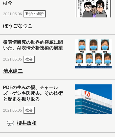
は今
政治・経済
2021.05.06
ぼうごなつこ
微表情研究の世界的権威に聞
いた、AI表情分析技術の展望
社会
2021.05.05
清水建二
PDFの生みの親、チャール
ズ・ゲシキ氏死去。その技術
と歴史を振り返る
社会
2021.05.05
柳井政和