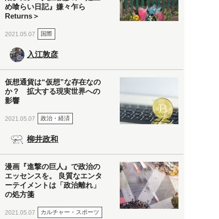
め喰らい日記』嫌々乍ら
Returns＞
国際
2021.05.07
入江敦彦
仮想通貨は“仮想”な存在なの
か？ 拡大する現実世界への
影響
政治・経済
2021.05.07
柳井政和
漫画『進撃の巨人』で政治の
エッセンスを。 良質なエンタ
ーテイメントは「政治離れ」
の処方箋
カルチャー・スポーツ
2021.05.07