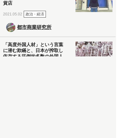
貨店
政治・経済
2021.05.02
都市商業研究所
「高度外国人材」という言葉
に潜む欺瞞と、日本が搾取し
依存する圧倒的多数の外国人
労働者の実像とは？
社会
2021.05.01
月刊日本
以前の記事をもっと見る