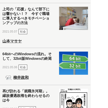
上司の「応援」なんて部下に
は響かない！？ 今すぐ職場
に導入するべきモチベーショ
ンアップの方法
社会
2021.05.07
山本マサヤ
64bitへのWindowsの流れ。そ
して、32bit版Windowsの終焉
社会
2021.05.06
柳井政和
再び訪れる「就職氷河期」。
縁故優遇政権を終わらせるの
は今