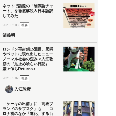
ネットで話題の「陰謀論チャ
ート」を徹底解説＆日本語訳
してみた
社会
2021.05.03
清義明
ロンドン再封鎖15週目。肥満
やペットに現れ出したニュー
ノーマル社会の歪み＜入江敦
彦の『足止め喰らい日記』
嫌々乍らReturns＞
社会
2021.05.02
入江敦彦
「ケーキの出前」に「高級ブ
ランドのサブスク」も――コ
ロナ禍のなか「進化」する百