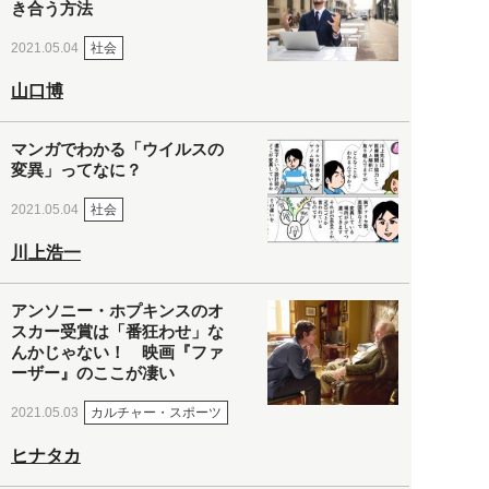
き合う方法
社会
2021.05.04
山口博
マンガでわかる「ウイルスの
変異」ってなに？
社会
2021.05.04
川上浩一
アンソニー・ホプキンスのオ
スカー受賞は「番狂わせ」な
んかじゃない！ 映画『ファ
ーザー』のここが凄い
カルチャー・スポーツ
2021.05.03
ヒナタカ