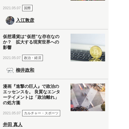
国際
2021.05.07
入江敦彦
仮想通貨は“仮想”な存在なの
か？ 拡大する現実世界への
影響
政治・経済
2021.05.07
柳井政和
漫画『進撃の巨人』で政治の
エッセンスを。 良質なエンタ
ーテイメントは「政治離れ」
の処方箋
カルチャー・スポーツ
2021.05.07
井田 真人