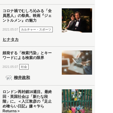
コロナ禍でむしろ沁みる「全
員悪人」の祭典。映画『ジェ
ントルメン』の魅力
カルチャー・スポーツ
2021.05.07
ヒナタカ
頻発する「検索汚染」とキー
ワードによる検索の限界
社会
2021.05.07
柳井政和
ロンドン再封鎖16週目。最終
回・英国社会は「新たな段
階」に。＜入江敦彦の『足止
め喰らい日記』嫌々乍ら
Returns＞