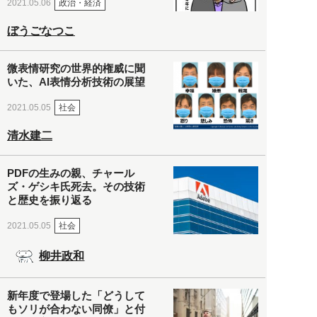
政治・経済
2021.05.06
ぼうごなつこ
微表情研究の世界的権威に聞
いた、AI表情分析技術の展望
社会
2021.05.05
清水建二
PDFの生みの親、チャール
ズ・ゲシキ氏死去。その技術
と歴史を振り返る
社会
2021.05.05
柳井政和
新年度で登場した「どうして
もソリが合わない同僚」と付