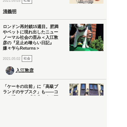
社会
2021.05.03
清義明
ロンドン再封鎖15週目。肥満
やペットに現れ出したニュー
ノーマル社会の歪み＜入江敦
彦の『足止め喰らい日記』
嫌々乍らReturns＞
社会
2021.05.02
入江敦彦
「ケーキの出前」に「高級ブ
ランドのサブスク」も――コ
ロナ禍のなか「進化」する百
貨店
政治・経済
2021.05.02
都市商業研究所