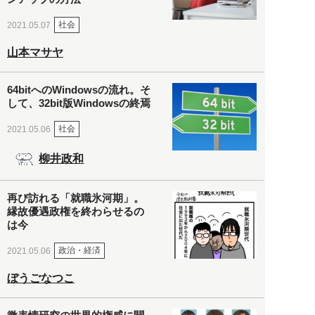
社会
2021.05.07
山本マサヤ
64bitへのWindowsの流れ。そ
して、32bit版Windowsの終焉
社会
2021.05.06
柳井政和
再び訪れる「就職氷河期」。
縁故優遇政権を終わらせるの
は今
政治・経済
2021.05.06
ぼうごなつこ