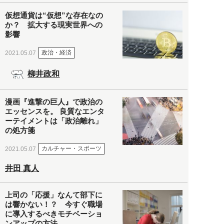
仮想通貨は“仮想”な存在なの
か？ 拡大する現実世界への
影響
政治・経済
2021.05.07
柳井政和
漫画『進撃の巨人』で政治の
エッセンスを。 良質なエンタ
ーテイメントは「政治離れ」
の処方箋
カルチャー・スポーツ
2021.05.07
井田 真人
上司の「応援」なんて部下に
は響かない！？ 今すぐ職場
に導入するべきモチベーショ
ンアップの方法