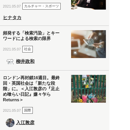
カルチャー・スポーツ
2021.05.07
ヒナタカ
頻発する「検索汚染」とキー
ワードによる検索の限界
社会
2021.05.07
柳井政和
ロンドン再封鎖16週目。最終
回・英国社会は「新たな段
階」に。＜入江敦彦の『足止
め喰らい日記』嫌々乍ら
Returns＞
国際
2021.05.07
入江敦彦