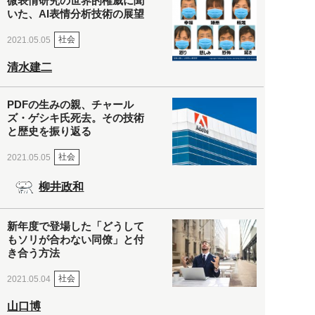
微表情研究の世界的権威に聞
いた、AI表情分析技術の展望
社会
2021.05.05
清水建二
PDFの生みの親、チャール
ズ・ゲシキ氏死去。その技術
と歴史を振り返る
社会
2021.05.05
柳井政和
新年度で登場した「どうして
もソリが合わない同僚」と付
き合う方法
社会
2021.05.04
山口博