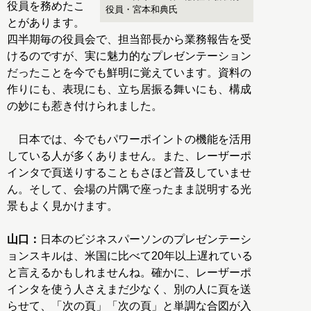
役員を務めたこ
役員・宮本和典氏
とがあります。
四半期毎の役員会で、担当部長から業務報告を受
けるのですが、実に魅力的なプレゼンテーション
だったことを今でも鮮明に覚えています。資料の
作りにも、表現にも、立ち居振る舞いにも、構成
の妙にも惹き付けられました。
日本では、今でもパワーポイントの機能を活用
している人が多くありません。また、レーザーポ
インタで頁送りすることもさほど普及していませ
ん。そして、会場の片隅で座ったまま説明する光
景もよく見かけます。
山口：
日本のビジネスパーソンのプレゼンテーシ
ョンスキルは、米国に比べて20年以上遅れている
と言えるかもしれませんね。確かに、レーザーポ
インタを使う人さえまだ少なく、別の人に頁を送
らせて、「次の頁」「次の頁」と単調な合図が入