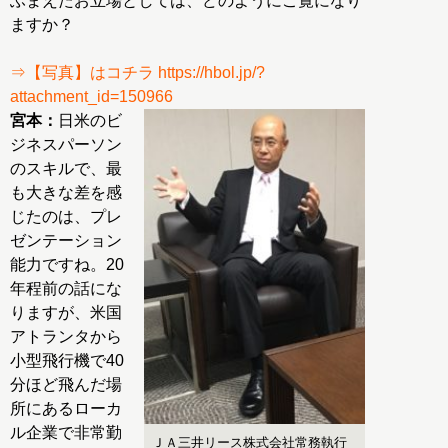
ふまえたお立場としては、どのようにご覧になり
ますか？
⇒【写真】はコチラ https://hbol.jp/?
attachment_id=150966
宮本：
日米のビ
ジネスパーソン
のスキルで、最
も大きな差を感
じたのは、プレ
ゼンテーション
能力ですね。20
年程前の話にな
りますが、米国
アトランタから
小型飛行機で40
分ほど飛んだ場
所にあるローカ
ル企業で非常勤
ＪＡ三井リース株式会社常務執行