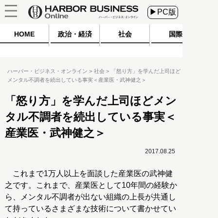
▶PC版
HOME
政治・経済
社会
国際
ハーバー・ビジネス・オンライン
社会
「怒り方」を学んだ上司ほど
メンタル不調者を続出している事実＜産業医・武神健之＞
「怒り方」を学んだ上司ほどメン
タル不調者を続出している事実＜
産業医・武神健之＞
2017.08.25
これまで1万人以上を面談した産業医の武神健
之です。これまで、産業医として10年間の経験か
ら、メンタル不調者が出ない組織の上長が共通し
て持っているさまざまな技術について書かせてい