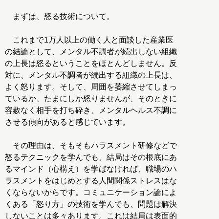
まずは、怒る技術について。
これまで1万人以上の働く人と面談した産業医
の結論として、メンタル不調者が続出しない組織
の上長は怒るということをほとんどしません。反
対に、メンタル不調者が続出する組織の上長は、
よく怒ります。そして、周囲を萎縮させてしまっ
ているか、たまにしか怒りませんが、そのときに
容赦なく相手を打ち砕き、メンタルヘルス不調に
させる傾向があると感じています。
その理由は、そもそもハラスメント研修などで
怒るテクニックを学んでも、結局はその根底にあ
るマインド（心構え）を学ばなければ、職場のハ
ラスメントをはじめとする人間関係ストレスはな
くならないからです。コミュニケーション論によ
くある「怒り方」の技術を学んでも、問題は解決
しないことは多々あります。これは結局は表面的