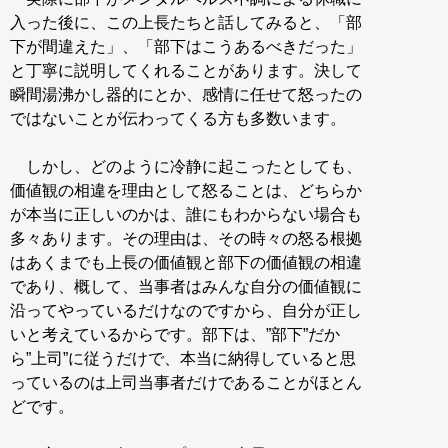
入った後に、この上長たちと話してみると、「部
下が間違えた」、「部下はこうあるべきだった」
と丁寧に説明してくれることがあります。決して
瞬間湯沸かし器的にとか、感情に任せて怒ったの
ではないことが伝わってくる方も多数います。
しかし、どのように冷静に起こったとしても、
価値観の相違を理由として怒ることは、どちらか
が本当に正しいのかは、誰にもわからない場合も
多々あります。その理由は、その時々の怒る根拠
はあくまでも上長の価値観と部下の価値観の相違
であり、概して、当事者はみんな自分の価値観に
沿ってやっているだけなのですから、自分が正し
いと考えているからです。部下は、”部下”だか
ら”上司”に従うだけで、本当に納得していると思
っているのは上司当事者だけであることがほとん
どです。