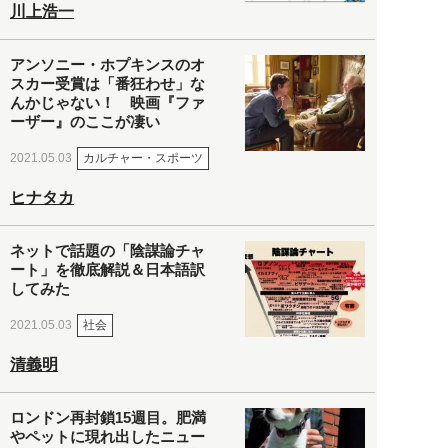
川上浩一
アンソニー・ホプキンスのオ
スカー受賞は「番狂わせ」な
んかじゃない！ 映画『ファ
ーザー』のここが凄い
カルチャー・スポーツ
2021.05.03
ヒナタカ
ネットで話題の「陰謀論チャ
ート」を徹底解説＆日本語訳
してみた
社会
2021.05.03
清義明
ロンドン再封鎖15週目。肥満
やペットに現れ出したニュー