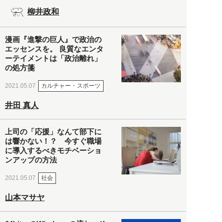
柳井政和
漫画『進撃の巨人』で政治の
エッセンスを。 良質なエンタ
ーテイメントは「政治離れ」
の処方箋
カルチャー・スポーツ
2021.05.07
井田 真人
上司の「応援」なんて部下に
は響かない！？ 今すぐ職場
に導入するべきモチベーショ
ンアップの方法
社会
2021.05.07
山本マサヤ