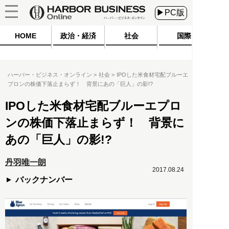
▶PC版
HOME
政治・経済
社会
国際
ハーバー・ビジネス・オンライン
社会
IPOした米食材宅配ブルーエ
プロンの株価下落止まらず！ 背景にあの「巨人」の影!?
IPOした米食材宅配ブルーエプロ
ンの株価下落止まらず！ 背景に
あの「巨人」の影!?
丹羽唯一朗
2017.08.24
バックナンバー