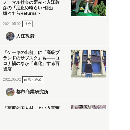
ノーマル社会の歪み＜入江敦
彦の『足止め喰らい日記』
嫌々乍らReturns＞
社会
2021.05.02
入江敦彦
「ケーキの出前」に「高級ブ
ランドのサブスク」も――コ
ロナ禍のなか「進化」する百
貨店
政治・経済
2021.05.02
都市商業研究所
「高度外国人材」という言葉
に潜む欺瞞と、日本が搾取し
依存する圧倒的多数の外国人
労働者の実像とは？