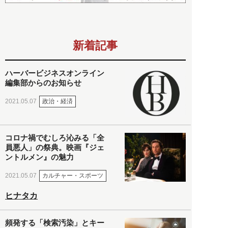
新着記事
ハーバービジネスオンライン
編集部からのお知らせ
政治・経済
2021.05.07
コロナ禍でむしろ沁みる「全
員悪人」の祭典。映画『ジェ
ントルメン』の魅力
カルチャー・スポーツ
2021.05.07
ヒナタカ
頻発する「検索汚染」とキー