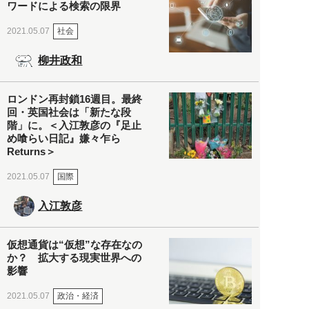
ワードによる検索の限界
社会
2021.05.07
柳井政和
ロンドン再封鎖16週目。最終
回・英国社会は「新たな段
階」に。＜入江敦彦の『足止
め喰らい日記』嫌々乍ら
Returns＞
国際
2021.05.07
入江敦彦
仮想通貨は“仮想”な存在なの
か？ 拡大する現実世界への
影響
政治・経済
2021.05.07