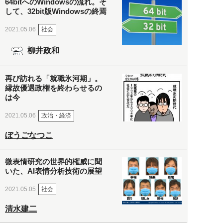
64bitへのWindowsの流れ。そ
して、32bit版Windowsの終焉
社会
2021.05.06
柳井政和
再び訪れる「就職氷河期」。
縁故優遇政権を終わらせるの
は今
政治・経済
2021.05.06
ぼうごなつこ
微表情研究の世界的権威に聞
いた、AI表情分析技術の展望
社会
2021.05.05
清水建二