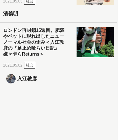
社会
2021.05.03
清義明
ロンドン再封鎖15週目。肥満
やペットに現れ出したニュー
ノーマル社会の歪み＜入江敦
彦の『足止め喰らい日記』
嫌々乍らReturns＞
社会
2021.05.02
入江敦彦
「ケーキの出前」に「高級ブ
ランドのサブスク」も――コ
ロナ禍のなか「進化」する百
貨店
政治・経済
2021.05.02
都市商業研究所