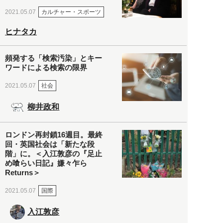
カルチャー・スポーツ
2021.05.07
ヒナタカ
頻発する「検索汚染」とキー
ワードによる検索の限界
社会
2021.05.07
柳井政和
ロンドン再封鎖16週目。最終
回・英国社会は「新たな段
階」に。＜入江敦彦の『足止
め喰らい日記』嫌々乍ら
Returns＞
国際
2021.05.07
入江敦彦