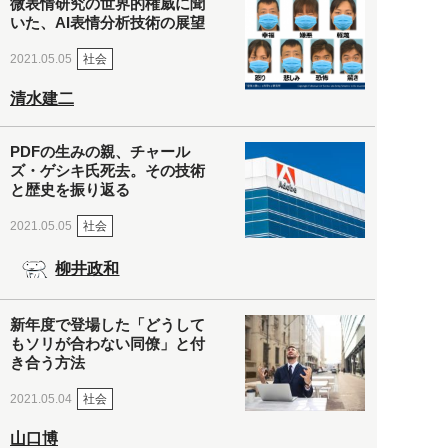
微表情研究の世界的権威に聞
いた、AI表情分析技術の展望
社会
2021.05.05
清水建二
PDFの生みの親、チャール
ズ・ゲシキ氏死去。その技術
と歴史を振り返る
社会
2021.05.05
柳井政和
新年度で登場した「どうして
もソリが合わない同僚」と付
き合う方法
社会
2021.05.04
山口博