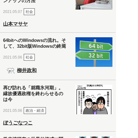
ンアップの方法
社会
2021.05.07
山本マサヤ
64bitへのWindowsの流れ。そ
して、32bit版Windowsの終焉
社会
2021.05.06
柳井政和
再び訪れる「就職氷河期」。
縁故優遇政権を終わらせるの
は今
政治・経済
2021.05.06
ぼうごなつこ