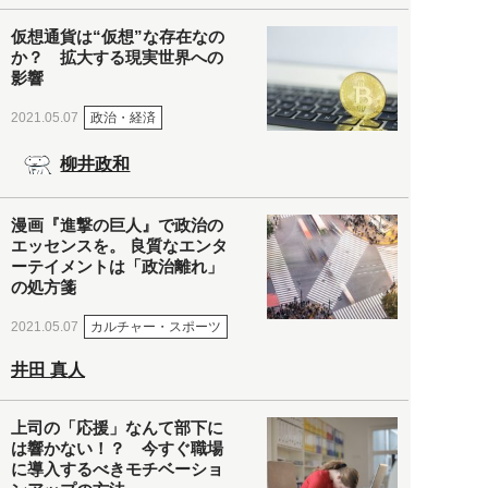
仮想通貨は“仮想”な存在なの
か？ 拡大する現実世界への
影響
政治・経済
2021.05.07
柳井政和
漫画『進撃の巨人』で政治の
エッセンスを。 良質なエンタ
ーテイメントは「政治離れ」
の処方箋
カルチャー・スポーツ
2021.05.07
井田 真人
上司の「応援」なんて部下に
は響かない！？ 今すぐ職場
に導入するべきモチベーショ