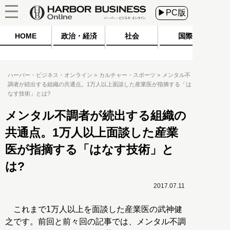
▶PC版
HOME
政治・経済
社会
国際
ハーバー・ビジネス・オンライン
カルチャー・スポーツ
メンタル不
調者が続出する組織の共通点。1万人以上面談した産業医が指摘する「は
なす技術」とは?
メンタル不調者が続出する組織の
共通点。1万人以上面談した産業
医が指摘する「はなす技術」と
は?
2017.07.11
これまで1万人以上を面談した産業医の武神健
之です。前回と前々回の記事では、メンタル不調