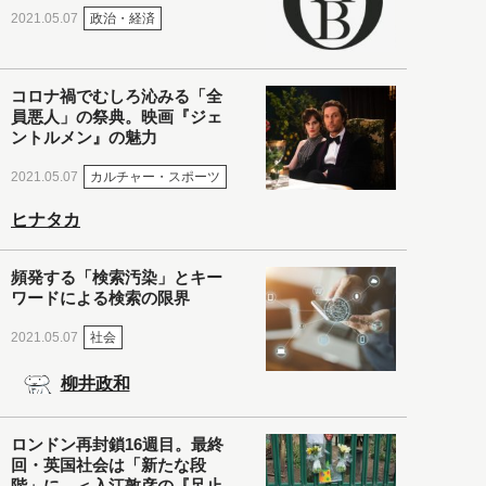
政治・経済
2021.05.07
コロナ禍でむしろ沁みる「全
員悪人」の祭典。映画『ジェ
ントルメン』の魅力
カルチャー・スポーツ
2021.05.07
ヒナタカ
頻発する「検索汚染」とキー
ワードによる検索の限界
社会
2021.05.07
柳井政和
ロンドン再封鎖16週目。最終
回・英国社会は「新たな段
階」に。＜入江敦彦の『足止