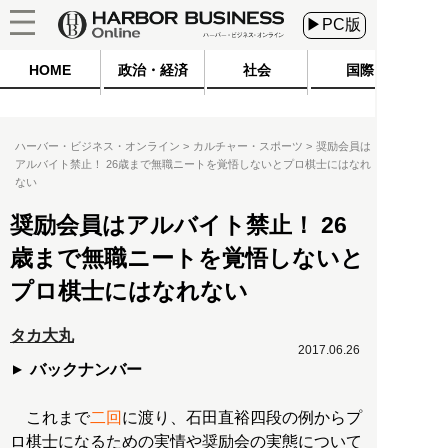
▶PC版
HOME
政治・経済
社会
国際
ハーバー・ビジネス・オンライン
カルチャー・スポーツ
奨励会員は
アルバイト禁止！ 26歳まで無職ニートを覚悟しないとプロ棋士にはなれ
ない
奨励会員はアルバイト禁止！ 26
歳まで無職ニートを覚悟しないと
プロ棋士にはなれない
タカ大丸
2017.06.26
バックナンバー
これまで
二回
に渡り、石田直裕四段の例からプ
ロ棋士になるための実情や奨励会の実態について