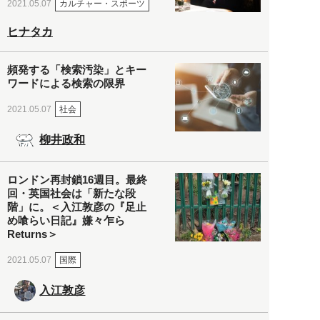
カルチャー・スポーツ
2021.05.07
ヒナタカ
頻発する「検索汚染」とキー
ワードによる検索の限界
社会
2021.05.07
柳井政和
ロンドン再封鎖16週目。最終
回・英国社会は「新たな段
階」に。＜入江敦彦の『足止
め喰らい日記』嫌々乍ら
Returns＞
国際
2021.05.07
入江敦彦