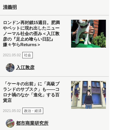
清義明
ロンドン再封鎖15週目。肥満
やペットに現れ出したニュー
ノーマル社会の歪み＜入江敦
彦の『足止め喰らい日記』
嫌々乍らReturns＞
社会
2021.05.02
入江敦彦
「ケーキの出前」に「高級ブ
ランドのサブスク」も――コ
ロナ禍のなか「進化」する百
貨店
政治・経済
2021.05.02
都市商業研究所