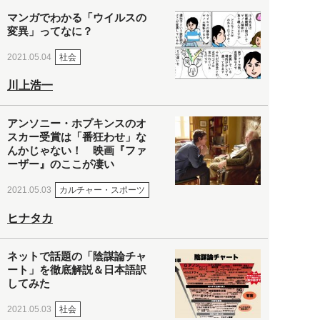
マンガでわかる「ウイルスの
変異」ってなに？
社会
2021.05.04
川上浩一
アンソニー・ホプキンスのオ
スカー受賞は「番狂わせ」な
んかじゃない！ 映画『ファ
ーザー』のここが凄い
カルチャー・スポーツ
2021.05.03
ヒナタカ
ネットで話題の「陰謀論チャ
ート」を徹底解説＆日本語訳
してみた
社会
2021.05.03