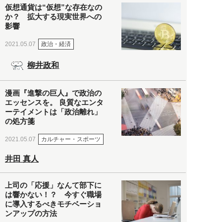
仮想通貨は“仮想”な存在なの
か？ 拡大する現実世界への
影響
政治・経済
2021.05.07
柳井政和
漫画『進撃の巨人』で政治の
エッセンスを。 良質なエンタ
ーテイメントは「政治離れ」
の処方箋
カルチャー・スポーツ
2021.05.07
井田 真人
上司の「応援」なんて部下に
は響かない！？ 今すぐ職場
に導入するべきモチベーショ
ンアップの方法