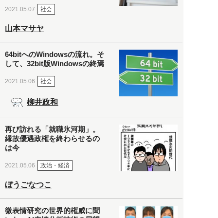
社会
2021.05.07
山本マサヤ
64bitへのWindowsの流れ。そ
して、32bit版Windowsの終焉
社会
2021.05.06
柳井政和
再び訪れる「就職氷河期」。
縁故優遇政権を終わらせるの
は今
政治・経済
2021.05.06
ぼうごなつこ
微表情研究の世界的権威に聞