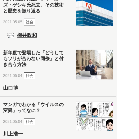
ズ・ゲシキ氏死去。その技術
と歴史を振り返る
社会
2021.05.05
柳井政和
新年度で登場した「どうして
もソリが合わない同僚」と付
き合う方法
社会
2021.05.04
山口博
マンガでわかる「ウイルスの
変異」ってなに？
社会
2021.05.04
川上浩一