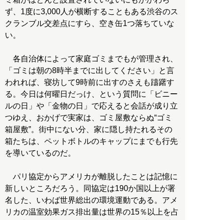
ず、1度に3,000人が横断することもある渋谷のス
クランブル交差点にすら、空き缶1つ落ちていな
い。
各自治体によって家庭ゴミまでもが管理され、
「ゴミは朝の8時半までに出してください」と言
われれば、寝坊して9時前に出すのさえも躊躇す
る。今日は何曜日だっけ、という質問に「ビニー
ルの日」や「金物の日」で応えると会話が成り立
つゆえ、おかげで実家は、ゴミ屋敷ならぬ“ゴミ
箱屋敷”。街中にない分、家に隠し持たれるその
箱たちは、ペットボトルのキャップにまでも行先
を導いているのだ。
パリ協定からアメリカが離脱したことは記憶に
新しいところだろう。同協定は190か国以上が署
名した、いわば世界総出の環境運動である。アメ
リカの温室効果ガス排出量は世界の15％以上を占