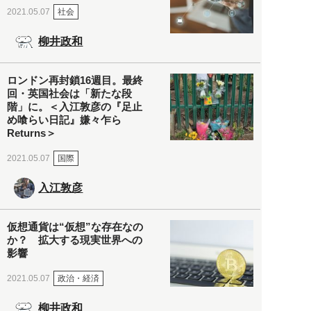
社会
2021.05.07
柳井政和
ロンドン再封鎖16週目。最終
回・英国社会は「新たな段
階」に。＜入江敦彦の『足止
め喰らい日記』嫌々乍ら
Returns＞
国際
2021.05.07
入江敦彦
仮想通貨は“仮想”な存在なの
か？ 拡大する現実世界への
影響
政治・経済
2021.05.07
柳井政和