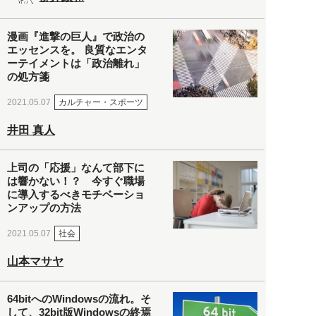
漫画『進撃の巨人』で政治の
エッセンスを。 良質なエンタ
ーテイメントは「政治離れ」
の処方箋
カルチャー・スポーツ
2021.05.07
井田 真人
上司の「応援」なんて部下に
は響かない！？ 今すぐ職場
に導入するべきモチベーショ
ンアップの方法
社会
2021.05.07
山本マサヤ
64bitへのWindowsの流れ。そ
して、32bit版Windowsの終焉