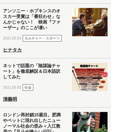
アンソニー・ホプキンスのオ
スカー受賞は「番狂わせ」な
んかじゃない！ 映画『ファ
ーザー』のここが凄い
カルチャー・スポーツ
2021.05.03
ヒナタカ
ネットで話題の「陰謀論チャ
ート」を徹底解説＆日本語訳
してみた
社会
2021.05.03
清義明
ロンドン再封鎖15週目。肥満
やペットに現れ出したニュー
ノーマル社会の歪み＜入江敦
彦の『足止め喰らい日記』