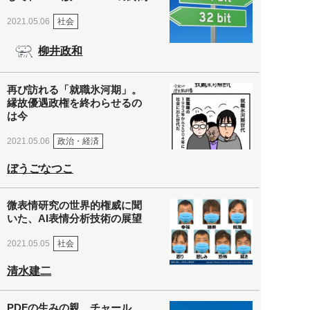
社会
2021.05.06
柳井政和
再び訪れる「就職氷河期」。
縁故優遇政権を終わらせるの
は今
政治・経済
2021.05.06
ぼうごなつこ
微表情研究の世界的権威に聞
いた、AI表情分析技術の展望
社会
2021.05.05
清水建二
PDFの生みの親、チャール