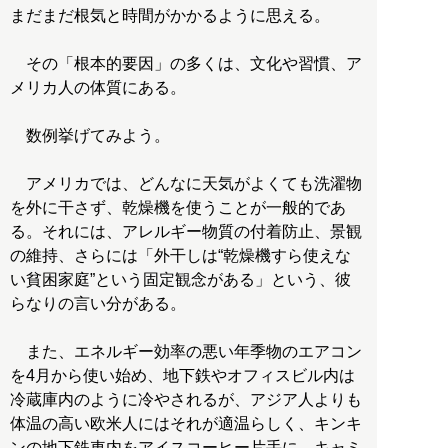
まだまだ根気と時間がかかるように思える。
その「根本的要因」の多くは、文化や習慣、ア
メリカ人の体質にある。
数例挙げてみよう。
アメリカでは、どんなに天気がよくても洗濯物
を外に干さず、乾燥機を使うことが一般的であ
る。それには、アレルギー物質の付着防止、景観
の維持、さらには「外干しは“乾燥機すら使えな
い貧困家庭”という固定観念がある」という、彼
らなりの言い分がある。
また、エネルギー効率の悪い年季物のエアコン
を4月から使い始め、地下鉄やオフィスビル内は
冷蔵庫内のように冷やされるが、アジア人よりも
体温の高い欧米人にはそれが適温らしく、キンキ
ンの地下鉄車内をアイスコーヒー片手に、キャミ