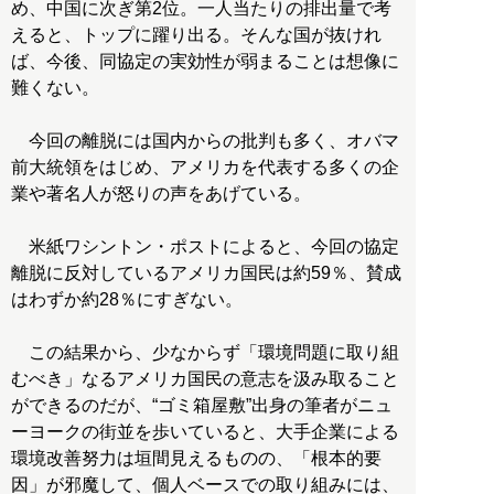
め、中国に次ぎ第2位。一人当たりの排出量で考
えると、トップに躍り出る。そんな国が抜けれ
ば、今後、同協定の実効性が弱まることは想像に
難くない。
今回の離脱には国内からの批判も多く、オバマ
前大統領をはじめ、アメリカを代表する多くの企
業や著名人が怒りの声をあげている。
米紙ワシントン・ポストによると、今回の協定
離脱に反対しているアメリカ国民は約59％、賛成
はわずか約28％にすぎない。
この結果から、少なからず「環境問題に取り組
むべき」なるアメリカ国民の意志を汲み取ること
ができるのだが、“ゴミ箱屋敷”出身の筆者がニュ
ーヨークの街並を歩いていると、大手企業による
環境改善努力は垣間見えるものの、「根本的要
因」が邪魔して、個人ベースでの取り組みには、