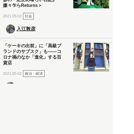
嫌々乍らReturns＞
社会
2021.05.02
入江敦彦
「ケーキの出前」に「高級ブ
ランドのサブスク」も――コ
ロナ禍のなか「進化」する百
貨店
政治・経済
2021.05.02
都市商業研究所
「高度外国人材」という言葉
に潜む欺瞞と、日本が搾取し
依存する圧倒的多数の外国人
労働者の実像とは？
社会
2021.05.01