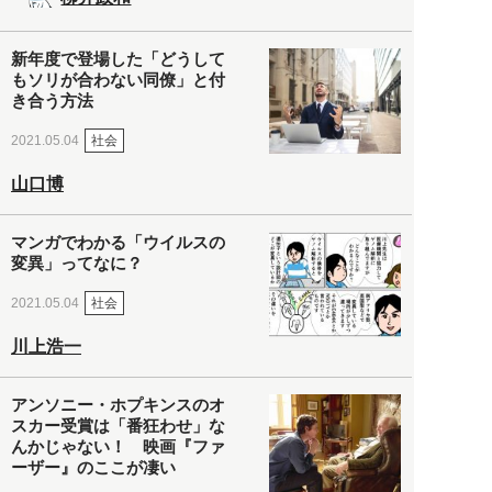
新年度で登場した「どうして
もソリが合わない同僚」と付
き合う方法
社会
2021.05.04
山口博
マンガでわかる「ウイルスの
変異」ってなに？
社会
2021.05.04
川上浩一
アンソニー・ホプキンスのオ
スカー受賞は「番狂わせ」な
んかじゃない！ 映画『ファ
ーザー』のここが凄い