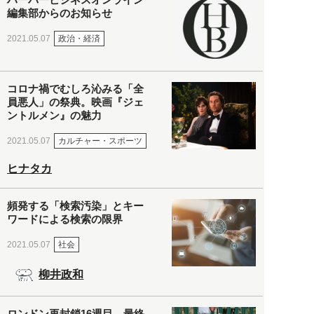
編集部からのお知らせ
政治・経済
2021.05.07
コロナ禍でむしろ沁みる「全
員悪人」の祭典。映画『ジェ
ントルメン』の魅力
カルチャー・スポーツ
2021.05.07
ヒナタカ
頻発する「検索汚染」とキー
ワードによる検索の限界
社会
2021.05.07
柳井政和
ロンドン再封鎖16週目。最終