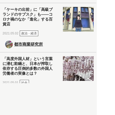
「ケーキの出前」に「高級ブ
ランドのサブスク」も――コ
ロナ禍のなか「進化」する百
貨店
政治・経済
2021.05.02
都市商業研究所
「高度外国人材」という言葉
に潜む欺瞞と、日本が搾取し
依存する圧倒的多数の外国人
労働者の実像とは？
社会
2021.05.01
月刊日本
以前の記事をもっと見る