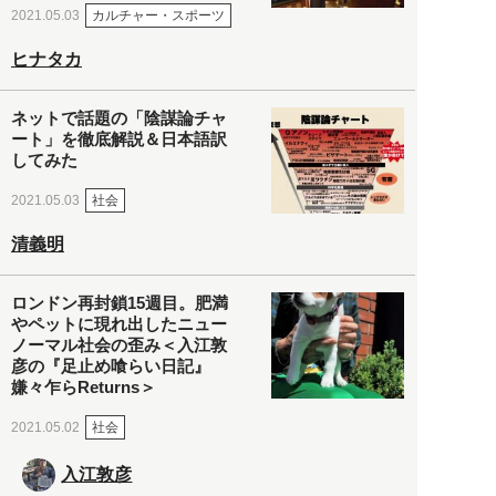
カルチャー・スポーツ
2021.05.03
ヒナタカ
ネットで話題の「陰謀論チャ
ート」を徹底解説＆日本語訳
してみた
社会
2021.05.03
清義明
ロンドン再封鎖15週目。肥満
やペットに現れ出したニュー
ノーマル社会の歪み＜入江敦
彦の『足止め喰らい日記』
嫌々乍らReturns＞
社会
2021.05.02
入江敦彦