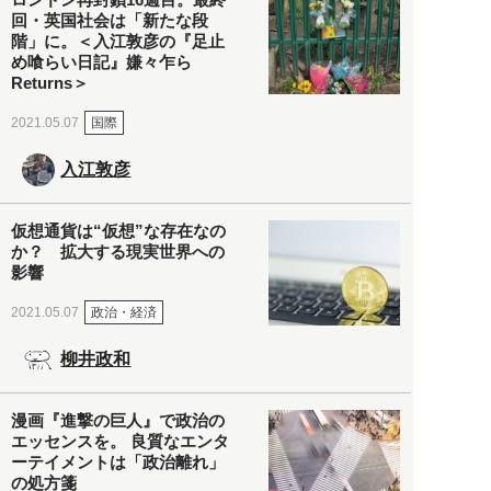
回・英国社会は「新たな段
階」に。＜入江敦彦の『足止
め喰らい日記』嫌々乍ら
Returns＞
国際
2021.05.07
入江敦彦
仮想通貨は“仮想”な存在なの
か？ 拡大する現実世界への
影響
政治・経済
2021.05.07
柳井政和
漫画『進撃の巨人』で政治の
エッセンスを。 良質なエンタ
ーテイメントは「政治離れ」
の処方箋