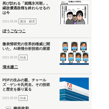
再び訪れる「就職氷河期」。
縁故優遇政権を終わらせるの
は今
政治・経済
2021.05.06
ぼうごなつこ
微表情研究の世界的権威に聞
いた、AI表情分析技術の展望
社会
2021.05.05
清水建二
PDFの生みの親、チャール
ズ・ゲシキ氏死去。その技術
と歴史を振り返る
社会
2021.05.05
柳井政和