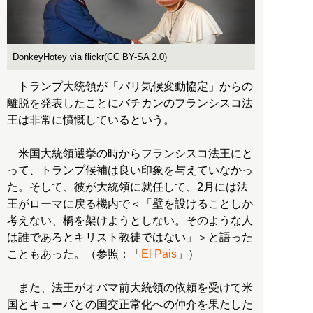
DonkeyHotey via flickr(CC BY-SA 2.0)
トランプ大統領が「パリ気候変動協定」からの
離脱を発表したことにバチカンのフランシスコ法
王は非常に憤慨しているという。
米国大統領選挙の時からフランシスコ法王にと
って、トランプ候補は良い印象を与えていなかっ
た。そして、彼が大統領に就任して、2月には法
王がローマに戻る機内で＜「壁を設けることしか
考えない、橋を架けようとしない。そのような人
は誰であろとキリスト教徒ではない」＞と語った
こともあった。（参照：「
El Pais
」）
また、法王がオバマ前大統領の依頼を受けて米
国とキューバとの国交正常化への仲介を果たした