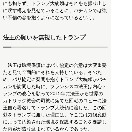
にも拘らず、トランプ大統領はそれをも振り出し
に戻す構えを見せていることに、バチカンでは強
い不信の念を抱くようになっているという。
法王の願いを無視したトランプ
法王は環境保護にはパリ協定の合意は大変重要
だと見て全面的にそれを支持している。そのた
め、パリ協定に疑問を抱くトランプ大統領がバチ
カンを訪問した時に、フランシスコ法王は内心ト
ランプの改心を願って2015年に法王から世界の
カトリック教会の司教に宛てた回勅のコピーに法
王自ら署名してトランプ大統領に渡した。この回
勅をトランプに渡した理由は、そこには気候変動
によって汚染された環境を保護することを要請し
た内容が盛り込まれているからであった。