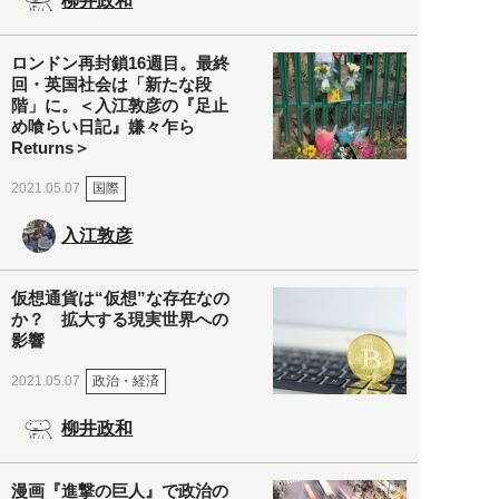
柳井政和
ロンドン再封鎖16週目。最終
回・英国社会は「新たな段
階」に。＜入江敦彦の『足止
め喰らい日記』嫌々乍ら
Returns＞
国際
2021.05.07
入江敦彦
仮想通貨は“仮想”な存在なの
か？ 拡大する現実世界への
影響
政治・経済
2021.05.07
柳井政和
漫画『進撃の巨人』で政治の