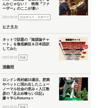
んかじゃない！ 映画『ファ
ーザー』のここが凄い
カルチャー・スポーツ
2021.05.03
ヒナタカ
ネットで話題の「陰謀論チャ
ート」を徹底解説＆日本語訳
してみた
社会
2021.05.03
清義明
ロンドン再封鎖15週目。肥満
やペットに現れ出したニュー
ノーマル社会の歪み＜入江敦
彦の『足止め喰らい日記』
嫌々乍らReturns＞
社会
2021.05.02