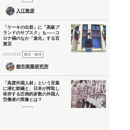
入江敦彦
「ケーキの出前」に「高級ブ
ランドのサブスク」も――コ
ロナ禍のなか「進化」する百
貨店
政治・経済
2021.05.02
都市商業研究所
「高度外国人材」という言葉
に潜む欺瞞と、日本が搾取し
依存する圧倒的多数の外国人
労働者の実像とは？
社会
2021.05.01
月刊日本