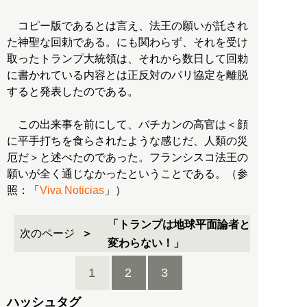
コピー版であるとは言え、法王の願いが託され
た神聖な回勅である。にも関わらず、それを受け
取ったトランプ大統領は、それから数日して回勅
に書かれている内容とは正反対のパリ協定を離脱
すると発表したのである。
この出来事を前にして、バチカンの高官は＜顔
に平手打ちを食らされたような感じだ、人類の災
厄だ＞と述べたのであった。フランシスコ法王の
願いが全く通じなかったということである。（参
照：「
Viva Noticias
」）
「トランプは地球平面論者と
次のページ
変わらない！」
1
2
3
ハッシュタグ