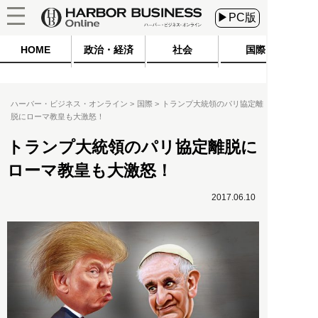
▶PC版
HOME
政治・経済
社会
国際
ハーバー・ビジネス・オンライン
国際
トランプ大統領のパリ協定離
脱にローマ教皇も大激怒！
トランプ大統領のパリ協定離脱に
ローマ教皇も大激怒！
2017.06.10