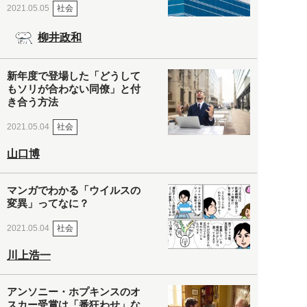
社会
2021.05.05
柳井政和
新年度で登場した「どうして
もソリが合わない同僚」と付
き合う方法
社会
2021.05.04
山口博
マンガでわかる「ウイルスの
変異」ってなに？
社会
2021.05.04
川上浩一
アンソニー・ホプキンスのオ
スカー受賞は「番狂わせ」な