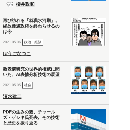
柳井政和
再び訪れる「就職氷河期」。
縁故優遇政権を終わらせるの
は今
政治・経済
2021.05.06
ぼうごなつこ
微表情研究の世界的権威に聞
いた、AI表情分析技術の展望
社会
2021.05.05
清水建二
PDFの生みの親、チャール
ズ・ゲシキ氏死去。その技術
と歴史を振り返る