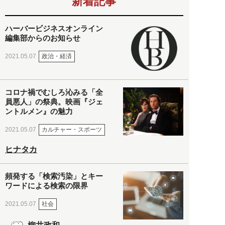
新着記事
ハーバービジネスオンライン
編集部からのお知らせ
政治・経済
2021.05.07
コロナ禍でむしろ沁みる「全
員悪人」の祭典。映画『ジェ
ントルメン』の魅力
カルチャー・スポーツ
2021.05.07
ヒナタカ
頻発する「検索汚染」とキー
ワードによる検索の限界
社会
2021.05.07