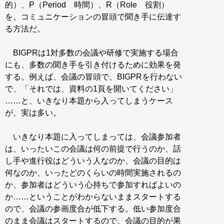
的）、P（Period 時間）、R（Role 役割）
を、コミュニケーションの冒頭で聞き手に伝達す
る方法だ。
BIGPRは1対多数の会議や研修で実施する場合
にも、多数の聞き手を引き付けるために効果を発
する。例えば、会議の冒頭で、BIGPRを行わない
で、「それでは、資料の1頁を開いてください」
……と、いきなり本題から入ってしまうケース
が、実は多い。
いきなり本題に入ってしまっては、会議参加者
は、いったいこの会議は何の前提で行うのか、話
し手や進行役はどういう人なのか、会議の目的は
何なのか、いったどのくらいの時間実施されるの
か、参加者はどういう心持ちで参加すればよいの
か……ということがわからないままスタートする
ので、会議の参画度合が低下する。低い参加度合
のまま会議はスタートするので、会議の目的が果