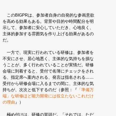
このBIGPRは、参加者自身の自発的な参画意欲
を高める効果もある。背景や目的や時間配分を明
示して、参加者に安心していただき、心地良く、
主体的参加する雰囲気を作り上げる効果があるの
だ。
一方で、現実に行われている研修は、参加者を
不安にさせ、居心地悪く、主体的な気持ちを損な
うことが、多く行われていることが実情だ。研修
会場に到着すると、受付で名簿にチェックをされ
る、指定席へ案内される、発言は指名される……
受付から研修会場に入るまでの間に、主体的な気
持ちが、次次と低下するのだ（参照：『
「準備万
端」な研修ほど能力開発には役立たないこれだけ
の理由
』）
極め付けは、研修の冒頭だ。「それでは、ただ