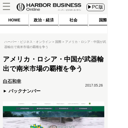
▶PC版
HOME
政治・経済
社会
国際
ハーバー・ビジネス・オンライン
国際
アメリカ・ロシア・中国が武
器輸出で南米市場の覇権を争う
アメリカ・ロシア・中国が武器輸
出で南米市場の覇権を争う
白石和幸
2017.05.26
バックナンバー