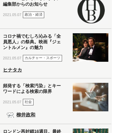
編集部からのお知らせ
政治・経済
2021.05.07
コロナ禍でむしろ沁みる「全
員悪人」の祭典。映画『ジェ
ントルメン』の魅力
カルチャー・スポーツ
2021.05.07
ヒナタカ
頻発する「検索汚染」とキー
ワードによる検索の限界
社会
2021.05.07
柳井政和
ロンドン再封鎖16週目。最終