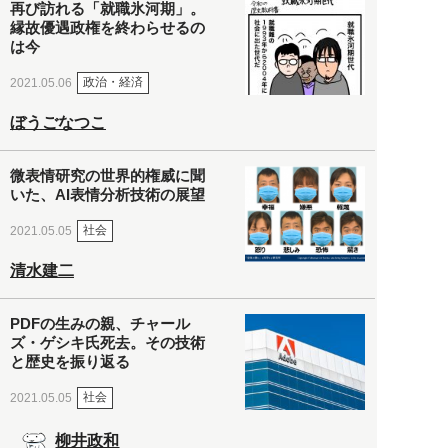
再び訪れる「就職氷河期」。
縁故優遇政権を終わらせるの
は今
政治・経済
2021.05.06
ぼうごなつこ
微表情研究の世界的権威に聞
いた、AI表情分析技術の展望
社会
2021.05.05
清水建二
PDFの生みの親、チャール
ズ・ゲシキ氏死去。その技術
と歴史を振り返る
社会
2021.05.05
柳井政和