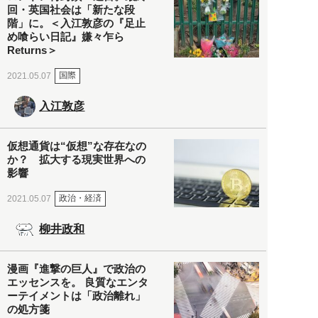
回・英国社会は「新たな段
階」に。＜入江敦彦の『足止
め喰らい日記』嫌々乍ら
Returns＞
国際
2021.05.07
入江敦彦
仮想通貨は“仮想”な存在なの
か？ 拡大する現実世界への
影響
政治・経済
2021.05.07
柳井政和
漫画『進撃の巨人』で政治の
エッセンスを。 良質なエンタ
ーテイメントは「政治離れ」
の処方箋