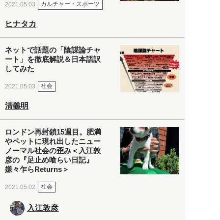
カルチャー・スポーツ
2021.05.03
ヒナタカ
ネットで話題の「陰謀論チャ
ート」を徹底解説＆日本語訳
してみた
社会
2021.05.03
清義明
ロンドン再封鎖15週目。肥満
やペットに現れ出したニュー
ノーマル社会の歪み＜入江敦
彦の『足止め喰らい日記』
嫌々乍らReturns＞
社会
2021.05.02
入江敦彦