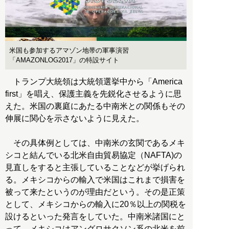
米国も参加するアマゾン地帯の軍事演習
「AMAZONLOG2017」の特設サイト
トランプ大統領は大統領選挙中から「America
first」を唱え、保護主義を先鋭化させるように思
えた。米国の裏庭にあたる中南米との関係もその
伸展に関心を示さないように見えた。
その具体例としては、中南米の玄関であるメキ
シコと結んでいる北米自由貿易協定（NAFTA)の
見直しをすると主張していることなどが挙げられ
る。メキシコからの輸入で米国はこれまで損害を
被って来たというのが理由だという。その是正策
として、メキシコからの輸入に20％以上の関税を
設けるといった発言をしていた。中南米諸国にと
って、メキシコはアングロサクソン系の北米を前