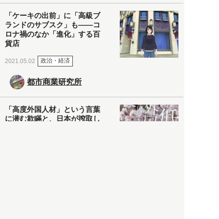
「ケーキの出前」に「高級ブ
ランドのサブスク」も――コ
ロナ禍のなか「進化」する百
貨店
政治・経済
2021.05.02
都市商業研究所
「高度外国人材」という言葉
に潜む欺瞞と、日本が搾取し
依存する圧倒的多数の外国人
労働者の実像とは？
社会
2021.05.01
月刊日本
以前の記事をもっと見る