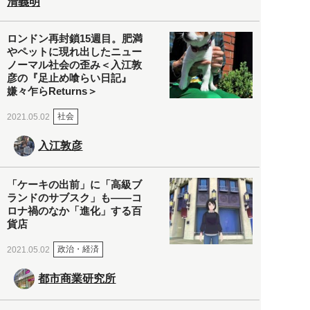
清義明
ロンドン再封鎖15週目。肥満
やペットに現れ出したニュー
ノーマル社会の歪み＜入江敦
彦の『足止め喰らい日記』
嫌々乍らReturns＞
社会
2021.05.02
入江敦彦
「ケーキの出前」に「高級ブ
ランドのサブスク」も――コ
ロナ禍のなか「進化」する百
貨店
政治・経済
2021.05.02
都市商業研究所