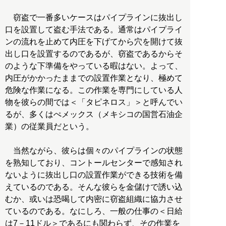
窃盗で一番多いケースはパイプラインに抜出し
口を設置して盗む手法である。通常はパイプライ
ンの流れを止めて内圧を下げてから穴を開けて抜
出し口を設置するのであるが、窃盗であるからそ
のような下準備をやっている暇はない。よって、
内圧がかかったままでの設置作業となり、極めて
危険な作業になる。この作業を専門にしている人
物を彼らの間では＜「タピネロス」＞と呼んでい
るが、多くはぺメックス（メキシコの国営石油企
業）の従業員だという。
当然ながら、彼らは個々のパイプラインの状態
を熟知しており、コントールセンターで感知され
ないように抜出し口の設置作業ができる技術を備
えているのである。そんな彼らを金儲けで誘い込
むか、或いは恐喝して内密に窃盗組織に協力させ
ているのである。なにしろ、一般の仕事の＜日給
は7－11ドル＞であるにも関わらず、その作業を