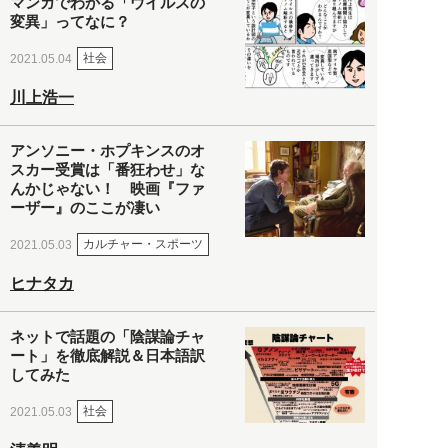
マンガでわかる「ウイルスの
変異」ってなに？
社会
2021.05.04
川上浩一
アンソニー・ホプキンスのオ
スカー受賞は「番狂わせ」な
んかじゃない！ 映画『ファ
ーザー』のここが凄い
カルチャー・スポーツ
2021.05.03
ヒナタカ
ネットで話題の「陰謀論チャ
ート」を徹底解説＆日本語訳
してみた
社会
2021.05.03