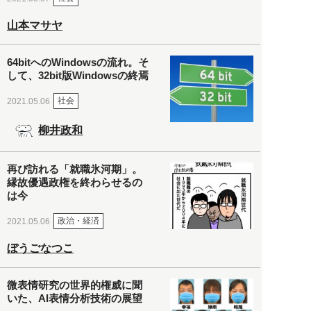
山本マサヤ
64bitへのWindowsの流れ。そ
して、32bit版Windowsの終焉
社会
2021.05.06
柳井政和
再び訪れる「就職氷河期」。
縁故優遇政権を終わらせるの
は今
政治・経済
2021.05.06
ぼうごなつこ
微表情研究の世界的権威に聞
いた、AI表情分析技術の展望