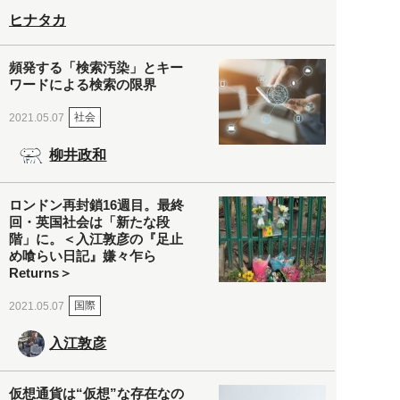
ヒナタカ
頻発する「検索汚染」とキー
ワードによる検索の限界
社会
2021.05.07
柳井政和
ロンドン再封鎖16週目。最終
回・英国社会は「新たな段
階」に。＜入江敦彦の『足止
め喰らい日記』嫌々乍ら
Returns＞
国際
2021.05.07
入江敦彦
仮想通貨は“仮想”な存在なの