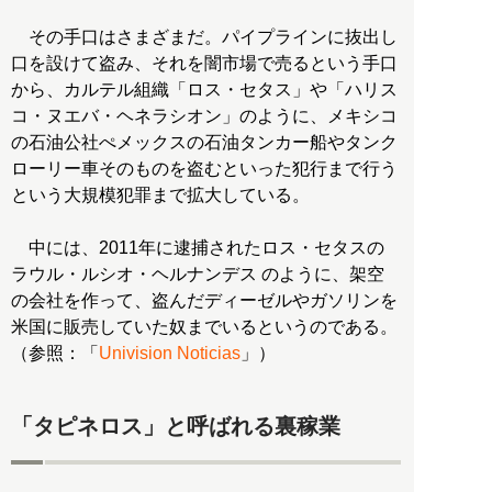
その手口はさまざまだ。パイプラインに抜出し
口を設けて盗み、それを闇市場で売るという手口
から、カルテル組織「ロス・セタス」や「ハリス
コ・ヌエバ・ヘネラシオン」のように、メキシコ
の石油公社ぺメックスの石油タンカー船やタンク
ローリー車そのものを盗むといった犯行まで行う
という大規模犯罪まで拡大している。
中には、2011年に逮捕されたロス・セタスの
ラウル・ルシオ・ヘルナンデス のように、架空
の会社を作って、盗んだディーゼルやガソリンを
米国に販売していた奴までいるというのである。
（参照：「
Univision Noticias
」）
「タピネロス」と呼ばれる裏稼業