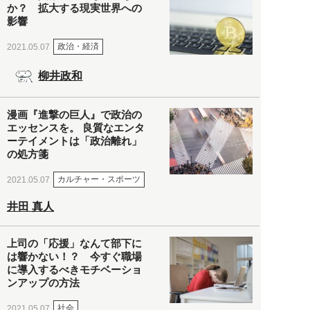
か？ 拡大する現実世界への
影響
政治・経済
2021.05.07
柳井政和
漫画『進撃の巨人』で政治の
エッセンスを。 良質なエンタ
ーテイメントは「政治離れ」
の処方箋
カルチャー・スポーツ
2021.05.07
井田 真人
上司の「応援」なんて部下に
は響かない！？ 今すぐ職場
に導入するべきモチベーショ
ンアップの方法
社会
2021.05.07