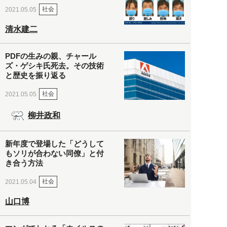
社会
2021.05.05
清水建二
PDFの生みの親、チャール
ズ・ゲシキ氏死去。その技術
と歴史を振り返る
社会
2021.05.05
柳井政和
新年度で登場した「どうして
もソリが合わない同僚」と付
き合う方法
社会
2021.05.04
山口博