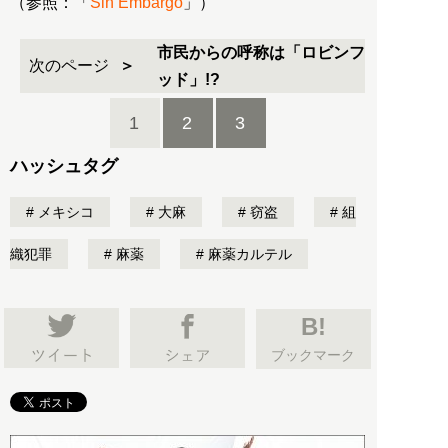
（参照：「
Sin Embargo
」）
市民からの呼称は「ロビンフ
次のページ
ッド」!?
1
2
3
ハッシュタグ
メキシコ
大麻
窃盗
組
織犯罪
麻薬
麻薬カルテル
B!
ブックマーク