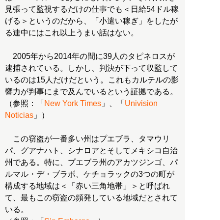
見張って監視するだけの仕事でも＜日給54ドル稼
げる＞というのだから、「小遣い稼ぎ」をしたが
る連中にはこれ以上うまい話はない。
2005年から2014年の間に39人のタピネロスが
逮捕されている。しかし、判決が下って収監して
いるのは15人だけだという。これもカルテルの影
響力が判事にまで及んでいるという証拠である。
（参照：「
New York Times
」、「
Univision
Noticias
」）
この窃盗が一番多い州はプエブラ、タマウリ
パ、グアナハト、シナロアとそしてメキシコ自治
州である。特に、プエブラ州のアカツジンゴ、パ
ルマル・デ・ブラボ、ケチョラックの3つの町が
構成する地域は＜「赤い三角地帯」＞と呼ばれ
て、最もこの窃盗の頻発している地域だとされて
いる。