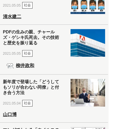
社会
2021.05.05
清水建二
PDFの生みの親、チャール
ズ・ゲシキ氏死去。その技術
と歴史を振り返る
社会
2021.05.05
柳井政和
新年度で登場した「どうして
もソリが合わない同僚」と付
き合う方法
社会
2021.05.04
山口博