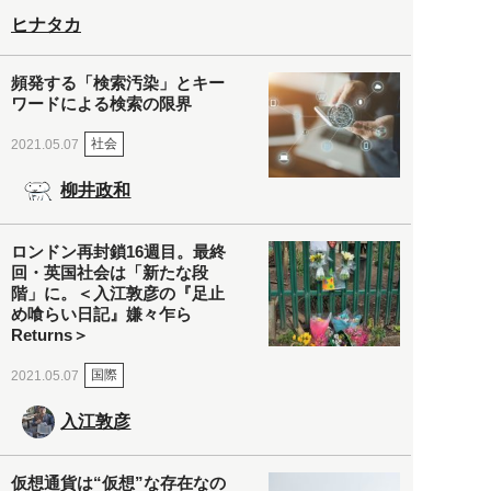
ヒナタカ
頻発する「検索汚染」とキー
ワードによる検索の限界
社会
2021.05.07
柳井政和
ロンドン再封鎖16週目。最終
回・英国社会は「新たな段
階」に。＜入江敦彦の『足止
め喰らい日記』嫌々乍ら
Returns＞
国際
2021.05.07
入江敦彦
仮想通貨は“仮想”な存在なの