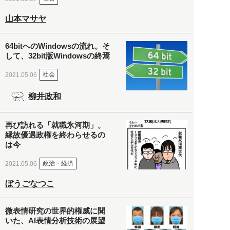
山本マサヤ
64bitへのWindowsの流れ。そ
して、32bit版Windowsの終焉
社会
2021.05.06
柳井政和
再び訪れる「就職氷河期」。
縁故優遇政権を終わらせるの
は今
政治・経済
2021.05.06
ぼうごなつこ
微表情研究の世界的権威に聞
いた、AI表情分析技術の展望