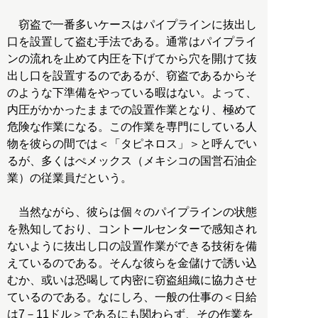
窃盗で一番多いケースはパイプラインに抜出し
口を設置して盗む手法である。通常はパイプライ
ンの流れを止めて内圧を下げてから穴を開けて抜
出し口を設置するのであるが、窃盗であるからそ
のような下準備をやっている暇はない。よって、
内圧がかかったままでの設置作業となり、極めて
危険な作業になる。この作業を専門にしている人
物を彼らの間では＜「タピネロス」＞と呼んでい
るが、多くはぺメックス（メキシコの国営石油企
業）の従業員だという。
当然ながら、彼らは個々のパイプラインの状態
を熟知しており、コントールセンターで感知され
ないように抜出し口の設置作業ができる技術を備
えているのである。そんな彼らを金儲けで誘い込
むか、或いは恐喝して内密に窃盗組織に協力させ
ているのである。なにしろ、一般の仕事の＜日給
は7－11ドル＞であるにも関わらず、その作業を