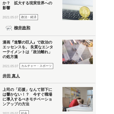
か？ 拡大する現実世界への
影響
政治・経済
2021.05.07
柳井政和
漫画『進撃の巨人』で政治の
エッセンスを。 良質なエンタ
ーテイメントは「政治離れ」
の処方箋
カルチャー・スポーツ
2021.05.07
井田 真人
上司の「応援」なんて部下に
は響かない！？ 今すぐ職場
に導入するべきモチベーショ
ンアップの方法
社会
2021.05.07