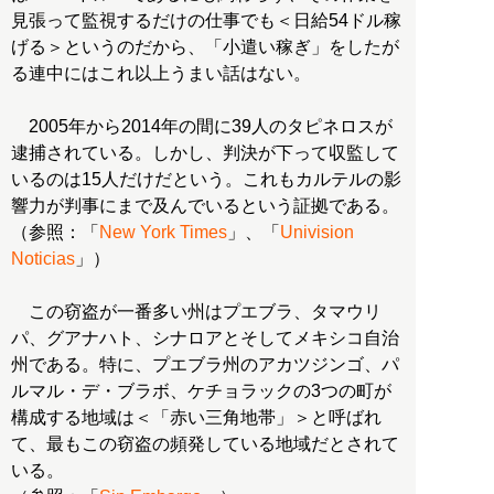
見張って監視するだけの仕事でも＜日給54ドル稼
げる＞というのだから、「小遣い稼ぎ」をしたが
る連中にはこれ以上うまい話はない。
2005年から2014年の間に39人のタピネロスが
逮捕されている。しかし、判決が下って収監して
いるのは15人だけだという。これもカルテルの影
響力が判事にまで及んでいるという証拠である。
（参照：「
New York Times
」、「
Univision
Noticias
」）
この窃盗が一番多い州はプエブラ、タマウリ
パ、グアナハト、シナロアとそしてメキシコ自治
州である。特に、プエブラ州のアカツジンゴ、パ
ルマル・デ・ブラボ、ケチョラックの3つの町が
構成する地域は＜「赤い三角地帯」＞と呼ばれ
て、最もこの窃盗の頻発している地域だとされて
いる。