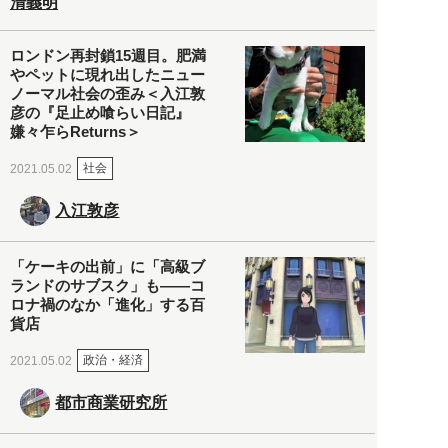
清義明
ロンドン再封鎖15週目。肥満
やペットに現れ出したニュー
ノーマル社会の歪み＜入江敦
彦の『足止め喰らい日記』
嫌々乍らReturns＞
社会
2021.05.02
入江敦彦
「ケーキの出前」に「高級ブ
ランドのサブスク」も――コ
ロナ禍のなか「進化」する百
貨店
政治・経済
2021.05.02
都市商業研究所