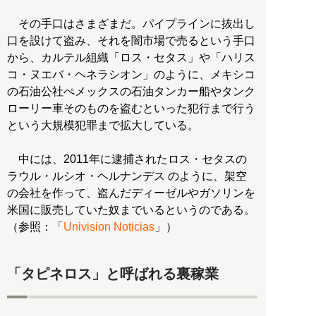
その手口はさまざまだ。パイプラインに抜出し
口を設けて盗み、それを闇市場で売るという手口
から、カルテル組織「ロス・セタス」や「ハリス
コ・ヌエバ・ヘネラシオン」のように、メキシコ
の石油公社ぺメックスの石油タンカー船やタンク
ローリー車そのものを盗むといった犯行まで行う
という大規模犯罪まで拡大している。
中には、2011年に逮捕されたロス・セタスの
ラウル・ルシオ・ヘルナンデス のように、架空
の会社を作って、盗んだディーゼルやガソリンを
米国に販売していた奴までいるというのである。
（参照：「
Univision Noticias
」）
「タピネロス」と呼ばれる裏稼業