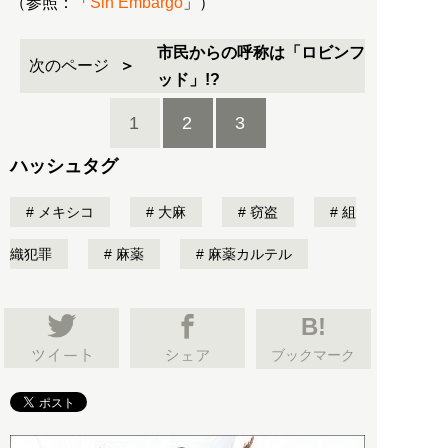
（参照：「
Sin Embargo
」）
市民からの呼称は「ロビンフ
次のページ
ッド」!?
1
2
3
ハッシュタグ
メキシコ
大麻
窃盗
組
織犯罪
麻薬
麻薬カルテル
B!
ブックマーク