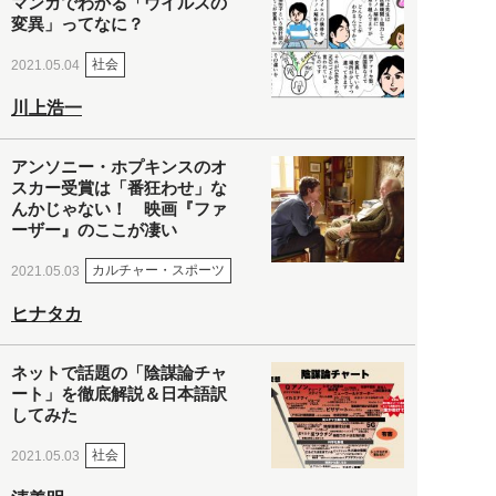
マンガでわかる「ウイルスの
変異」ってなに？
社会
2021.05.04
川上浩一
アンソニー・ホプキンスのオ
スカー受賞は「番狂わせ」な
んかじゃない！ 映画『ファ
ーザー』のここが凄い
カルチャー・スポーツ
2021.05.03
ヒナタカ
ネットで話題の「陰謀論チャ
ート」を徹底解説＆日本語訳
してみた
社会
2021.05.03