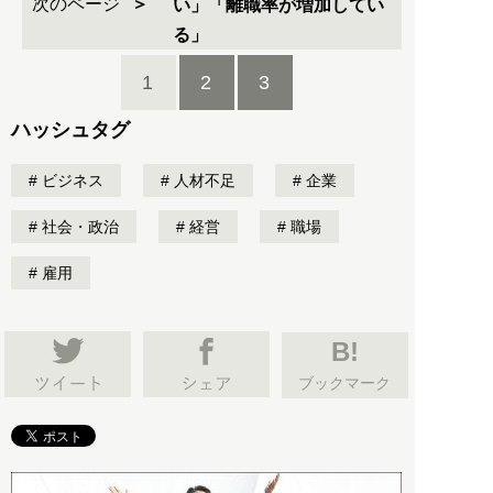
次のページ
い」「離職率が増加してい
る」
1
2
3
ハッシュタグ
ビジネス
人材不足
企業
社会・政治
経営
職場
雇用
B!
ブックマーク