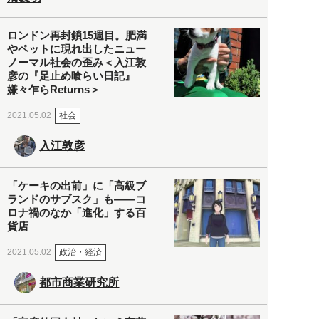
ロンドン再封鎖15週目。肥満
やペットに現れ出したニュー
ノーマル社会の歪み＜入江敦
彦の『足止め喰らい日記』
嫌々乍らReturns＞
社会
2021.05.02
入江敦彦
「ケーキの出前」に「高級ブ
ランドのサブスク」も――コ
ロナ禍のなか「進化」する百
貨店
政治・経済
2021.05.02
都市商業研究所