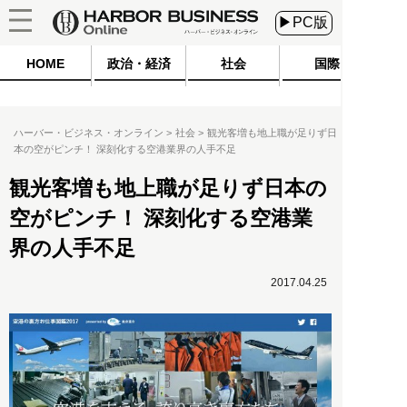
▶PC版
HOME
政治・経済
社会
国際
ハーバー・ビジネス・オンライン
社会
観光客増も地上職が足りず日
本の空がピンチ！ 深刻化する空港業界の人手不足
観光客増も地上職が足りず日本の
空がピンチ！ 深刻化する空港業
界の人手不足
2017.04.25