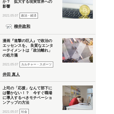
か？ 拡大する現実世界への
影響
政治・経済
2021.05.07
柳井政和
漫画『進撃の巨人』で政治の
エッセンスを。 良質なエンタ
ーテイメントは「政治離れ」
の処方箋
カルチャー・スポーツ
2021.05.07
井田 真人
上司の「応援」なんて部下に
は響かない！？ 今すぐ職場
に導入するべきモチベーショ
ンアップの方法
社会
2021.05.07