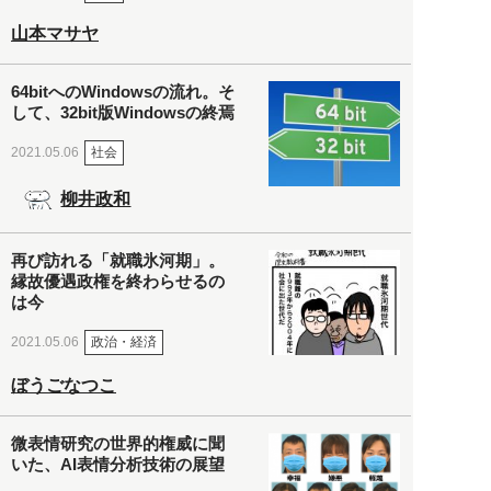
山本マサヤ
64bitへのWindowsの流れ。そ
して、32bit版Windowsの終焉
社会
2021.05.06
柳井政和
再び訪れる「就職氷河期」。
縁故優遇政権を終わらせるの
は今
政治・経済
2021.05.06
ぼうごなつこ
微表情研究の世界的権威に聞
いた、AI表情分析技術の展望