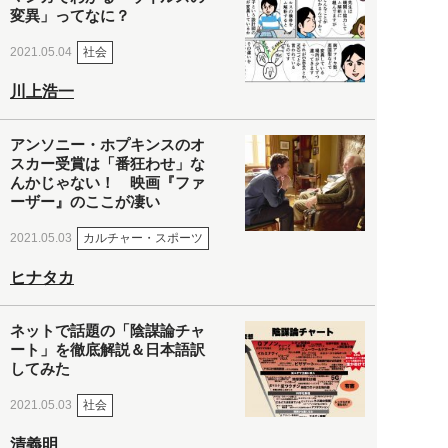
変異」ってなに？
社会
2021.05.04
川上浩一
アンソニー・ホプキンスのオ
スカー受賞は「番狂わせ」な
んかじゃない！ 映画『ファ
ーザー』のここが凄い
カルチャー・スポーツ
2021.05.03
ヒナタカ
ネットで話題の「陰謀論チャ
ート」を徹底解説＆日本語訳
してみた
社会
2021.05.03
清義明