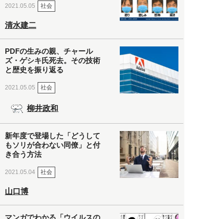
社会
2021.05.05
清水建二
PDFの生みの親、チャール
ズ・ゲシキ氏死去。その技術
と歴史を振り返る
社会
2021.05.05
柳井政和
新年度で登場した「どうして
もソリが合わない同僚」と付
き合う方法
社会
2021.05.04
山口博
マンガでわかる「ウイルスの