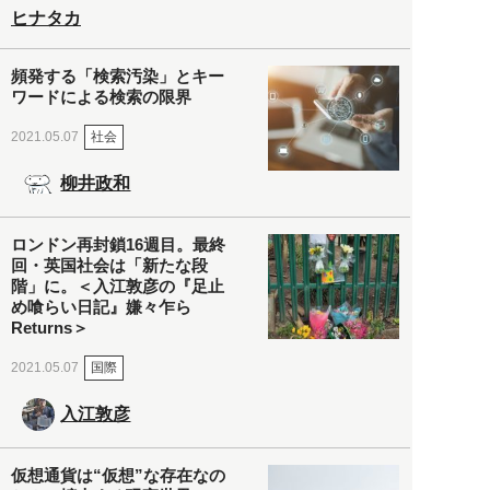
ヒナタカ
頻発する「検索汚染」とキー
ワードによる検索の限界
社会
2021.05.07
柳井政和
ロンドン再封鎖16週目。最終
回・英国社会は「新たな段
階」に。＜入江敦彦の『足止
め喰らい日記』嫌々乍ら
Returns＞
国際
2021.05.07
入江敦彦
仮想通貨は“仮想”な存在なの