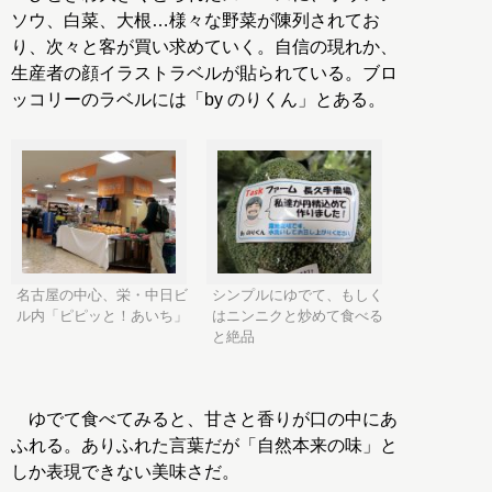
ソウ、白菜、大根…様々な野菜が陳列されてお
り、次々と客が買い求めていく。自信の現れか、
生産者の顔イラストラベルが貼られている。ブロ
ッコリーのラベルには「by のりくん」とある。
名古屋の中心、栄・中日ビ
シンプルにゆでて、もしく
ル内「ピピッと！あいち」
はニンニクと炒めて食べる
と絶品
ゆでて食べてみると、甘さと香りが口の中にあ
ふれる。ありふれた言葉だが「自然本来の味」と
しか表現できない美味さだ。