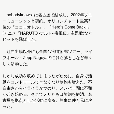
nobodyknows+は名古屋で結成し、2002年ソニ
ーミュージックと契約。オリコンチャート最高3
位の『ココロオドル』、『Hero’s Come Back!!』
(アニメ『NARUTO -ナルト- 疾風伝』主題歌)など
ヒットを飛ばした。
紅白出場以外にも全国47都道府県ツアー、ライ
ブホール・Zepp Nagoyaのこけら落としなど華々
しく活動した。
しかし成功を収めてしまったがために、自身で活
動をコントロールできなくなり制約も増えた。不
自由さからイライラがつのり、メンバー間に不和
が起き始める。そこでノリたちは契約を解消、名
古屋を拠点とした活動に戻る。無事に仲も元に戻
った。