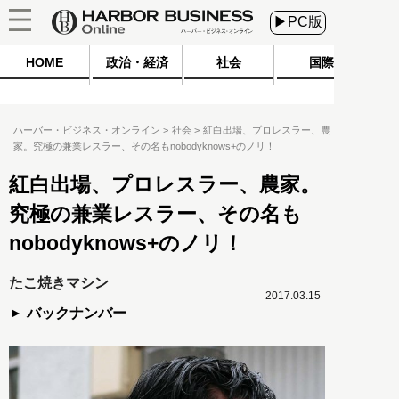
▶PC版
HOME
政治・経済
社会
国際
ハーバー・ビジネス・オンライン
社会
紅白出場、プロレスラー、農
家。究極の兼業レスラー、その名もnobodyknows+のノリ！
紅白出場、プロレスラー、農家。
究極の兼業レスラー、その名も
nobodyknows+のノリ！
たこ焼きマシン
2017.03.15
バックナンバー