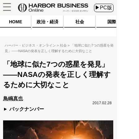
▶PC版
HOME
政治・経済
社会
国際
ハーバー・ビジネス・オンライン
社会
「地球に似た7つの惑星を発
見」――NASAの発表を正しく理解するために大切なこと
「地球に似た7つの惑星を発見」
――NASAの発表を正しく理解す
るために大切なこと
鳥嶋真也
2017.02.28
バックナンバー