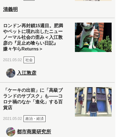
清義明
ロンドン再封鎖15週目。肥満
やペットに現れ出したニュー
ノーマル社会の歪み＜入江敦
彦の『足止め喰らい日記』
嫌々乍らReturns＞
社会
2021.05.02
入江敦彦
「ケーキの出前」に「高級ブ
ランドのサブスク」も――コ
ロナ禍のなか「進化」する百
貨店
政治・経済
2021.05.02
都市商業研究所