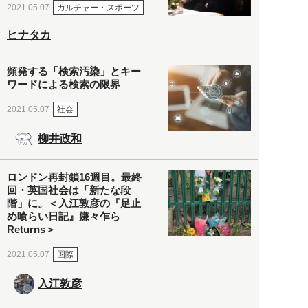
カルチャー・スポーツ
2021.05.07
ヒナタカ
頻発する「検索汚染」とキー
ワードによる検索の限界
社会
2021.05.07
柳井政和
ロンドン再封鎖16週目。最終
回・英国社会は「新たな段
階」に。＜入江敦彦の『足止
め喰らい日記』嫌々乍ら
Returns＞
国際
2021.05.07
入江敦彦