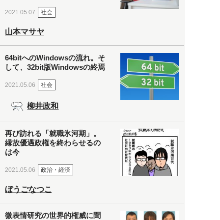
社会
2021.05.07
山本マサヤ
64bitへのWindowsの流れ。そ
して、32bit版Windowsの終焉
社会
2021.05.06
柳井政和
再び訪れる「就職氷河期」。
縁故優遇政権を終わらせるの
は今
政治・経済
2021.05.06
ぼうごなつこ
微表情研究の世界的権威に聞