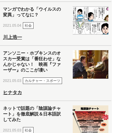
マンガでわかる「ウイルスの
変異」ってなに？
社会
2021.05.04
川上浩一
アンソニー・ホプキンスのオ
スカー受賞は「番狂わせ」な
んかじゃない！ 映画『ファ
ーザー』のここが凄い
カルチャー・スポーツ
2021.05.03
ヒナタカ
ネットで話題の「陰謀論チャ
ート」を徹底解説＆日本語訳
してみた
社会
2021.05.03