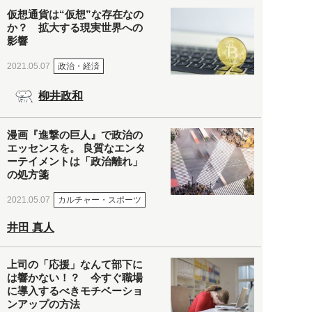
仮想通貨は“仮想”な存在なの
か？ 拡大する現実世界への
影響
政治・経済
2021.05.07
柳井政和
漫画『進撃の巨人』で政治の
エッセンスを。 良質なエンタ
ーテイメントは「政治離れ」
の処方箋
カルチャー・スポーツ
2021.05.07
井田 真人
上司の「応援」なんて部下に
は響かない！？ 今すぐ職場
に導入するべきモチベーショ
ンアップの方法