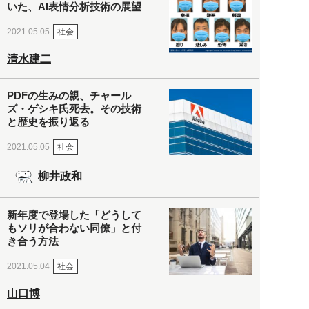
いた、AI表情分析技術の展望
社会
2021.05.05
清水建二
PDFの生みの親、チャール
ズ・ゲシキ氏死去。その技術
と歴史を振り返る
社会
2021.05.05
柳井政和
新年度で登場した「どうして
もソリが合わない同僚」と付
き合う方法
社会
2021.05.04
山口博