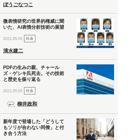
ぼうごなつこ
微表情研究の世界的権威に聞
いた、AI表情分析技術の展望
社会
2021.05.05
清水建二
PDFの生みの親、チャール
ズ・ゲシキ氏死去。その技術
と歴史を振り返る
社会
2021.05.05
柳井政和
新年度で登場した「どうして
もソリが合わない同僚」と付
き合う方法