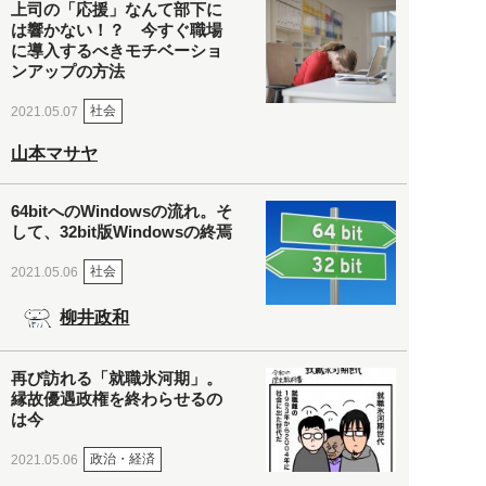
上司の「応援」なんて部下に
は響かない！？ 今すぐ職場
に導入するべきモチベーショ
ンアップの方法
社会
2021.05.07
山本マサヤ
64bitへのWindowsの流れ。そ
して、32bit版Windowsの終焉
社会
2021.05.06
柳井政和
再び訪れる「就職氷河期」。
縁故優遇政権を終わらせるの
は今
政治・経済
2021.05.06