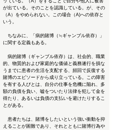
ッている。（A）をすることで自分や他人に被害
が出ている。そのことを認識している。が、その
（A）をやめられない。この場合（A)への依存と
いう。
ちなみに、「病的賭博（≒ギャンブル依存）」
に関する定義もある。
病的賭博（ギャンブル依存）は、社会的、職業
的、物質的および家庭的な価値と義務遂行を損な
うまでに患者の生活を支配する、頻回で反復する
賭博のエピソードから成り立っている。この障害
を有する人びとは、自分の仕事を危機に陥れ、多
額の負債を負い、嘘をついたり法律を犯して金を
得たり、あるいは負債の支払いを避けたりするこ
とがある。
患者たちは、賭博をしたいという強い衝動を抑
えることが困難であり、それとともに賭博行為や