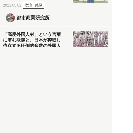
政治・経済
2021.05.02
都市商業研究所
「高度外国人材」という言葉
に潜む欺瞞と、日本が搾取し
依存する圧倒的多数の外国人
労働者の実像とは？
社会
2021.05.01
月刊日本
以前の記事をもっと見る