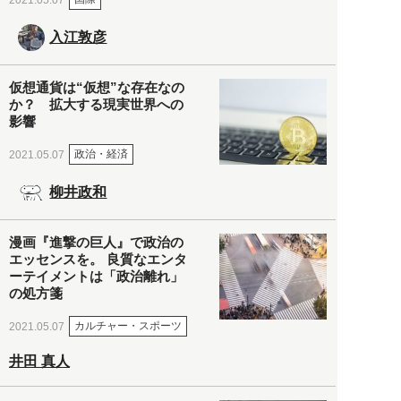
入江敦彦
仮想通貨は“仮想”な存在なの
か？ 拡大する現実世界への
影響
政治・経済
2021.05.07
柳井政和
漫画『進撃の巨人』で政治の
エッセンスを。 良質なエンタ
ーテイメントは「政治離れ」
の処方箋
カルチャー・スポーツ
2021.05.07
井田 真人