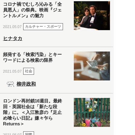
コロナ禍でむしろ沁みる「全
員悪人」の祭典。映画『ジェ
ントルメン』の魅力
カルチャー・スポーツ
2021.05.07
ヒナタカ
頻発する「検索汚染」とキー
ワードによる検索の限界
社会
2021.05.07
柳井政和
ロンドン再封鎖16週目。最終
回・英国社会は「新たな段
階」に。＜入江敦彦の『足止
め喰らい日記』嫌々乍ら
Returns＞
国際
2021.05.07