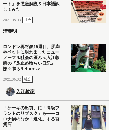
ート」を徹底解説＆日本語訳
してみた
社会
2021.05.03
清義明
ロンドン再封鎖15週目。肥満
やペットに現れ出したニュー
ノーマル社会の歪み＜入江敦
彦の『足止め喰らい日記』
嫌々乍らReturns＞
社会
2021.05.02
入江敦彦
「ケーキの出前」に「高級ブ
ランドのサブスク」も――コ
ロナ禍のなか「進化」する百
貨店