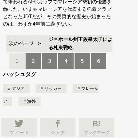
て争われるAFCカップでマレーシア勢初の優勝を
飾った。いまやマレーシアを代表する強豪クラブ
となったJDTだが、その実質的な歴史が始まった
のは、わずか4年前に過ぎない。
ジョホール州王族皇太子によ
次のページ
る札束戦略
1
2
3
4
5
6
ハッシュタグ
アジア
サッカー
マレーシ
ア
海外
B!
ブックマーク