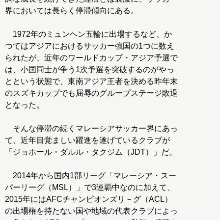
界においては長らく停滞傾向にある。
1972年のミュンヘン五輪に出場するなど、か
つてはアジアにおけるサッカー強国の1つに数え
られたが、近年のワールドカップ・アジア予選で
は、小国同士が争う1次予選を突破するのがやっ
とという状態で、東南アジア王者を決める昨年末
のスズキカップでも屈辱のグループステージ敗退
となった。
そんな停滞の続くマレーシアサッカー界にあっ
て、近年目覚ましい躍進を遂げているクラブが
「ジョホール・ダルル・タクジム（JDT）」だ。
2014年から国内1部リーグ「マレーシア・スー
パーリーグ（MSL）」で3連覇中なのに加えて、
2015年にはAFCチャンピオンズリ－グ（ACL）
の出場権を持たない国や地域の代表クラブによっ