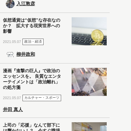
入江敦彦
仮想通貨は“仮想”な存在なの
か？ 拡大する現実世界への
影響
政治・経済
2021.05.07
柳井政和
漫画『進撃の巨人』で政治の
エッセンスを。 良質なエンタ
ーテイメントは「政治離れ」
の処方箋
カルチャー・スポーツ
2021.05.07
井田 真人
上司の「応援」なんて部下に
は響かない！？ 今すぐ職場