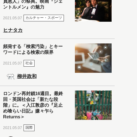
員悪人」の祭典。映画『ジェ
ントルメン』の魅力
カルチャー・スポーツ
2021.05.07
ヒナタカ
頻発する「検索汚染」とキー
ワードによる検索の限界
社会
2021.05.07
柳井政和
ロンドン再封鎖16週目。最終
回・英国社会は「新たな段
階」に。＜入江敦彦の『足止
め喰らい日記』嫌々乍ら
Returns＞
国際
2021.05.07