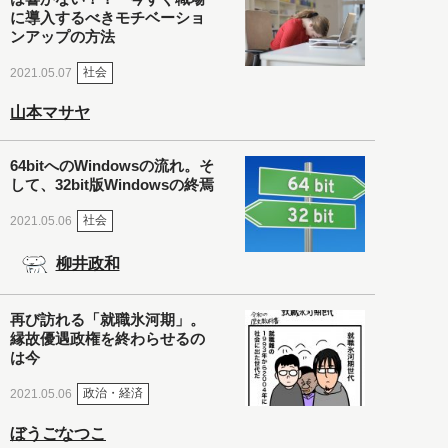
に導入するべきモチベーショ
ンアップの方法
社会
2021.05.07
山本マサヤ
64bitへのWindowsの流れ。そ
して、32bit版Windowsの終焉
社会
2021.05.06
柳井政和
再び訪れる「就職氷河期」。
縁故優遇政権を終わらせるの
は今
政治・経済
2021.05.06
ぼうごなつこ