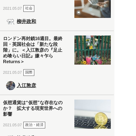
社会
2021.05.07
柳井政和
ロンドン再封鎖16週目。最終
回・英国社会は「新たな段
階」に。＜入江敦彦の『足止
め喰らい日記』嫌々乍ら
Returns＞
国際
2021.05.07
入江敦彦
仮想通貨は“仮想”な存在なの
か？ 拡大する現実世界への
影響
政治・経済
2021.05.07