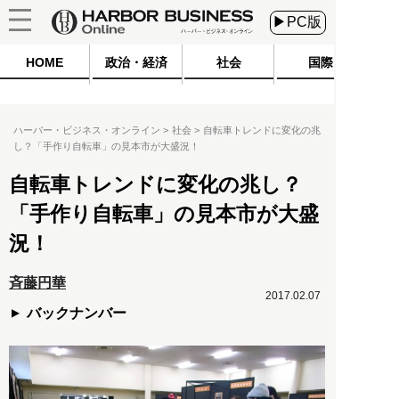
▶PC版
HOME
政治・経済
社会
国際
ハーバー・ビジネス・オンライン
社会
自転車トレンドに変化の兆
し？「手作り自転車」の見本市が大盛況！
自転車トレンドに変化の兆し？
「手作り自転車」の見本市が大盛
況！
斉藤円華
2017.02.07
バックナンバー