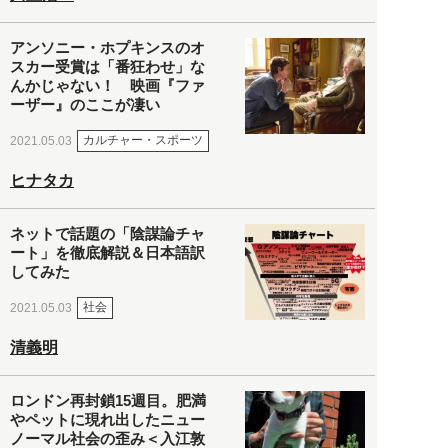
アンソニー・ホプキンスのオ
スカー受賞は「番狂わせ」な
んかじゃない！ 映画『ファ
ーザー』のここが凄い
カルチャー・スポーツ
2021.05.03
ヒナタカ
ネットで話題の「陰謀論チャ
ート」を徹底解説＆日本語訳
してみた
社会
2021.05.03
清義明
ロンドン再封鎖15週目。肥満
やペットに現れ出したニュー
ノーマル社会の歪み＜入江敦