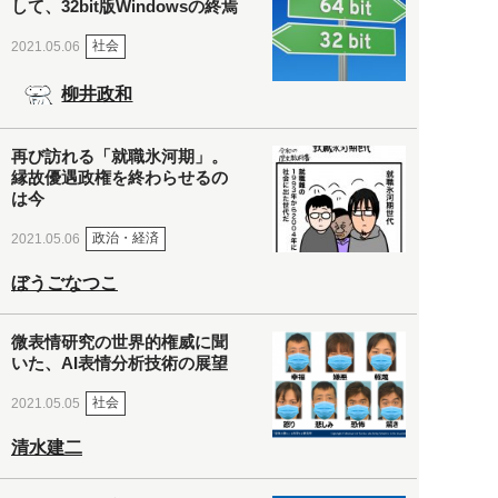
して、32bit版Windowsの終焉
社会
2021.05.06
柳井政和
再び訪れる「就職氷河期」。
縁故優遇政権を終わらせるの
は今
政治・経済
2021.05.06
ぼうごなつこ
微表情研究の世界的権威に聞
いた、AI表情分析技術の展望
社会
2021.05.05
清水建二