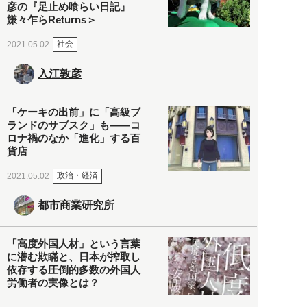
彦の『足止め喰らい日記』
嫌々乍らReturns＞
社会
2021.05.02
入江敦彦
「ケーキの出前」に「高級ブ
ランドのサブスク」も――コ
ロナ禍のなか「進化」する百
貨店
政治・経済
2021.05.02
都市商業研究所
「高度外国人材」という言葉
に潜む欺瞞と、日本が搾取し
依存する圧倒的多数の外国人
労働者の実像とは？